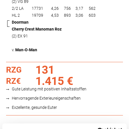
(2) VG 89
2/2 LA
17731
4,26
756
3,17
562
HL 2
19709
4,53
893
3,06
603
Doorman
Cherry Crest Manoman Roz
(2) EX 91
v.
Man-O-Man
131
RZG
1.415 €
RZ€
Gute Leistung mit positiven Inhaltsstoffen
Hervorragende Exterieureigenschaften
Exzellente, gesunde Euter
Funktionalität