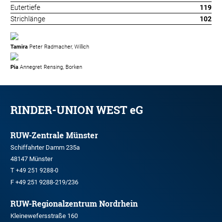
Eutertiefe
119
Strichlänge
102
Tamira
Peter Radmacher, Willich
Pia
Annegret Rensing, Borken
RINDER-UNION WEST eG
RUW-Zentrale Münster
Schiffahrter Damm 235a
48147 Münster
T
+49 251 9288-0
F +49 251 9288-219/236
RUW-Regionalzentrum Nordrhein
Kleinewefersstraße 160