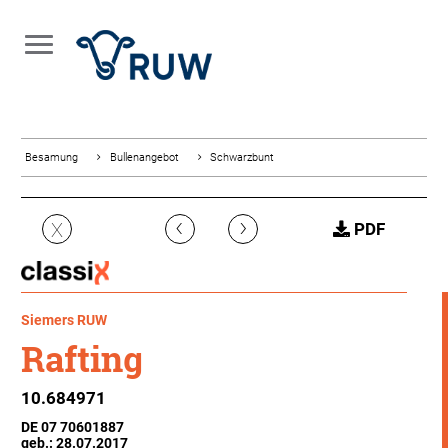
Besamung
Bullenangebot
Schwarzbunt
‹
›
X
PDF
Siemers RUW
Rafting
10.684971
DE 07 70601887
geb.: 28.07.2017