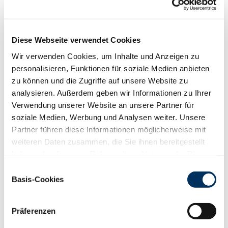
88
100
112
124
RZN
109
RZS
107
Diese Webseite verwendet Cookies
RZR
98
Wir verwenden Cookies, um Inhalte und Anzeigen zu
RZKd
91
personalisieren, Funktionen für soziale Medien anbieten
RZKm
104
zu können und die Zugriffe auf unsere Website zu
RZÖko
121
analysieren. Außerdem geben wir Informationen zu Ihrer
Gesundheit
Verwendung unserer Website an unsere Partner für
88
100
112
124
soziale Medien, Werbung und Analysen weiter. Unsere
RZGesund
108
Partner führen diese Informationen möglicherweise mit
RZ
Euterfit
105
weiteren Daten zusammen, die Sie ihnen bereitgestellt
RZ
Klaue
97
haben oder die sie im Rahmen Ihrer Nutzung der Dienste
RZ
Metabol
107
gesammelt haben. Sie geben Einwilligung zu unseren
Einwilligungsauswahl
RZ
Repro
109
Cookies, wenn Sie unsere Webseite weiterhin nutzen.
Basis-Cookies
DD
control
91
Datenschutzerklärung
|
Impressum
RZ
Kälberfit
100
Präferenzen
Produktion