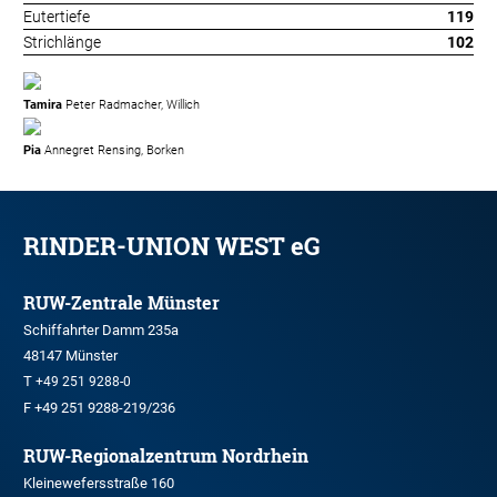
Eutertiefe
119
Strichlänge
102
Tamira
Peter Radmacher, Willich
Pia
Annegret Rensing, Borken
RINDER-UNION WEST eG
RUW-Zentrale Münster
Schiffahrter Damm 235a
48147 Münster
T
+49 251 9288-0
F +49 251 9288-219/236
RUW-Regionalzentrum Nordrhein
Kleinewefersstraße 160