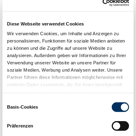
88
100
112
124
RZN
109
RZS
107
Diese Webseite verwendet Cookies
RZR
98
Wir verwenden Cookies, um Inhalte und Anzeigen zu
RZKd
91
personalisieren, Funktionen für soziale Medien anbieten
RZKm
104
zu können und die Zugriffe auf unsere Website zu
RZÖko
121
analysieren. Außerdem geben wir Informationen zu Ihrer
Gesundheit
Verwendung unserer Website an unsere Partner für
88
100
112
124
soziale Medien, Werbung und Analysen weiter. Unsere
RZGesund
108
Partner führen diese Informationen möglicherweise mit
RZ
Euterfit
105
weiteren Daten zusammen, die Sie ihnen bereitgestellt
RZ
Klaue
97
haben oder die sie im Rahmen Ihrer Nutzung der Dienste
RZ
Metabol
107
gesammelt haben. Sie geben Einwilligung zu unseren
Einwilligungsauswahl
RZ
Repro
109
Cookies, wenn Sie unsere Webseite weiterhin nutzen.
Basis-Cookies
DD
control
91
Datenschutzerklärung
|
Impressum
RZ
Kälberfit
100
Präferenzen
Produktion