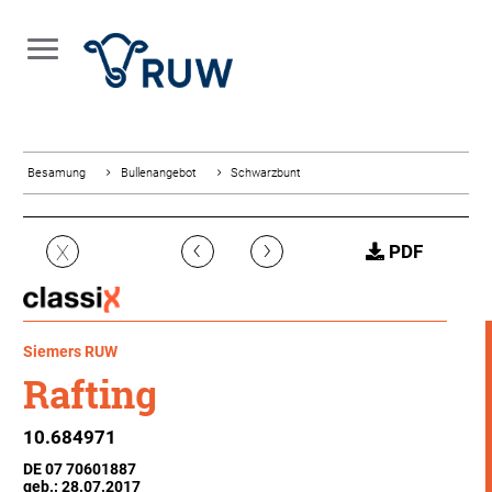
Besamung
Bullenangebot
Schwarzbunt
‹
›
X
PDF
Siemers RUW
Rafting
10.684971
DE 07 70601887
geb.: 28.07.2017