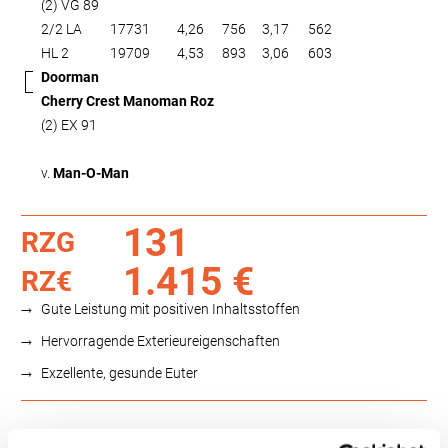
(2) VG 89
2/2 LA
17731
4,26
756
3,17
562
HL 2
19709
4,53
893
3,06
603
Doorman
Cherry Crest Manoman Roz
(2) EX 91
v.
Man-O-Man
131
RZG
1.415 €
RZ€
Gute Leistung mit positiven Inhaltsstoffen
Hervorragende Exterieureigenschaften
Exzellente, gesunde Euter
Funktionalität