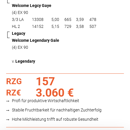
Welcome Legcy Gaye
(4) EX 90
3/3 LA
13308
5,00
665
3,59
478
HL 2
14152
5,15
729
3,58
507
Legacy
Welcome Legendary Gale
(4) EX 90
v.
Legendary
157
RZG
3.060 €
RZ€
Profi für produktive Wirtschaftlichkeit
Stabile Fruchtbarkeit für nachhaltigen Zuchterfolg
Hohe Milchleistung trifft auf robuste Gesundheit