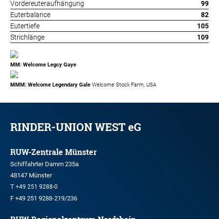
Vordereuteraufhängung
99
Euterbalance
82
Eutertiefe
105
Strichlänge
109
MM: Welcome Legcy Gaye
MMM: Welcome Legendary Gale
Welcome Stock Farm, USA
RINDER-UNION WEST eG
RUW-Zentrale Münster
Schiffahrter Damm 235a
48147 Münster
T
+49 251 9288-0
F +49 251 9288-219/236