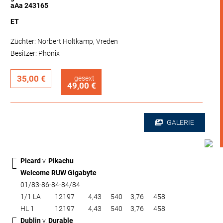
aAa 243165
ET
Züchter: Norbert Holtkamp, Vreden
Besitzer: Phönix
35,00 €
gesext
49,00 €
GALERIE
Picard
v.
Pikachu
Welcome RUW Gigabyte
01/83-86-84-84/84
1/1 LA
12197
4,43
540
3,76
458
HL 1
12197
4,43
540
3,76
458
Dublin
v.
Durable