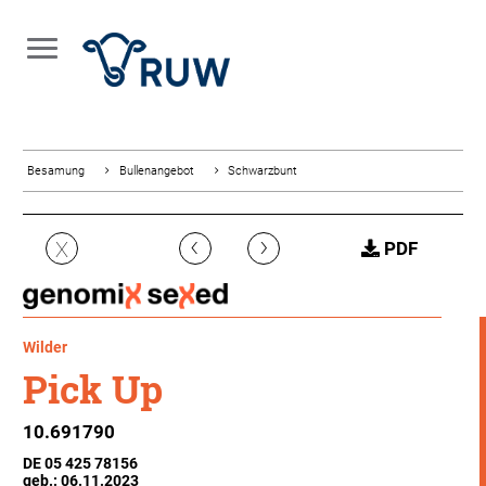
Besamung
Bullenangebot
Schwarzbunt
‹
›
X
PDF
Wilder
Pick Up
10.691790
DE 05 425 78156
geb.: 06.11.2023