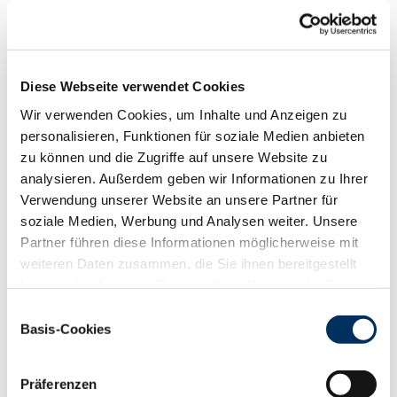
Funktionalität
88
100
112
124
RZN
134
Diese Webseite verwendet Cookies
RZS
119
Wir verwenden Cookies, um Inhalte und Anzeigen zu
RZR
119
personalisieren, Funktionen für soziale Medien anbieten
RZKd
108
zu können und die Zugriffe auf unsere Website zu
RZKm
110
analysieren. Außerdem geben wir Informationen zu Ihrer
RZÖko
150
Verwendung unserer Website an unsere Partner für
Gesundheit
soziale Medien, Werbung und Analysen weiter. Unsere
88
100
112
124
Partner führen diese Informationen möglicherweise mit
RZGesund
128
weiteren Daten zusammen, die Sie ihnen bereitgestellt
RZ
Euterfit
117
haben oder die sie im Rahmen Ihrer Nutzung der Dienste
RZ
Klaue
115
gesammelt haben. Sie geben Einwilligung zu unseren
Einwilligungsauswahl
RZ
Metabol
111
Cookies, wenn Sie unsere Webseite weiterhin nutzen.
Basis-Cookies
RZ
Repro
112
Datenschutzerklärung
|
Impressum
DD
control
111
RZ
Kälberfit
103
Präferenzen