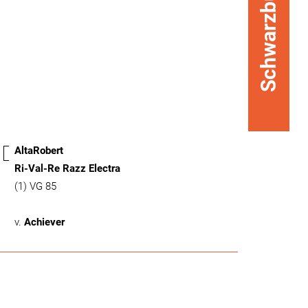
Schwarzbunt
AltaRobert
Ri-Val-Re Razz Electra
(1) VG 85
v.
Achiever