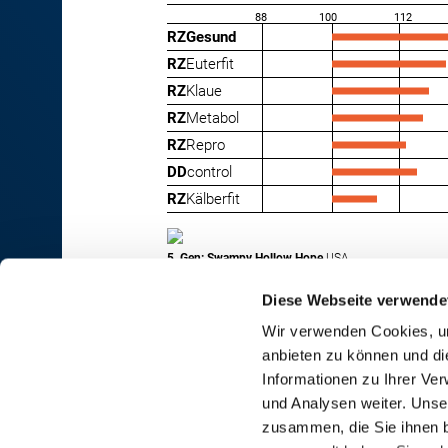
88
100
112
RZGesund
RZ
Euterfit
RZ
Klaue
RZ
Metabol
RZ
Repro
DD
control
RZ
Kälberfit
5. Gen: Swampy Hollow Hope
USA
Diese Webseite verwende
Wir verwenden Cookies, um
anbieten zu können und di
RINDER-UNION WEST eG
Informationen zu Ihrer Ve
und Analysen weiter. Unse
RUW-Zentrale Münster
zusammen, die Sie ihnen b
Schiffahrter Damm 235a