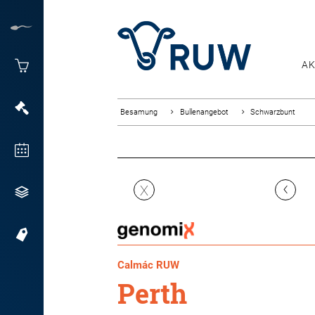
AK
Besamung
Bullenangebot
Schwarzbunt
‹
X
Calmác RUW
Perth