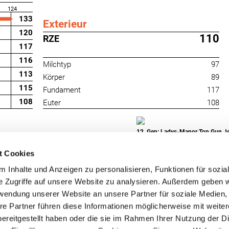
124
133
Exterieur
120
110
RZE
117
116
Milchtyp
97
113
Körper
89
115
Fundament
117
108
Euter
108
12. Gen: Ladys-Manor Top Gun J
t Cookies
 Inhalte und Anzeigen zu personalisieren, Funktionen für sozia
e Zugriffe auf unsere Website zu analysieren. Außerdem geben w
rwendung unserer Website an unsere Partner für soziale Medien
re Partner führen diese Informationen möglicherweise mit weite
RUW-Regionalzentrum
RUW-Regionalzentru
ereitgestellt haben oder die sie im Rahmen Ihrer Nutzung der D
Nordrhein
Rheinland-Pfalz/Saar