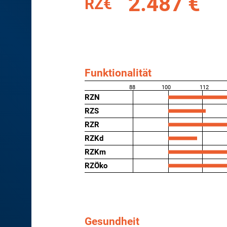
2.487 €
RZ€
Funktionalität
88
100
112
RZN
RZS
RZR
RZKd
RZKm
RZÖko
Gesundheit