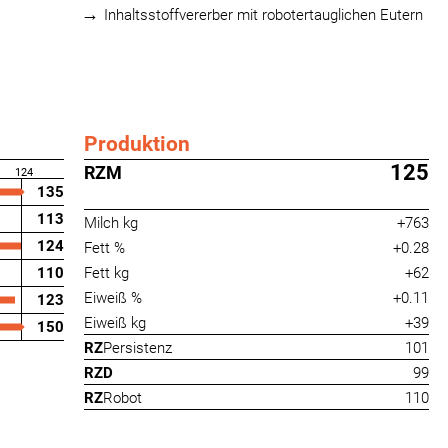
Inhaltsstoffvererber mit robotertauglichen Eutern
Produktion
125
RZM
124
135
113
Milch kg
+763
124
Fett %
+0.28
110
Fett kg
+62
Eiweiß %
+0.11
123
Eiweiß kg
+39
150
RZ
Persistenz
101
RZD
99
RZ
Robot
110