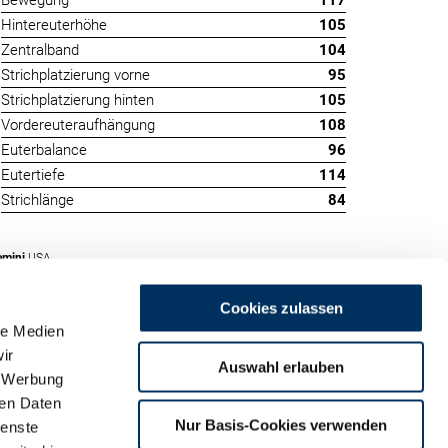
Bewegung
117
Hintereuterhöhe
105
Zentralband
104
Strichplatzierung vorne
95
Strichplatzierung hinten
105
Vordereuteraufhängung
108
Euterbalance
96
Eutertiefe
114
Strichlänge
84
emini
USA
Cookies zulassen
le Medien
ir
Auswahl erlauben
, Werbung
ren Daten
m
Nur Basis-Cookies verwenden
ienste
land