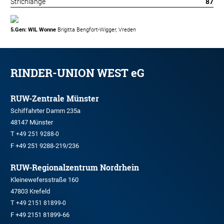
Strichlänge
87
5.Gen: WIL Wonne
Brigitta Bengfort-Wigger, Vreden
RINDER-UNION WEST eG
RUW-Zentrale Münster
Schiffahrter Damm 235a
48147 Münster
T
+49 251 9288-0
F +49 251 9288-219/236
RUW-Regionalzentrum Nordrhein
Kleinewefersstraße 160
47803 Krefeld
T
+49 2151 81899-0
F +49 2151 81899-66