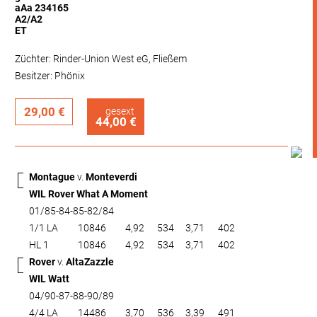
aAa 234165
A2/A2
ET
Züchter: Rinder-Union West eG, Fließem
Besitzer: Phönix
29,00 €
gesext
44,00 €
Montague
v.
Monteverdi
WIL Rover What A Moment
01/85-84-85-82/84
1/1 LA
10846
4,92
534
3,71
402
HL 1
10846
4,92
534
3,71
402
Rover
v.
AltaZazzle
WIL Watt
04/90-87-88-90/89
4/4 LA
14486
3,70
536
3,39
491