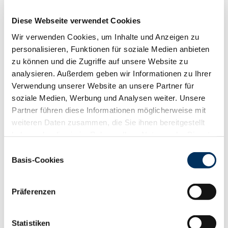
RZN
130
RZS
105
Diese Webseite verwendet Cookies
RZR
124
Wir verwenden Cookies, um Inhalte und Anzeigen zu
RZKd
106
personalisieren, Funktionen für soziale Medien anbieten
RZKm
108
zu können und die Zugriffe auf unsere Website zu
RZÖko
143
analysieren. Außerdem geben wir Informationen zu Ihrer
Gesundheit
Verwendung unserer Website an unsere Partner für
88
100
112
124
soziale Medien, Werbung und Analysen weiter. Unsere
RZGesund
119
Partner führen diese Informationen möglicherweise mit
RZ
Euterfit
106
weiteren Daten zusammen, die Sie ihnen bereitgestellt
RZ
Klaue
112
haben oder die sie im Rahmen Ihrer Nutzung der Dienste
RZ
Metabol
111
gesammelt haben. Sie geben Einwilligung zu unseren
Einwilligungsauswahl
RZ
Repro
113
Cookies, wenn Sie unsere Webseite weiterhin nutzen.
Basis-Cookies
DD
control
110
Datenschutzerklärung
|
Impressum
RZ
Kälberfit
103
Präferenzen
Produktion
139
RZM
Statistiken