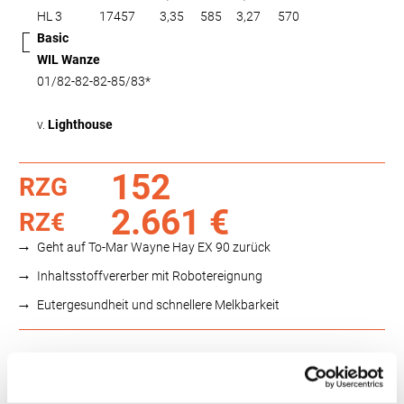
HL 3
17457
3,35
585
3,27
570
Basic
WIL Wanze
01/82-82-82-85/83*
v.
Lighthouse
152
RZG
2.661 €
RZ€
Geht auf To-Mar Wayne Hay EX 90 zurück
Inhaltsstoffvererber mit Robotereignung
Eutergesundheit und schnellere Melkbarkeit
Funktionalität
88
100
112
124