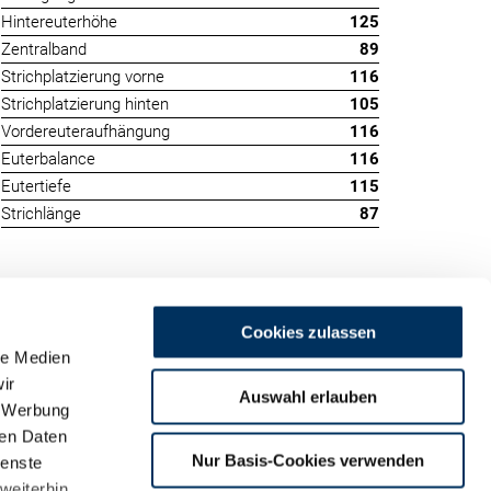
Hintereuterhöhe
125
Zentralband
89
Strichplatzierung vorne
116
Strichplatzierung hinten
105
Vordereuteraufhängung
116
Euterbalance
116
Eutertiefe
115
Strichlänge
87
Cookies zulassen
le Medien
ir
Auswahl erlauben
, Werbung
ren Daten
m
Nur Basis-Cookies verwenden
ienste
land
weiterhin