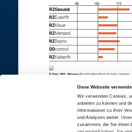
88
100
112
RZGesund
RZ
Euterfit
RZ
Klaue
RZ
Metabol
RZ
Repro
DD
control
RZ
Kälberfit
5.Gen: WIL Wonne
Brigitta Bengfort-Wigger, Vreden
Diese Webseite verwende
Wir verwenden Cookies, um
anbieten zu können und di
RINDER-UNION WEST eG
Informationen zu Ihrer Ve
und Analysen weiter. Unse
RUW-Zentrale Münster
zusammen, die Sie ihnen b
Schiffahrter Damm 235a
gesammelt haben. Sie gebe