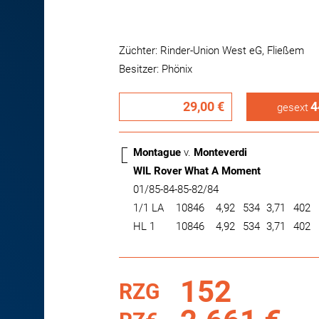
Züchter: Rinder-Union West eG, Fließem
Besitzer: Phönix
29,00 €
4
gesext
Montague
v.
Monteverdi
WIL Rover What A Moment
01/85-84-85-82/84
1/1 LA
10846
4,92
534
3,71
402
HL 1
10846
4,92
534
3,71
402
152
RZG