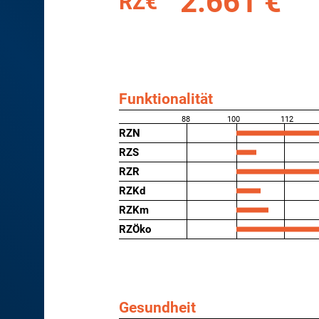
2.661 €
RZ€
Funktionalität
88
100
112
RZN
RZS
RZR
RZKd
RZKm
RZÖko
Gesundheit