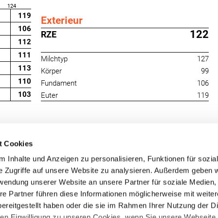
124
119
Exterieur
106
122
RZE
112
111
Milchtyp
127
113
Körper
99
110
Fundament
106
103
Euter
119
t Cookies
 Inhalte und Anzeigen zu personalisieren, Funktionen für sozia
e Zugriffe auf unsere Website zu analysieren. Außerdem geben w
rwendung unserer Website an unsere Partner für soziale Medien
re Partner führen diese Informationen möglicherweise mit weite
RUW-Regionalzentrum
RUW-Regionalzentru
ereitgestellt haben oder die sie im Rahmen Ihrer Nutzung der D
Nordrhein
Rheinland-Pfalz/Saar
n Einwilligung zu unseren Cookies, wenn Sie unsere Webseite 