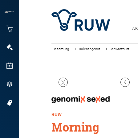
AK
Besamung
Bullenangebot
Schwarzbunt
‹
X
RUW
Morning