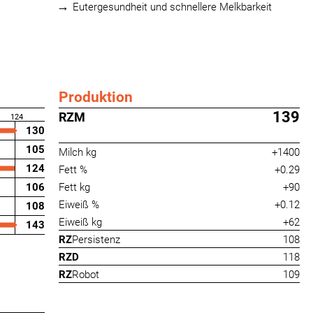
Eutergesundheit und schnellere Melkbarkeit
Produktion
139
RZM
124
130
105
Milch kg
+1400
124
Fett %
+0.29
106
Fett kg
+90
Eiweiß %
+0.12
108
Eiweiß kg
+62
143
RZ
Persistenz
108
RZD
118
RZ
Robot
109