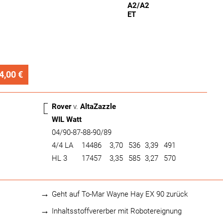
A2/A2
ET
4,00 €
Rover
v.
AltaZazzle
WIL Watt
04/90-87-88-90/89
4/4 LA
14486
3,70
536
3,39
491
HL 3
17457
3,35
585
3,27
570
Geht auf To-Mar Wayne Hay EX 90 zurück
Inhaltsstoffvererber mit Robotereignung