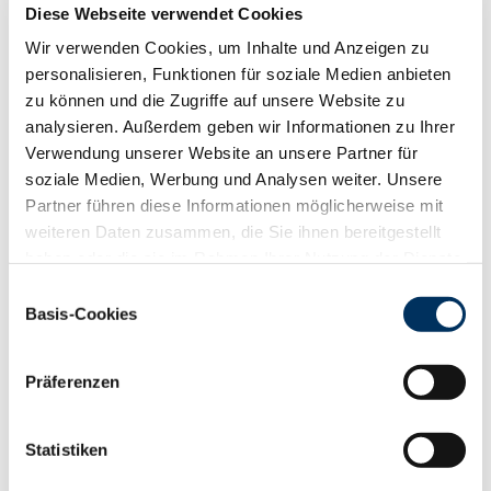
Diese Webseite verwendet Cookies
RZS
124
Wir verwenden Cookies, um Inhalte und Anzeigen zu
RZR
103
personalisieren, Funktionen für soziale Medien anbieten
RZKd
102
zu können und die Zugriffe auf unsere Website zu
RZKm
110
analysieren. Außerdem geben wir Informationen zu Ihrer
RZÖko
142
Verwendung unserer Website an unsere Partner für
Gesundheit
soziale Medien, Werbung und Analysen weiter. Unsere
88
100
112
124
Partner führen diese Informationen möglicherweise mit
RZGesund
118
weiteren Daten zusammen, die Sie ihnen bereitgestellt
RZ
Euterfit
105
haben oder die sie im Rahmen Ihrer Nutzung der Dienste
RZ
Klaue
116
gesammelt haben. Sie geben Einwilligung zu unseren
Einwilligungsauswahl
RZ
Metabol
109
Cookies, wenn Sie unsere Webseite weiterhin nutzen.
Basis-Cookies
RZ
Repro
110
Datenschutzerklärung
|
Impressum
DD
control
112
RZ
Kälberfit
113
Präferenzen
Produktion
143
RZM
Statistiken
Milch kg
+1944