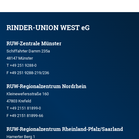
RINDER-UNION WEST eG
RUW-Zentrale Münster
Schiffahrter Damm 235a
48147 Münster
T
+49 251 9288-0
F +49 251 9288-219/236
RUW-Regionalzentrum Nordrhein
Kleinewefersstraße 160
47803 Krefeld
T
+49 2151 81899-0
F +49 2151 81899-66
RUW-Regionalzentrum Rheinland-Pfalz/Saarland
Hamerter Berg 1