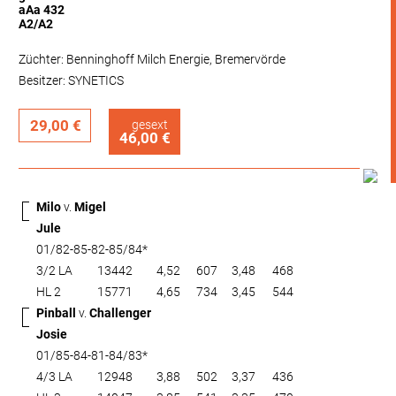
aAa 432
A2/A2
Züchter: Benninghoff Milch Energie, Bremervörde
Besitzer: SYNETICS
29,00 €
gesext
46,00 €
Milo
v.
Migel
Jule
01/82-85-82-85/84*
3/2 LA
13442
4,52
607
3,48
468
HL 2
15771
4,65
734
3,45
544
Pinball
v.
Challenger
Josie
01/85-84-81-84/83*
4/3 LA
12948
3,88
502
3,37
436