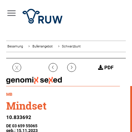
Besamung
Bullenangebot
Schwarzbunt
‹
›
X
PDF
MB
Mindset
10.833692
DE 03 659 55065
geb.: 15.11.2023