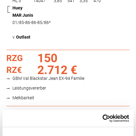
HL 3
14047
3,85
541
3,35
470
Huey
MAR Junis
01/85-86-86-85/86*
v.
Outlast
150
RZG
2.712 €
RZ€
GBM Val Blackstar Jean EX-94 Familie
Leistungsvererber
Melkbarkeit
Funktionalität
88
100
112
124
RZN
127