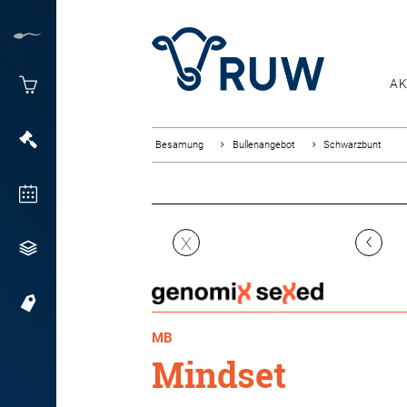
AK
Besamung
Bullenangebot
Schwarzbunt
‹
X
MB
Mindset