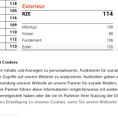
118
Exterieur
105
114
RZE
116
109
Milchtyp
108
110
Körper
88
112
Fundament
106
113
Euter
120
t Cookies
 Inhalte und Anzeigen zu personalisieren, Funktionen für sozia
e Zugriffe auf unsere Website zu analysieren. Außerdem geben w
rwendung unserer Website an unsere Partner für soziale Medien
re Partner führen diese Informationen möglicherweise mit weite
RUW-Regionalzentrum
RUW-Regionalzentru
ereitgestellt haben oder die sie im Rahmen Ihrer Nutzung der D
Nordrhein
Rheinland-Pfalz/Saar
n Einwilligung zu unseren Cookies, wenn Sie unsere Webseite 
Kleinewefersstraße 160
Hamerter Berg 1
47803 Krefeld
54636 Fließem (b. Bitburg)
Impressum
T
+49 2151 81899-0
T
+49 6569 9690-0