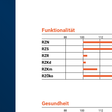
Funktionalität
88
100
112
RZN
RZS
RZR
RZKd
RZKm
RZÖko
Gesundheit
88
100
112