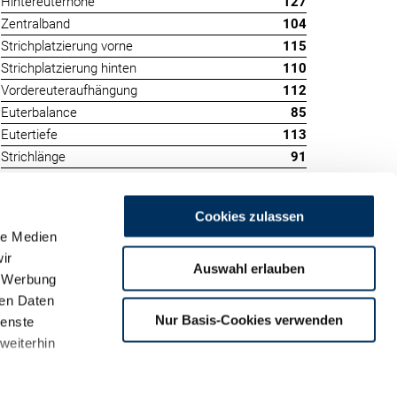
Hintereuterhöhe
127
Zentralband
104
Strichplatzierung vorne
115
Strichplatzierung hinten
110
Vordereuteraufhängung
112
Euterbalance
85
Eutertiefe
113
Strichlänge
91
Cookies zulassen
le Medien
ir
Auswahl erlauben
, Werbung
ren Daten
m
Nur Basis-Cookies verwenden
ienste
land
weiterhin