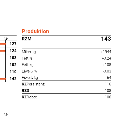
Produktion
143
RZM
124
127
124
Milch kg
+1944
103
Fett %
+0.24
102
Fett kg
+108
Eiweiß %
-0.03
110
Eiweiß kg
+64
142
RZ
Persistenz
116
RZD
108
RZ
Robot
106
124