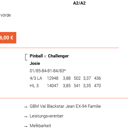
A2/A2
rvörde
6,00 €
Pinball
v.
Challenger
Josie
01/85-84-81-84/83*
4/3 LA
12948
3,88
502
3,37
436
HL 3
14047
3,85
541
3,35
470
GBM Val Blackstar Jean EX-94 Familie
Leistungsvererber
Melkbarkeit