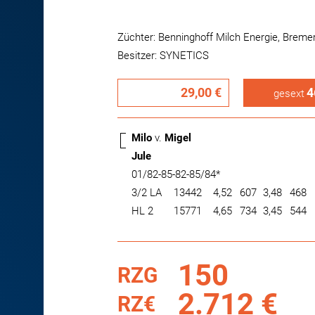
Züchter: Benninghoff Milch Energie, Breme
Besitzer: SYNETICS
29,00 €
4
gesext
Milo
v.
Migel
Jule
01/82-85-82-85/84*
3/2 LA
13442
4,52
607
3,48
468
HL 2
15771
4,65
734
3,45
544
150
RZG
2.712 €
RZ€