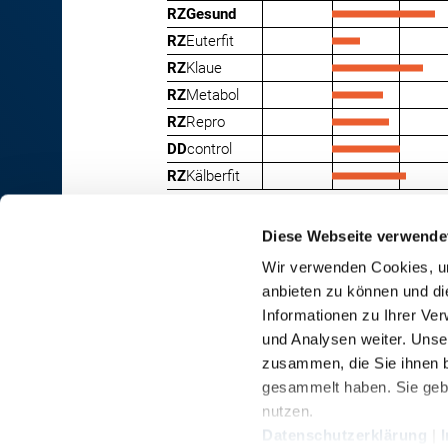
RZGesund
RZ
Euterfit
RZ
Klaue
RZ
Metabol
RZ
Repro
DD
control
RZ
Kälberfit
Diese Webseite verwende
Wir verwenden Cookies, um
anbieten zu können und di
RINDER-UNION WEST eG
Informationen zu Ihrer Ve
und Analysen weiter. Unse
RUW-Zentrale Münster
zusammen, die Sie ihnen b
Schiffahrter Damm 235a
gesammelt haben. Sie gebe
48147 Münster
nutzen.
T
+49 251 9288-0
Datenschutzerklärung
|
F +49 251 9288-219/236