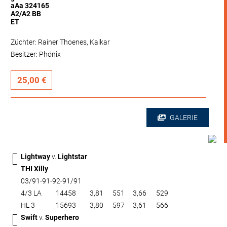
aAa 324165
A2/A2 BB
ET
Züchter: Rainer Thoenes, Kalkar
Besitzer: Phönix
25,00 €
GALERIE
Lightway
v.
Lightstar
THI Xilly
03/91-91-92-91/91
4/3 LA
14458
3,81
551
3,66
529
HL 3
15693
3,80
597
3,61
566
Swift
v.
Superhero