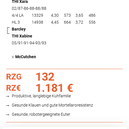
THI Xara
02/87-86-88-88/88
4/4 LA
13329
4,30
573
3,65
486
HL 3
14938
4,45
664
3,72
556
Barcley
THI Xabine
05/91-91-94-93/93
v.
McCutchen
132
RZG
1.181 €
RZ€
Produktive, langlebige Kuhfamilie
Gesunde Klauen und gute Mortellaroresistenz
Gesunde, robotergeeignete Euter