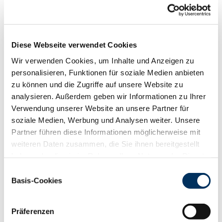
Funktionalität
88
100
112
124
RZN
115
Diese Webseite verwendet Cookies
RZS
113
RZR
124
Wir verwenden Cookies, um Inhalte und Anzeigen zu
RZKd
106
personalisieren, Funktionen für soziale Medien anbieten
RZKm
113
zu können und die Zugriffe auf unsere Website zu
RZÖko
121
analysieren. Außerdem geben wir Informationen zu Ihrer
Verwendung unserer Website an unsere Partner für
Gesundheit
soziale Medien, Werbung und Analysen weiter. Unsere
88
100
112
124
Partner führen diese Informationen möglicherweise mit
RZGesund
117
weiteren Daten zusammen, die Sie ihnen bereitgestellt
RZ
Euterfit
108
haben oder die sie im Rahmen Ihrer Nutzung der Dienste
RZ
Klaue
117
gesammelt haben. Sie geben Einwilligung zu unseren
RZ
Metabol
102
Einwilligungsauswahl
Cookies, wenn Sie unsere Webseite weiterhin nutzen.
Basis-Cookies
RZ
Repro
111
Datenschutzerklärung
|
Impressum
DD
control
113
RZ
Kälberfit
105
Präferenzen
Produktion