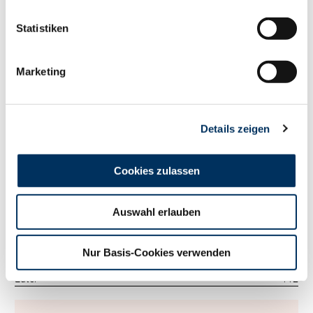
115
RZM
Statistiken
Tö./Betr.
308/92
Milch kg
+507
Fett %
-0.09
Marketing
Fett kg
+10
Eiweiß %
+0.17
Eiweiß kg
+36
Details zeigen
RZ
Persistenz
115
RZD
104
RZ
Robot
0
Cookies zulassen
Exterieur
125
RZE
Auswahl erlauben
Tö./Betr.
138/49
Milchtyp
126
Körper
99
Nur Basis-Cookies verwenden
Fundament
123
Euter
112