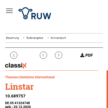
Besamung
Bullenangebot
Schwarzbunt
‹
›
X
PDF
Thoenes Holsteins International
Linstar
10.689757
DE 05 41324748
geb.: 25.12.2020