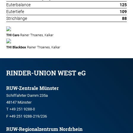
Euterbalance
125
Eutertiefe
109
Strichlänge
88
THI Caro
Rainer Thoenes, Kalkar
THI Blackbox
Rainer Thoenes, Kalkar
RINDER-UNION WEST eG
RUW-Zentrale Münster
Schiffahrter Damm 235a
48147 Münster
T
+49 251 9288-0
F +49 251 9288-219/236
RUW-Regionalzentrum Nordrhein