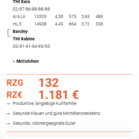
THI Xara
02/87-86-88-88/88
4/4 LA
13329
4,30
573
3,65
486
HL 3
14938
4,45
664
3,72
556
Barcley
THI Xabine
05/91-91-94-93/93
v.
McCutchen
132
RZG
1.181 €
RZ€
Produktive, langlebige Kuhfamilie
Gesunde Klauen und gute Mortellaroresistenz
Gesunde, robotergeeignete Euter