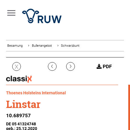
Besamung
Bullenangebot
Schwarzbunt
‹
›
X
PDF
Thoenes Holsteins International
Linstar
10.689757
DE 05 41324748
geb.: 25.12.2020