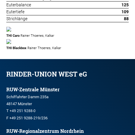
Euterbalance
125
Eutertiefe
109
Strichlänge
88
THI Caro
Rainer Thoenes, Kalkar
THI Blackbox
Rainer Thoenes, Kalkar
RINDER-UNION WEST eG
RUW-Zentrale Münster
Schiffahrter Damm 235a
48147 Münster
T
+49 251 9288-0
F +49 251 9288-219/236
RUW-Regionalzentrum Nordrhein