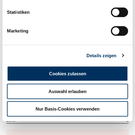
115
RZM
Statistiken
Tö./Betr.
308/92
Milch kg
+507
Fett %
-0.09
Marketing
Fett kg
+10
Eiweiß %
+0.17
Eiweiß kg
+36
Details zeigen
RZ
Persistenz
115
RZD
104
RZ
Robot
0
Cookies zulassen
Exterieur
125
RZE
Auswahl erlauben
Tö./Betr.
138/49
Milchtyp
126
Körper
99
Nur Basis-Cookies verwenden
Fundament
123
Euter
112