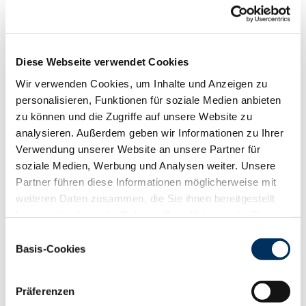
Funktionalität
88
100
112
124
RZN
115
Diese Webseite verwendet Cookies
RZS
113
RZR
124
Wir verwenden Cookies, um Inhalte und Anzeigen zu
RZKd
106
personalisieren, Funktionen für soziale Medien anbieten
RZKm
113
zu können und die Zugriffe auf unsere Website zu
RZÖko
121
analysieren. Außerdem geben wir Informationen zu Ihrer
Verwendung unserer Website an unsere Partner für
Gesundheit
soziale Medien, Werbung und Analysen weiter. Unsere
88
100
112
124
Partner führen diese Informationen möglicherweise mit
RZGesund
117
weiteren Daten zusammen, die Sie ihnen bereitgestellt
RZ
Euterfit
108
haben oder die sie im Rahmen Ihrer Nutzung der Dienste
RZ
Klaue
117
gesammelt haben. Sie geben Einwilligung zu unseren
RZ
Metabol
102
Einwilligungsauswahl
Cookies, wenn Sie unsere Webseite weiterhin nutzen.
Basis-Cookies
RZ
Repro
111
Datenschutzerklärung
|
Impressum
DD
control
113
RZ
Kälberfit
105
Präferenzen
Produktion