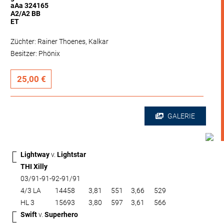
aAa 324165
A2/A2 BB
ET
Züchter: Rainer Thoenes, Kalkar
Besitzer: Phönix
25,00 €
GALERIE
Lightway
v.
Lightstar
THI Xilly
03/91-91-92-91/91
4/3 LA
14458
3,81
551
3,66
529
HL 3
15693
3,80
597
3,61
566
Swift
v.
Superhero