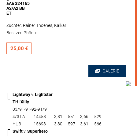
aAa 324165
A2/A2 BB
ET
Züchter: Rainer Thoenes, Kalkar
Besitzer: Phönix
25,00 €
GALERIE
Lightway
v.
Lightstar
THI Xilly
03/91-91-92-91/91
4/3 LA
14458
3,81
551
3,66
529
HL 3
15693
3,80
597
3,61
566
Swift
v.
Superhero