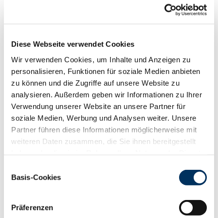
Funktionalität
88
100
112
124
RZN
115
Diese Webseite verwendet Cookies
RZS
113
RZR
124
Wir verwenden Cookies, um Inhalte und Anzeigen zu
RZKd
106
personalisieren, Funktionen für soziale Medien anbieten
RZKm
113
zu können und die Zugriffe auf unsere Website zu
RZÖko
121
analysieren. Außerdem geben wir Informationen zu Ihrer
Verwendung unserer Website an unsere Partner für
Gesundheit
soziale Medien, Werbung und Analysen weiter. Unsere
88
100
112
124
Partner führen diese Informationen möglicherweise mit
RZGesund
117
weiteren Daten zusammen, die Sie ihnen bereitgestellt
RZ
Euterfit
108
haben oder die sie im Rahmen Ihrer Nutzung der Dienste
RZ
Klaue
117
gesammelt haben. Sie geben Einwilligung zu unseren
RZ
Metabol
102
Einwilligungsauswahl
Cookies, wenn Sie unsere Webseite weiterhin nutzen.
Basis-Cookies
RZ
Repro
111
Datenschutzerklärung
|
Impressum
DD
control
113
RZ
Kälberfit
105
Präferenzen
Produktion