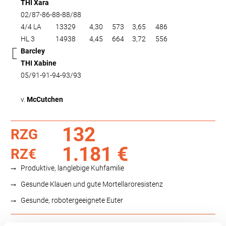
THI Xara
02/87-86-88-88/88
4/4 LA
13329
4,30
573
3,65
486
HL 3
14938
4,45
664
3,72
556
Barcley
THI Xabine
05/91-91-94-93/93
v.
McCutchen
132
RZG
1.181 €
RZ€
Produktive, langlebige Kuhfamilie
Gesunde Klauen und gute Mortellaroresistenz
Gesunde, robotergeeignete Euter