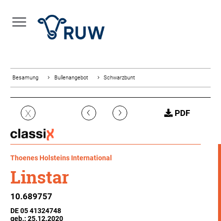
Besamung
Bullenangebot
Schwarzbunt
‹
›
X
PDF
Thoenes Holsteins International
Linstar
10.689757
DE 05 41324748
geb.: 25.12.2020