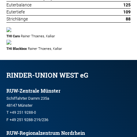
Euterbalance
125
Eutertiefe
109
Strichlänge
88
THI Caro
Rainer Thoenes, Kalkar
THI Blackbox
Rainer Thoenes, Kalkar
RINDER-UNION WEST eG
RUW-Zentrale Münster
Schiffahrter Damm 235a
48147 Münster
T
+49 251 9288-0
F +49 251 9288-219/236
RUW-Regionalzentrum Nordrhein