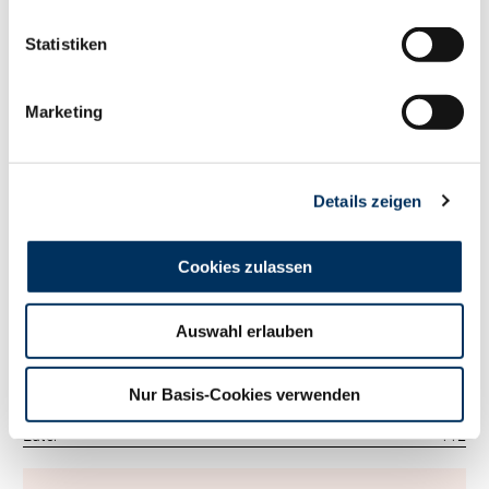
115
RZM
Statistiken
Tö./Betr.
308/92
Milch kg
+507
Fett %
-0.09
Marketing
Fett kg
+10
Eiweiß %
+0.17
Eiweiß kg
+36
Details zeigen
RZ
Persistenz
115
RZD
104
RZ
Robot
0
Cookies zulassen
Exterieur
125
RZE
Auswahl erlauben
Tö./Betr.
138/49
Milchtyp
126
Körper
99
Nur Basis-Cookies verwenden
Fundament
123
Euter
112