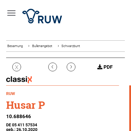
Besamung
Bullenangebot
Schwarzbunt
‹
›
X
PDF
RUW
Husar P
10.688646
DE 05 411 57534
geb.: 26.10.2020