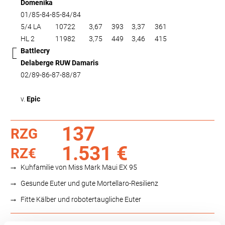
Domenika
01/85-84-85-84/84
5/4 LA
10722
3,67
393
3,37
361
HL 2
11982
3,75
449
3,46
415
Battlecry
Delaberge RUW Damaris
02/89-86-87-88/87
v.
Epic
137
RZG
1.531 €
RZ€
Kuhfamilie von Miss Mark Maui EX 95
Gesunde Euter und gute Mortellaro-Resilienz
Fitte Kälber und robotertaugliche Euter