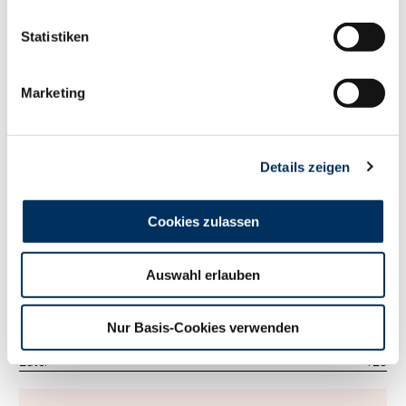
125
RZM
Statistiken
Tö./Betr.
773/333
Milch kg
+1029
Fett %
-0.11
Marketing
Fett kg
+27
Eiweiß %
+0.17
Eiweiß kg
+55
Details zeigen
RZ
Persistenz
105
RZD
101
RZ
Robot
118
Cookies zulassen
Exterieur
123
RZE
Auswahl erlauben
Tö./Betr.
428/147
Milchtyp
111
Körper
85
Nur Basis-Cookies verwenden
Fundament
114
Euter
128