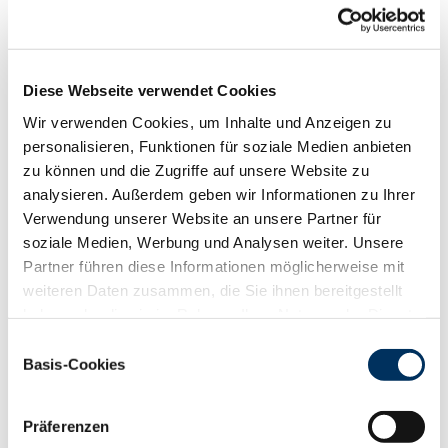
Funktionalität
88
100
112
124
RZN
118
Diese Webseite verwendet Cookies
RZS
117
RZR
106
Wir verwenden Cookies, um Inhalte und Anzeigen zu
RZKd
101
personalisieren, Funktionen für soziale Medien anbieten
RZKm
99
zu können und die Zugriffe auf unsere Website zu
RZÖko
126
analysieren. Außerdem geben wir Informationen zu Ihrer
Verwendung unserer Website an unsere Partner für
Gesundheit
soziale Medien, Werbung und Analysen weiter. Unsere
88
100
112
124
Partner führen diese Informationen möglicherweise mit
RZGesund
117
weiteren Daten zusammen, die Sie ihnen bereitgestellt
RZ
Euterfit
111
haben oder die sie im Rahmen Ihrer Nutzung der Dienste
RZ
Klaue
114
gesammelt haben. Sie geben Einwilligung zu unseren
RZ
Metabol
103
Einwilligungsauswahl
Cookies, wenn Sie unsere Webseite weiterhin nutzen.
Basis-Cookies
RZ
Repro
107
Datenschutzerklärung
|
Impressum
DD
control
120
RZ
Kälberfit
115
Präferenzen
Produktion