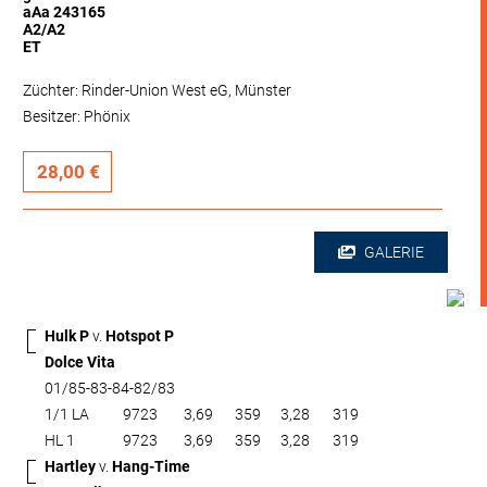
aAa 243165
A2/A2
ET
Züchter: Rinder-Union West eG, Münster
Besitzer: Phönix
28,00 €
GALERIE
Hulk P
v.
Hotspot P
Dolce Vita
01/85-83-84-82/83
1/1 LA
9723
3,69
359
3,28
319
HL 1
9723
3,69
359
3,28
319
Hartley
v.
Hang-Time