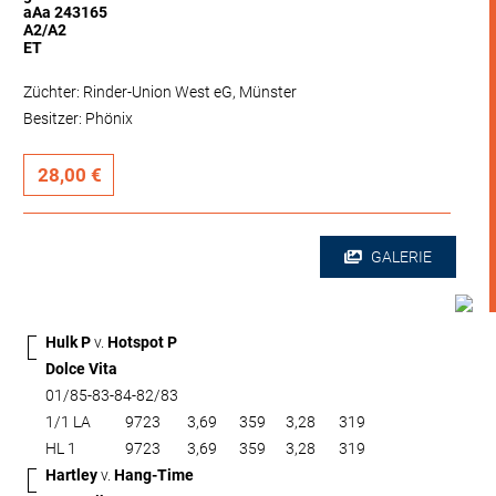
aAa 243165
A2/A2
ET
Züchter: Rinder-Union West eG, Münster
Besitzer: Phönix
28,00 €
GALERIE
Hulk P
v.
Hotspot P
Dolce Vita
01/85-83-84-82/83
1/1 LA
9723
3,69
359
3,28
319
HL 1
9723
3,69
359
3,28
319
Hartley
v.
Hang-Time