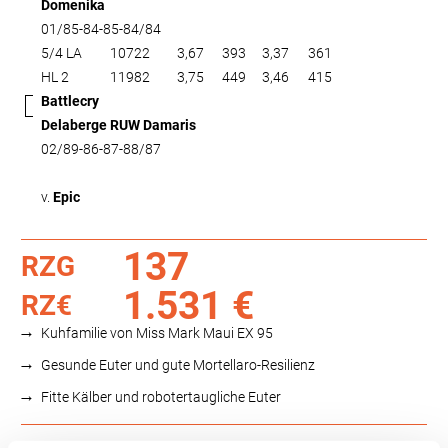
Domenika
01/85-84-85-84/84
5/4 LA
10722
3,67
393
3,37
361
HL 2
11982
3,75
449
3,46
415
Battlecry
Delaberge RUW Damaris
02/89-86-87-88/87
v.
Epic
137
RZG
1.531 €
RZ€
Kuhfamilie von Miss Mark Maui EX 95
Gesunde Euter und gute Mortellaro-Resilienz
Fitte Kälber und robotertaugliche Euter