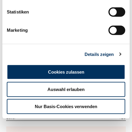
125
RZM
Statistiken
Tö./Betr.
773/333
Milch kg
+1029
Fett %
-0.11
Marketing
Fett kg
+27
Eiweiß %
+0.17
Eiweiß kg
+55
Details zeigen
RZ
Persistenz
105
RZD
101
RZ
Robot
118
Cookies zulassen
Exterieur
123
RZE
Auswahl erlauben
Tö./Betr.
428/147
Milchtyp
111
Körper
85
Nur Basis-Cookies verwenden
Fundament
114
Euter
128