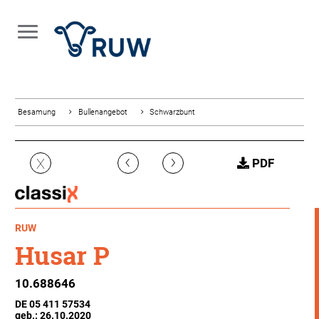
Besamung
Bullenangebot
Schwarzbunt
‹
›
X
PDF
RUW
Husar P
10.688646
DE 05 411 57534
geb.: 26.10.2020