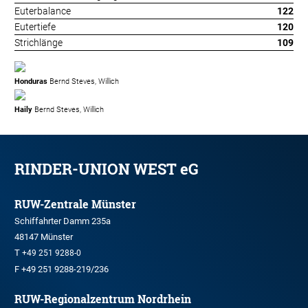
Euterbalance
122
Eutertiefe
120
Strichlänge
109
Honduras
Bernd Steves, Willich
Haily
Bernd Steves, Willich
RINDER-UNION WEST eG
RUW-Zentrale Münster
Schiffahrter Damm 235a
48147 Münster
T
+49 251 9288-0
F +49 251 9288-219/236
RUW-Regionalzentrum Nordrhein