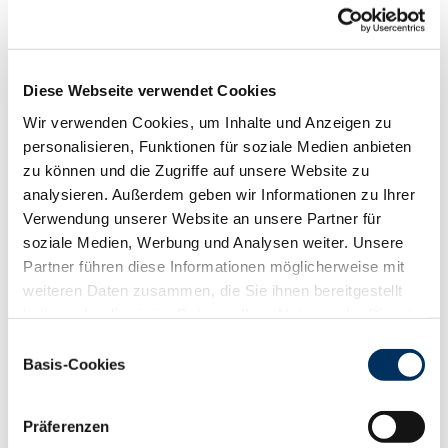
Funktionalität
88
100
112
124
RZN
118
Diese Webseite verwendet Cookies
RZS
117
RZR
106
Wir verwenden Cookies, um Inhalte und Anzeigen zu
RZKd
101
personalisieren, Funktionen für soziale Medien anbieten
RZKm
99
zu können und die Zugriffe auf unsere Website zu
RZÖko
126
analysieren. Außerdem geben wir Informationen zu Ihrer
Verwendung unserer Website an unsere Partner für
Gesundheit
soziale Medien, Werbung und Analysen weiter. Unsere
88
100
112
124
Partner führen diese Informationen möglicherweise mit
RZGesund
117
weiteren Daten zusammen, die Sie ihnen bereitgestellt
RZ
Euterfit
111
haben oder die sie im Rahmen Ihrer Nutzung der Dienste
RZ
Klaue
114
gesammelt haben. Sie geben Einwilligung zu unseren
RZ
Metabol
103
Einwilligungsauswahl
Cookies, wenn Sie unsere Webseite weiterhin nutzen.
Basis-Cookies
RZ
Repro
107
Datenschutzerklärung
|
Impressum
DD
control
120
RZ
Kälberfit
115
Präferenzen
Produktion