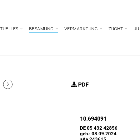
TUELLES
BESAMUNG
VERMARKTUNG
ZUCHT
JU
›
PDF
10.694091
DE 05 432 42856
geb.: 08.09.2024
aAa 243615