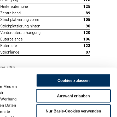
Bewegung
120
Hintereuterhöhe
125
Zentralband
89
Strichplatzierung vorne
105
Strichplatzierung hinten
90
Vordereuteraufhängung
120
Euterbalance
106
Eutertiefe
123
Strichlänge
87
nes, Kalkar
Cookies zulassen
le Medien
ir
Auswahl erlauben
, Werbung
ren Daten
m
Nur Basis-Cookies verwenden
ienste
land