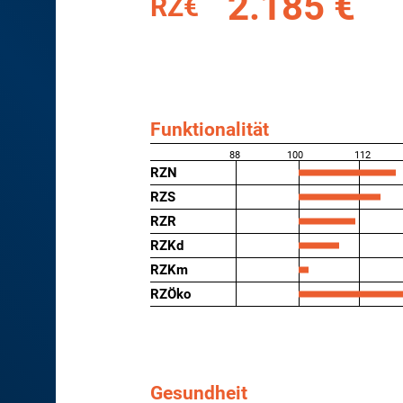
2.185 €
RZ€
Funktionalität
88
100
112
RZN
RZS
RZR
RZKd
RZKm
RZÖko
Gesundheit