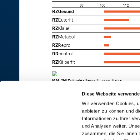
88
100
112
RZGesund
RZ
Euterfit
RZ
Klaue
RZ
Metabol
RZ
Repro
DD
control
RZ
Kälberfit
MM: THI Columbia
Rainer Thoenes, Kalkar
Diese Webseite verwende
Wir verwenden Cookies, um
anbieten zu können und di
RINDER-UNION WEST eG
Informationen zu Ihrer Ve
und Analysen weiter. Unse
RUW-Zentrale Münster
zusammen, die Sie ihnen b
Schiffahrter Damm 235a