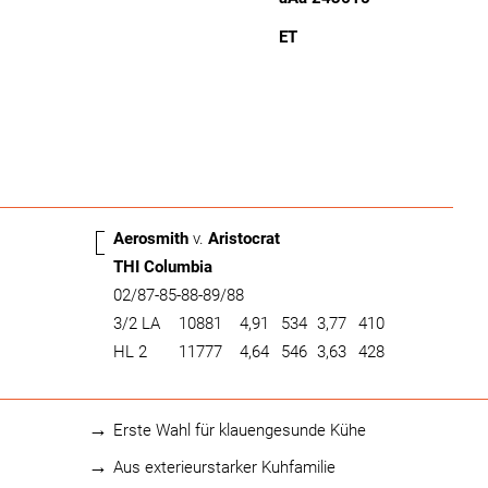
ET
Aerosmith
v.
Aristocrat
THI Columbia
02/87-85-88-89/88
3/2 LA
10881
4,91
534
3,77
410
HL 2
11777
4,64
546
3,63
428
Erste Wahl für klauengesunde Kühe
Aus exterieurstarker Kuhfamilie