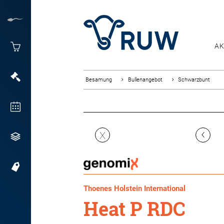
AK
Besamung
Bullenangebot
Schwarzbunt
‹
X
Thoenes Holstein International
Heat P RDC