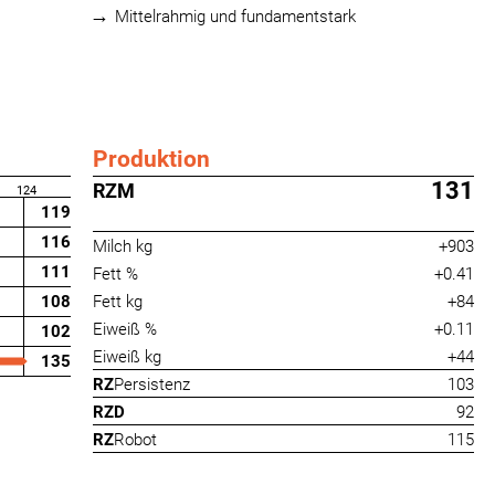
Mittelrahmig und fundamentstark
Produktion
131
RZM
124
119
116
Milch kg
+903
111
Fett %
+0.41
108
Fett kg
+84
Eiweiß %
+0.11
102
Eiweiß kg
+44
135
RZ
Persistenz
103
RZD
92
RZ
Robot
115