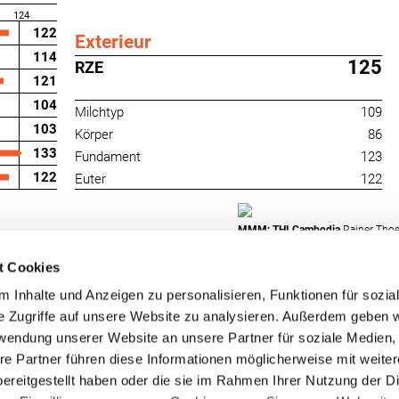
124
122
Exterieur
114
125
RZE
121
104
Milchtyp
109
103
Körper
86
133
Fundament
123
122
Euter
122
MMM: THI Cambodia
Rainer Thoe
t Cookies
 Inhalte und Anzeigen zu personalisieren, Funktionen für sozia
e Zugriffe auf unsere Website zu analysieren. Außerdem geben w
rwendung unserer Website an unsere Partner für soziale Medien
re Partner führen diese Informationen möglicherweise mit weite
RUW-Regionalzentrum
RUW-Regionalzentru
ereitgestellt haben oder die sie im Rahmen Ihrer Nutzung der D
Nordrhein
Rheinland-Pfalz/Saar