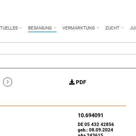
TUELLES
BESAMUNG
VERMARKTUNG
ZUCHT
JU
›
PDF
10.694091
DE 05 432 42856
geb.: 08.09.2024
aAa 243615