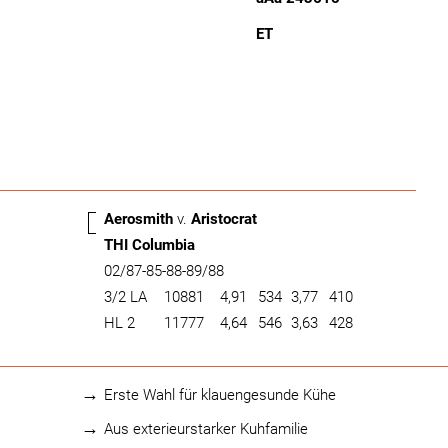
ET
Aerosmith
v.
Aristocrat
THI Columbia
02/87-85-88-89/88
3/2 LA
10881
4,91
534
3,77
410
HL 2
11777
4,64
546
3,63
428
Erste Wahl für klauengesunde Kühe
Aus exterieurstarker Kuhfamilie