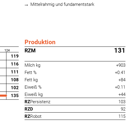
Mittelrahmig und fundamentstark
Produktion
131
RZM
124
119
116
Milch kg
+903
111
Fett %
+0.41
108
Fett kg
+84
Eiweiß %
+0.11
102
Eiweiß kg
+44
135
RZ
Persistenz
103
RZD
92
RZ
Robot
115