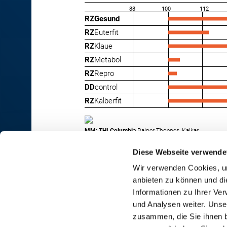
88
100
112
RZGesund
RZ
Euterfit
RZ
Klaue
RZ
Metabol
RZ
Repro
DD
control
RZ
Kälberfit
MM: THI Columbia
Rainer Thoenes, Kalkar
Diese Webseite verwende
Wir verwenden Cookies, um
anbieten zu können und di
RINDER-UNION WEST eG
Informationen zu Ihrer Ve
und Analysen weiter. Unse
RUW-Zentrale Münster
zusammen, die Sie ihnen b
Schiffahrter Damm 235a