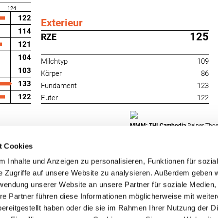
124
122
Exterieur
114
125
RZE
121
104
Milchtyp
109
103
Körper
86
133
Fundament
123
122
Euter
122
MMM: THI Cambodia
Rainer Thoe
t Cookies
 Inhalte und Anzeigen zu personalisieren, Funktionen für sozia
e Zugriffe auf unsere Website zu analysieren. Außerdem geben w
rwendung unserer Website an unsere Partner für soziale Medien
re Partner führen diese Informationen möglicherweise mit weite
RUW-Regionalzentrum
RUW-Regionalzentru
ereitgestellt haben oder die sie im Rahmen Ihrer Nutzung der D
Nordrhein
Rheinland-Pfalz/Saar