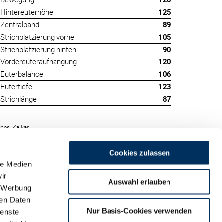
Bewegung
120
Hintereuterhöhe
125
Zentralband
89
Strichplatzierung vorne
105
Strichplatzierung hinten
90
Vordereuteraufhängung
120
Euterbalance
106
Eutertiefe
123
Strichlänge
87
nes, Kalkar
Cookies zulassen
le Medien
ir
Auswahl erlauben
, Werbung
ren Daten
m
Nur Basis-Cookies verwenden
ienste
land