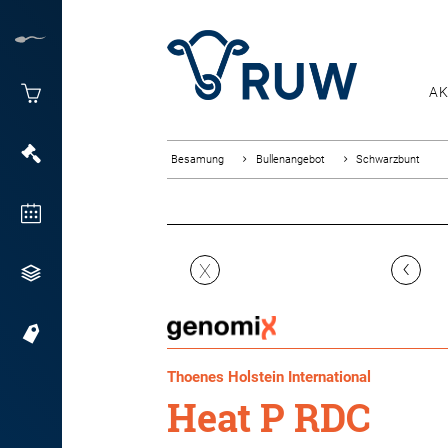
AK
Besamung
Bullenangebot
Schwarzbunt
‹
X
Thoenes Holstein International
Heat P RDC