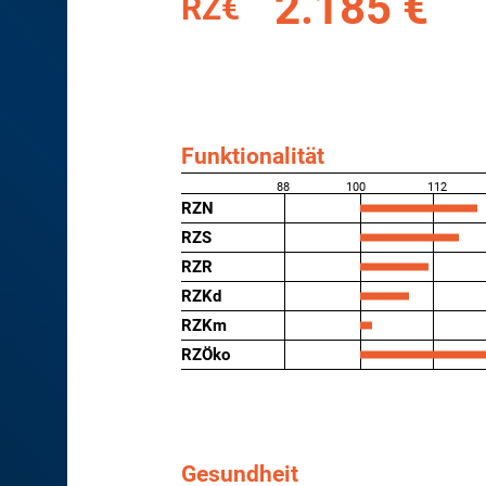
2.185 €
RZ€
Funktionalität
88
100
112
RZN
RZS
RZR
RZKd
RZKm
RZÖko
Gesundheit