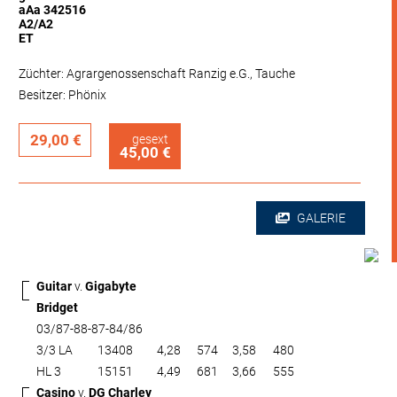
aAa 342516
A2/A2
ET
Züchter: Agrargenossenschaft Ranzig e.G., Tauche
Besitzer: Phönix
29,00 €
gesext
45,00 €
GALERIE
Guitar
v.
Gigabyte
Bridget
03/87-88-87-84/86
3/3 LA
13408
4,28
574
3,58
480
HL 3
15151
4,49
681
3,66
555
Casino
v.
DG Charley