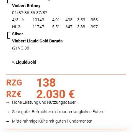
Vinbert Britney
01/87-86-86-87/87
4/3 LA
10143
4,91
498
3,53
358
HL 3
11747
5,51
647
3,38
397
Silver
Vinbert Liquid Gold Baruda
(2) VG 88
v.
LiquidGold
138
RZG
2.030 €
RZ€
Hohe Leistung und Nutzungsdauer
Sehr guter Befruchter mit robotertauglichen Eutern
Mittelrahmige Kühe mit guten Fundamenten