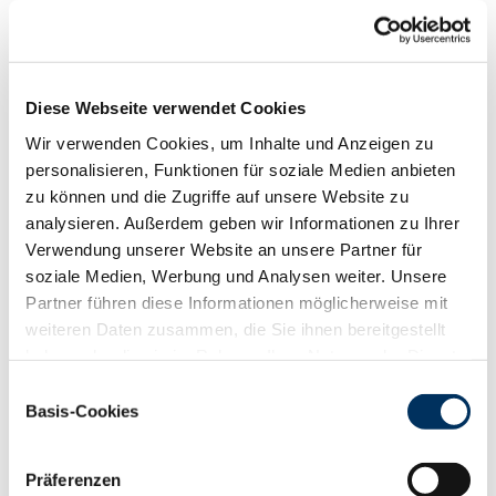
Funktionalität
88
100
112
124
RZN
123
Diese Webseite verwendet Cookies
RZS
116
Wir verwenden Cookies, um Inhalte und Anzeigen zu
RZR
114
personalisieren, Funktionen für soziale Medien anbieten
RZKd
100
zu können und die Zugriffe auf unsere Website zu
RZKm
96
analysieren. Außerdem geben wir Informationen zu Ihrer
RZÖko
130
Verwendung unserer Website an unsere Partner für
Gesundheit
soziale Medien, Werbung und Analysen weiter. Unsere
88
100
112
124
Partner führen diese Informationen möglicherweise mit
RZGesund
109
weiteren Daten zusammen, die Sie ihnen bereitgestellt
RZ
Euterfit
102
haben oder die sie im Rahmen Ihrer Nutzung der Dienste
RZ
Klaue
106
gesammelt haben. Sie geben Einwilligung zu unseren
Einwilligungsauswahl
RZ
Metabol
107
Cookies, wenn Sie unsere Webseite weiterhin nutzen.
Basis-Cookies
RZ
Repro
105
Datenschutzerklärung
|
Impressum
DD
control
101
RZ
Kälberfit
107
Präferenzen