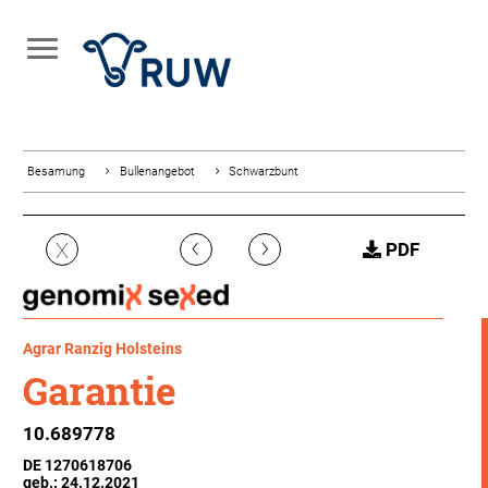
Besamung
Bullenangebot
Schwarzbunt
‹
›
X
PDF
Agrar Ranzig Holsteins
Garantie
10.689778
DE 1270618706
geb.: 24.12.2021