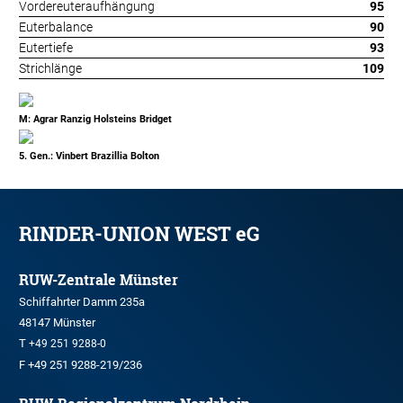
Vordereuteraufhängung
95
Euterbalance
90
Eutertiefe
93
Strichlänge
109
M: Agrar Ranzig Holsteins Bridget
5. Gen.: Vinbert Brazillia Bolton
RINDER-UNION WEST eG
RUW-Zentrale Münster
Schiffahrter Damm 235a
48147 Münster
T
+49 251 9288-0
F +49 251 9288-219/236