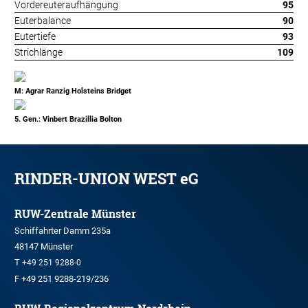
Vordereuteraufhängung
95
Euterbalance
90
Eutertiefe
93
Strichlänge
109
M: Agrar Ranzig Holsteins Bridget
5. Gen.: Vinbert Brazillia Bolton
RINDER-UNION WEST eG
RUW-Zentrale Münster
Schiffahrter Damm 235a
48147 Münster
T
+49 251 9288-0
F +49 251 9288-219/236