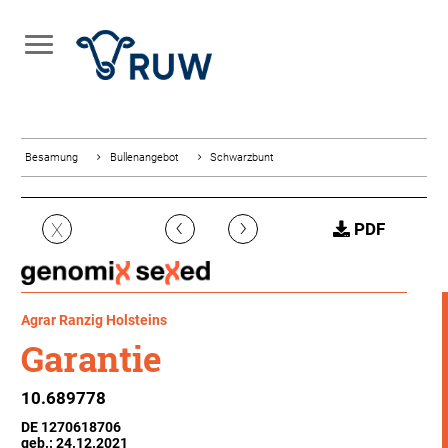
Besamung
Bullenangebot
Schwarzbunt
‹
›
X
PDF
Agrar Ranzig Holsteins
Garantie
10.689778
DE 1270618706
geb.: 24.12.2021