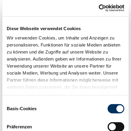
Funktionalität
88
100
112
124
RZN
123
Diese Webseite verwendet Cookies
RZS
116
Wir verwenden Cookies, um Inhalte und Anzeigen zu
RZR
114
personalisieren, Funktionen für soziale Medien anbieten
RZKd
100
zu können und die Zugriffe auf unsere Website zu
RZKm
96
analysieren. Außerdem geben wir Informationen zu Ihrer
RZÖko
130
Verwendung unserer Website an unsere Partner für
Gesundheit
soziale Medien, Werbung und Analysen weiter. Unsere
88
100
112
124
Partner führen diese Informationen möglicherweise mit
RZGesund
109
weiteren Daten zusammen, die Sie ihnen bereitgestellt
RZ
Euterfit
102
haben oder die sie im Rahmen Ihrer Nutzung der Dienste
RZ
Klaue
106
gesammelt haben. Sie geben Einwilligung zu unseren
Einwilligungsauswahl
RZ
Metabol
107
Cookies, wenn Sie unsere Webseite weiterhin nutzen.
Basis-Cookies
RZ
Repro
105
Datenschutzerklärung
|
Impressum
DD
control
101
RZ
Kälberfit
107
Präferenzen