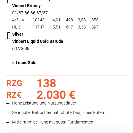
Vinbert Britney
01/87-86-86-87/87
4/3 LA
10143
4,91
498
3,53
358
HL 3
11747
5,51
647
3,38
397
Silver
Vinbert Liquid Gold Baruda
(2) VG 88
v.
LiquidGold
138
RZG
2.030 €
RZ€
Hohe Leistung und Nutzungsdauer
Sehr guter Befruchter mit robotertauglichen Eutern
Mittelrahmige Kühe mit guten Fundamenten