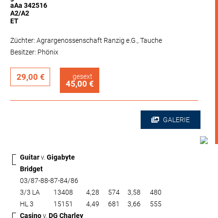
aAa 342516
A2/A2
ET
Züchter: Agrargenossenschaft Ranzig e.G., Tauche
Besitzer: Phönix
29,00 €
gesext
45,00 €
GALERIE
Guitar
v.
Gigabyte
Bridget
03/87-88-87-84/86
3/3 LA
13408
4,28
574
3,58
480
HL 3
15151
4,49
681
3,66
555
Casino
v.
DG Charley