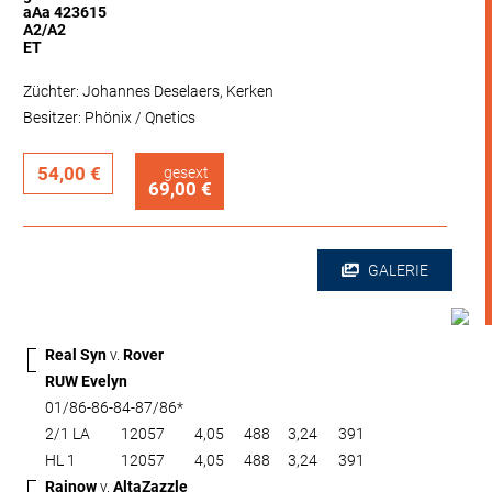
aAa 423615
A2/A2
ET
Züchter: Johannes Deselaers, Kerken
Besitzer: Phönix / Qnetics
54,00 €
gesext
69,00 €
GALERIE
Real Syn
v.
Rover
RUW Evelyn
01/86-86-84-87/86*
2/1 LA
12057
4,05
488
3,24
391
HL 1
12057
4,05
488
3,24
391
Rainow
v.
AltaZazzle