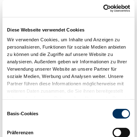
Funktionalität
88
100
112
124
RZN
132
Diese Webseite verwendet Cookies
RZS
114
Wir verwenden Cookies, um Inhalte und Anzeigen zu
RZR
119
personalisieren, Funktionen für soziale Medien anbieten
RZKd
103
zu können und die Zugriffe auf unsere Website zu
RZKm
107
analysieren. Außerdem geben wir Informationen zu Ihrer
RZÖko
153
Verwendung unserer Website an unsere Partner für
Gesundheit
soziale Medien, Werbung und Analysen weiter. Unsere
88
100
112
124
Partner führen diese Informationen möglicherweise mit
RZGesund
128
weiteren Daten zusammen, die Sie ihnen bereitgestellt
RZ
Euterfit
112
haben oder die sie im Rahmen Ihrer Nutzung der Dienste
RZ
Klaue
122
gesammelt haben. Sie geben Einwilligung zu unseren
Einwilligungsauswahl
RZ
Metabol
114
Cookies, wenn Sie unsere Webseite weiterhin nutzen.
Basis-Cookies
RZ
Repro
112
Datenschutzerklärung
|
Impressum
DD
control
123
RZ
Kälberfit
113
Präferenzen