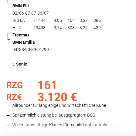
BMN Elli
02/86-87-87-86/87
3/3 LA
11444
4,05
464
3,37
386
HL 2
13438
3,74
503
3,27
439
Freemax
BMN Emilia
04/88-90-89-91/90
v.
Sonic
161
RZG
3.120 €
RZ€
Allrounder für langlebige und wirtschaftliche Kühe
Spitzenmilchleistung bei ausgeprägtem BCS
Widerstandsfähige Klauen für mobile Laufstallkühe