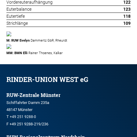
Vordereuteraufhängung
122
Euterbalance
123
Eutertiefe
118
Strichlänge
109
M: RUW Evelyn
Dammertz GbR, Rheurdt
MM: BMN Elli
Rainer Thoenes, Kalkar
RINDER-UNION WEST eG
RUW-Zentrale Münster
Schiffahrter Damm 235a
48147 Münster
T
+49 251 9288-0
F +49 251 9288-219/236