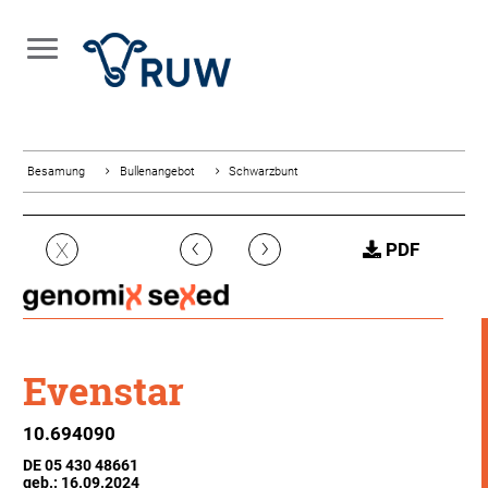
Besamung
Bullenangebot
Schwarzbunt
‹
›
X
PDF
Evenstar
10.694090
DE 05 430 48661
geb.: 16.09.2024