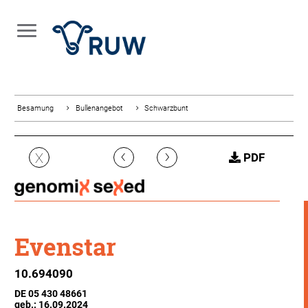
Besamung
Bullenangebot
Schwarzbunt
‹
›
X
PDF
Evenstar
10.694090
DE 05 430 48661
geb.: 16.09.2024