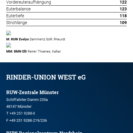
Vordereuteraufhängung
122
Euterbalance
123
Eutertiefe
118
Strichlänge
109
M: RUW Evelyn
Dammertz GbR, Rheurdt
MM: BMN Elli
Rainer Thoenes, Kalkar
RINDER-UNION WEST eG
RUW-Zentrale Münster
Schiffahrter Damm 235a
48147 Münster
T
+49 251 9288-0
F +49 251 9288-219/236