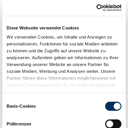
Funktionalität
88
100
112
124
RZN
132
Diese Webseite verwendet Cookies
RZS
114
Wir verwenden Cookies, um Inhalte und Anzeigen zu
RZR
119
personalisieren, Funktionen für soziale Medien anbieten
RZKd
103
zu können und die Zugriffe auf unsere Website zu
RZKm
107
analysieren. Außerdem geben wir Informationen zu Ihrer
RZÖko
153
Verwendung unserer Website an unsere Partner für
Gesundheit
soziale Medien, Werbung und Analysen weiter. Unsere
88
100
112
124
Partner führen diese Informationen möglicherweise mit
RZGesund
128
weiteren Daten zusammen, die Sie ihnen bereitgestellt
RZ
Euterfit
112
haben oder die sie im Rahmen Ihrer Nutzung der Dienste
RZ
Klaue
122
gesammelt haben. Sie geben Einwilligung zu unseren
Einwilligungsauswahl
RZ
Metabol
114
Cookies, wenn Sie unsere Webseite weiterhin nutzen.
Basis-Cookies
RZ
Repro
112
Datenschutzerklärung
|
Impressum
DD
control
123
RZ
Kälberfit
113
Präferenzen