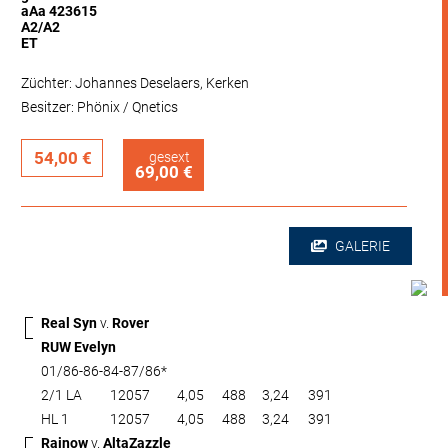
aAa 423615
A2/A2
ET
Züchter: Johannes Deselaers, Kerken
Besitzer: Phönix / Qnetics
54,00 €
gesext
69,00 €
GALERIE
Real Syn
v.
Rover
RUW Evelyn
01/86-86-84-87/86*
2/1 LA
12057
4,05
488
3,24
391
HL 1
12057
4,05
488
3,24
391
Rainow
v.
AltaZazzle