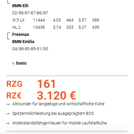
BMN Elli
02/86-87-87-86/87
3/3 LA
11444
4,05
464
3,37
386
HL 2
13438
3,74
503
3,27
439
Freemax
BMN Emilia
04/88-90-89-91/90
v.
Sonic
161
RZG
3.120 €
RZ€
Allrounder für langlebige und wirtschaftliche Kühe
Spitzenmilchleistung bei ausgeprägtem BCS
Widerstandsfähige Klauen für mobile Laufstallkühe