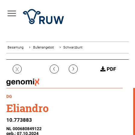
Besamung
Bullenangebot
Schwarzbunt
‹
›
X
PDF
DG
Eliandro
10.773883
NL 000680849122
geb.: 07.10.2024