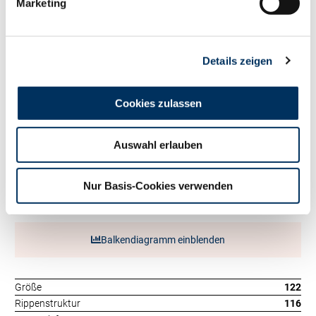
Fett kg
+122
Marketing
Eiweiß %
+0.13
Eiweiß kg
+69
RZ
Persistenz
112
Details zeigen
RZD
98
RZ
Robot
0
Exterieur
Cookies zulassen
134
RZE
Auswahl erlauben
Milchtyp
125
Körper
100
Fundament
115
Nur Basis-Cookies verwenden
Euter
130
Balkendiagramm einblenden
Größe
122
Rippenstruktur
116