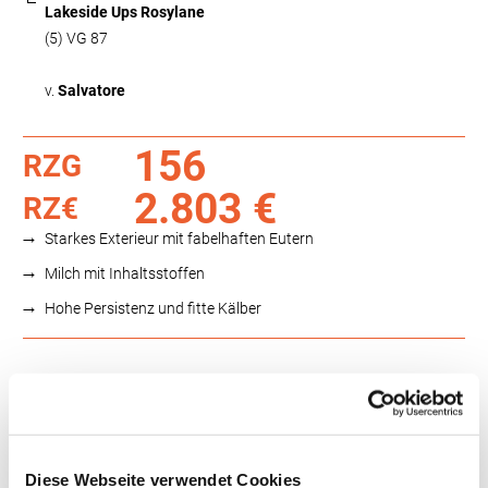
Lakeside Ups Rosylane
(5) VG 87
v.
Salvatore
156
RZG
2.803 €
RZ€
Starkes Exterieur mit fabelhaften Eutern
Milch mit Inhaltsstoffen
Hohe Persistenz und fitte Kälber
Funktionalität
88
100
112
124
RZN
121
RZS
130
Diese Webseite verwendet Cookies