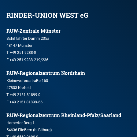
RINDER-UNION WEST eG
RUW-Zentrale Münster
Schiffahrter Damm 235a
48147 Münster
T
+49 251 9288-0
F +49 251 9288-219/236
RUW-Regionalzentrum Nordrhein
Kleinewefersstraße 160
47803 Krefeld
T
+49 2151 81899-0
F +49 2151 81899-66
RUW-Regionalzentrum Rheinland-Pfalz/Saarland
Hamerter Berg 1
54636 Fließem (b. Bitburg)
T