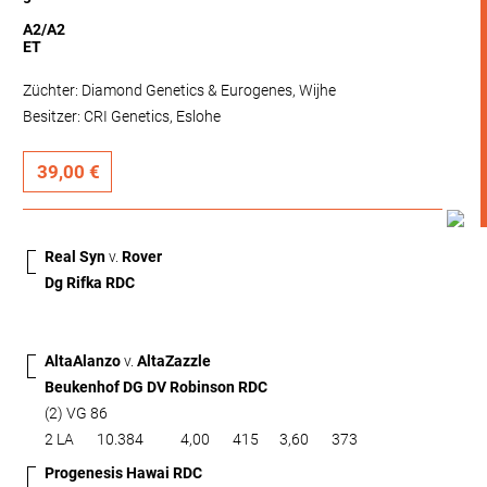
A2/A2
ET
Züchter: Diamond Genetics & Eurogenes, Wijhe
Besitzer: CRI Genetics, Eslohe
39,00 €
Real Syn
v.
Rover
Dg Rifka RDC
AltaAlanzo
v.
AltaZazzle
Beukenhof DG DV Robinson RDC
(2) VG 86
2 LA
10.384
4,00
415
3,60
373
Progenesis Hawai RDC