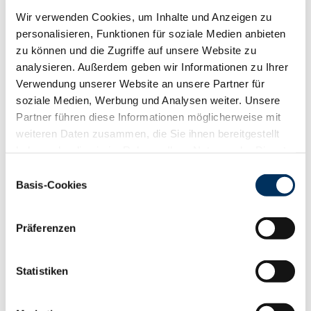
RZR
107
Wir verwenden Cookies, um Inhalte und Anzeigen zu
RZKd
103
personalisieren, Funktionen für soziale Medien anbieten
RZKm
113
zu können und die Zugriffe auf unsere Website zu
RZÖko
142
analysieren. Außerdem geben wir Informationen zu Ihrer
Gesundheit
Verwendung unserer Website an unsere Partner für
88
100
112
124
soziale Medien, Werbung und Analysen weiter. Unsere
RZGesund
117
Partner führen diese Informationen möglicherweise mit
RZ
Euterfit
111
weiteren Daten zusammen, die Sie ihnen bereitgestellt
RZ
Klaue
108
haben oder die sie im Rahmen Ihrer Nutzung der Dienste
RZ
Metabol
108
gesammelt haben. Sie geben Einwilligung zu unseren
Einwilligungsauswahl
RZ
Repro
106
Cookies, wenn Sie unsere Webseite weiterhin nutzen.
Basis-Cookies
DD
control
104
Datenschutzerklärung
|
Impressum
RZ
Kälberfit
116
Präferenzen
Produktion
147
RZM
Statistiken
Milch kg
+1550
Fett %
+0.5