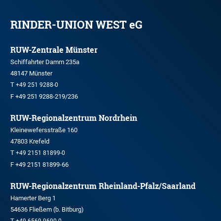
RINDER-UNION WEST eG
RUW-Zentrale Münster
Schiffahrter Damm 235a
48147 Münster
T
+49 251 9288-0
F +49 251 9288-219/236
RUW-Regionalzentrum Nordrhein
Kleinewefersstraße 160
47803 Krefeld
T
+49 2151 81899-0
F +49 2151 81899-66
RUW-Regionalzentrum Rheinland-Pfalz/Saarland
Hamerter Berg 1
54636 Fließem (b. Bitburg)
T