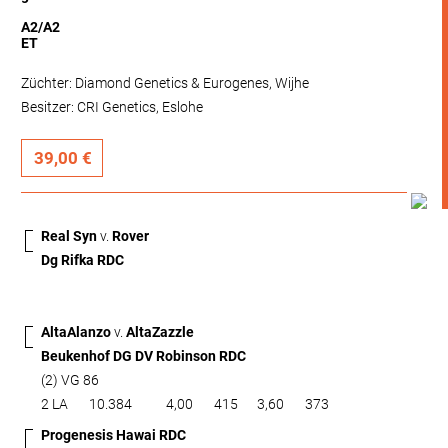
A2/A2
ET
Züchter: Diamond Genetics & Eurogenes, Wijhe
Besitzer: CRI Genetics, Eslohe
39,00 €
Real Syn
v.
Rover
Dg Rifka RDC
AltaAlanzo
v.
AltaZazzle
Beukenhof DG DV Robinson RDC
(2) VG 86
2 LA
10.384
4,00
415
3,60
373
Progenesis Hawai RDC