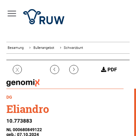
Besamung
Bullenangebot
Schwarzbunt
‹
›
X
PDF
DG
Eliandro
10.773883
NL 000680849122
geb.: 07.10.2024