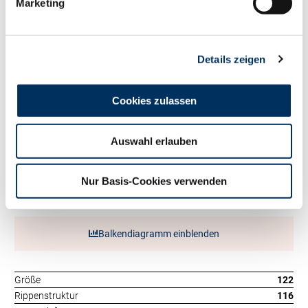
Fett kg
+122
Marketing
Eiweiß %
+0.13
Eiweiß kg
+69
RZ
Persistenz
112
Details zeigen
RZD
98
RZ
Robot
0
Exterieur
Cookies zulassen
134
RZE
Auswahl erlauben
Milchtyp
125
Körper
100
Fundament
115
Nur Basis-Cookies verwenden
Euter
130
Balkendiagramm einblenden
Größe
122
Rippenstruktur
116