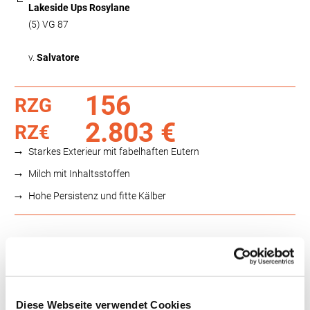
Lakeside Ups Rosylane
(5) VG 87
v.
Salvatore
156
RZG
2.803 €
RZ€
Starkes Exterieur mit fabelhaften Eutern
Milch mit Inhaltsstoffen
Hohe Persistenz und fitte Kälber
Funktionalität
88
100
112
124
RZN
121
RZS
130
Diese Webseite verwendet Cookies