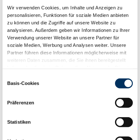
RZR
107
Wir verwenden Cookies, um Inhalte und Anzeigen zu
RZKd
103
personalisieren, Funktionen für soziale Medien anbieten
RZKm
113
zu können und die Zugriffe auf unsere Website zu
RZÖko
142
analysieren. Außerdem geben wir Informationen zu Ihrer
Gesundheit
Verwendung unserer Website an unsere Partner für
88
100
112
124
soziale Medien, Werbung und Analysen weiter. Unsere
RZGesund
117
Partner führen diese Informationen möglicherweise mit
RZ
Euterfit
111
weiteren Daten zusammen, die Sie ihnen bereitgestellt
RZ
Klaue
108
haben oder die sie im Rahmen Ihrer Nutzung der Dienste
RZ
Metabol
108
gesammelt haben. Sie geben Einwilligung zu unseren
Einwilligungsauswahl
RZ
Repro
106
Cookies, wenn Sie unsere Webseite weiterhin nutzen.
Basis-Cookies
DD
control
104
Datenschutzerklärung
|
Impressum
RZ
Kälberfit
116
Präferenzen
Produktion
147
RZM
Statistiken
Milch kg
+1550
Fett %
+0.5