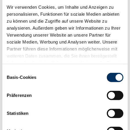
RZR
107
Wir verwenden Cookies, um Inhalte und Anzeigen zu
RZKd
103
personalisieren, Funktionen für soziale Medien anbieten
RZKm
113
zu können und die Zugriffe auf unsere Website zu
RZÖko
142
analysieren. Außerdem geben wir Informationen zu Ihrer
Gesundheit
Verwendung unserer Website an unsere Partner für
88
100
112
124
soziale Medien, Werbung und Analysen weiter. Unsere
RZGesund
117
Partner führen diese Informationen möglicherweise mit
RZ
Euterfit
111
weiteren Daten zusammen, die Sie ihnen bereitgestellt
RZ
Klaue
108
haben oder die sie im Rahmen Ihrer Nutzung der Dienste
RZ
Metabol
108
gesammelt haben. Sie geben Einwilligung zu unseren
Einwilligungsauswahl
RZ
Repro
106
Cookies, wenn Sie unsere Webseite weiterhin nutzen.
Basis-Cookies
DD
control
104
Datenschutzerklärung
|
Impressum
RZ
Kälberfit
116
Präferenzen
Produktion
147
RZM
Statistiken
Milch kg
+1550
Fett %
+0.5