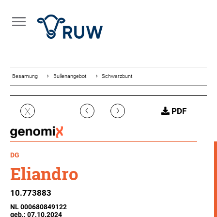
Besamung
Bullenangebot
Schwarzbunt
‹
›
X
PDF
DG
Eliandro
10.773883
NL 000680849122
geb.: 07.10.2024