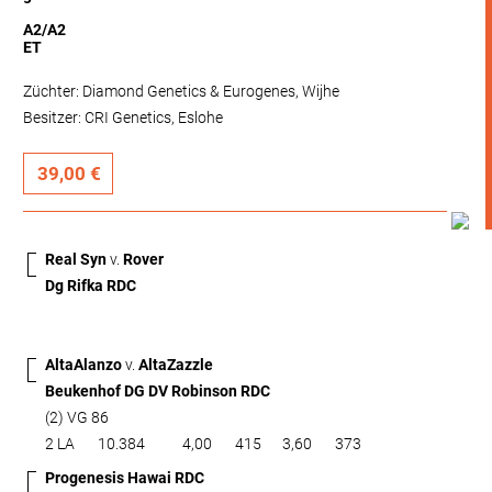
A2/A2
ET
Züchter: Diamond Genetics & Eurogenes, Wijhe
Besitzer: CRI Genetics, Eslohe
39,00 €
Real Syn
v.
Rover
Dg Rifka RDC
AltaAlanzo
v.
AltaZazzle
Beukenhof DG DV Robinson RDC
(2) VG 86
2 LA
10.384
4,00
415
3,60
373
Progenesis Hawai RDC