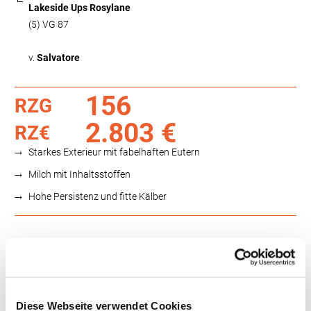
Lakeside Ups Rosylane
(5) VG 87
v.
Salvatore
156
RZG
2.803 €
RZ€
Starkes Exterieur mit fabelhaften Eutern
Milch mit Inhaltsstoffen
Hohe Persistenz und fitte Kälber
Funktionalität
88
100
112
124
RZN
121
RZS
130
Diese Webseite verwendet Cookies