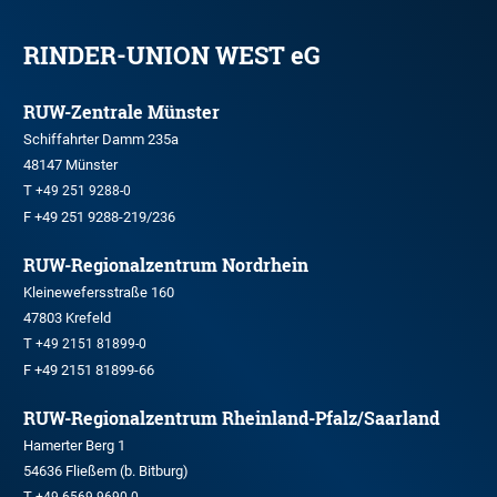
RINDER-UNION WEST eG
RUW-Zentrale Münster
Schiffahrter Damm 235a
48147 Münster
T
+49 251 9288-0
F +49 251 9288-219/236
RUW-Regionalzentrum Nordrhein
Kleinewefersstraße 160
47803 Krefeld
T
+49 2151 81899-0
F +49 2151 81899-66
RUW-Regionalzentrum Rheinland-Pfalz/Saarland
Hamerter Berg 1
54636 Fließem (b. Bitburg)
T