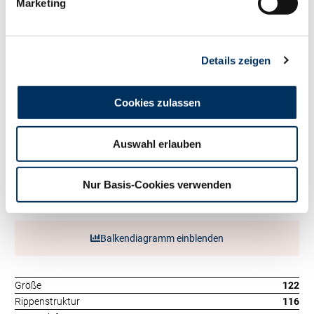
Fett kg
+122
Marketing
Eiweiß %
+0.13
Eiweiß kg
+69
RZ
Persistenz
112
Details zeigen
RZD
98
RZ
Robot
0
Exterieur
Cookies zulassen
134
RZE
Auswahl erlauben
Milchtyp
125
Körper
100
Fundament
115
Nur Basis-Cookies verwenden
Euter
130
Balkendiagramm einblenden
Größe
122
Rippenstruktur
116