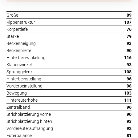
Größe
89
Rippenstruktur
107
Körpertiefe
76
Stärke
79
Beckenneigung
93
Beckenbreite
90
Hinterbeinwinkelung
116
Klauenwinkel
93
Sprunggelenk
108
Hinterbeinstellung
96
Vorderbeinstellung
98
Bewegung
103
Hintereuterhöhe
111
Zentralband
96
Strichplatzierung vorne
90
Strichplatzierung hinten
93
Vordereuteraufhängung
92
Euterbalance
81