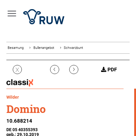
Besamung
Bullenangebot
Schwarzbunt
‹
›
X
PDF
Wilder
Domino
10.688214
DE 05 40355393
geb.: 29.10.2019