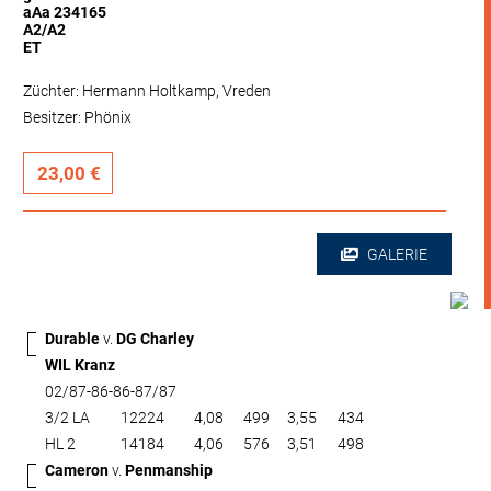
aAa 234165
A2/A2
ET
Züchter: Hermann Holtkamp, Vreden
Besitzer: Phönix
23,00 €
GALERIE
Durable
v.
DG Charley
WIL Kranz
02/87-86-86-87/87
3/2 LA
12224
4,08
499
3,55
434
HL 2
14184
4,06
576
3,51
498
Cameron
v.
Penmanship