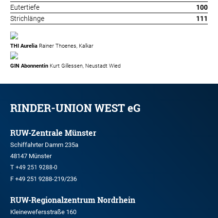
Eutertiefe
100
Strichlänge
111
THI Aurelia
Rainer Thoenes, Kalkar
GIN Abonnentin
Kurt Gillessen, Neustadt Wied
RINDER-UNION WEST eG
RUW-Zentrale Münster
Schiffahrter Damm 235a
48147 Münster
T
+49 251 9288-0
F +49 251 9288-219/236
RUW-Regionalzentrum Nordrhein
Kleinewefersstraße 160