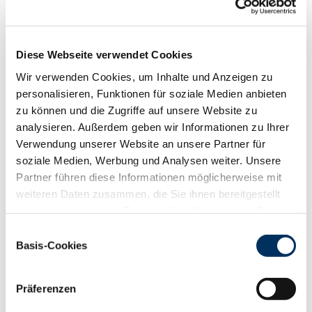
88
100
112
124
RZN
116
RZS
116
Diese Webseite verwendet Cookies
RZR
93
Wir verwenden Cookies, um Inhalte und Anzeigen zu
RZKd
103
personalisieren, Funktionen für soziale Medien anbieten
RZKm
101
zu können und die Zugriffe auf unsere Website zu
RZÖko
127
analysieren. Außerdem geben wir Informationen zu Ihrer
Gesundheit
Verwendung unserer Website an unsere Partner für
88
100
112
124
soziale Medien, Werbung und Analysen weiter. Unsere
RZGesund
116
Partner führen diese Informationen möglicherweise mit
RZ
Euterfit
114
weiteren Daten zusammen, die Sie ihnen bereitgestellt
RZ
Klaue
109
haben oder die sie im Rahmen Ihrer Nutzung der Dienste
RZ
Metabol
103
gesammelt haben. Sie geben Einwilligung zu unseren
Einwilligungsauswahl
RZ
Repro
106
Cookies, wenn Sie unsere Webseite weiterhin nutzen.
Basis-Cookies
DD
control
107
Datenschutzerklärung
|
Impressum
RZ
Kälberfit
116
Präferenzen
Produktion