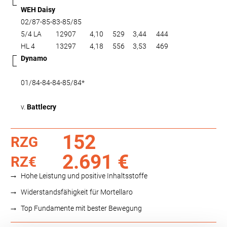
WEH Daisy
02/87-85-83-85/85
5/4 LA
12907
4,10
529
3,44
444
HL 4
13297
4,18
556
3,53
469
Dynamo
01/84-84-84-85/84*
v.
Battlecry
152
RZG
2.691 €
RZ€
Hohe Leistung und positive Inhaltsstoffe
Widerstandsfähigkeit für Mortellaro
Top Fundamente mit bester Bewegung