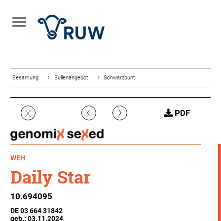
Besamung
Bullenangebot
Schwarzbunt
‹
›
X
PDF
WEH
Daily Star
10.694095
DE 03 664 31842
geb.: 03.11.2024