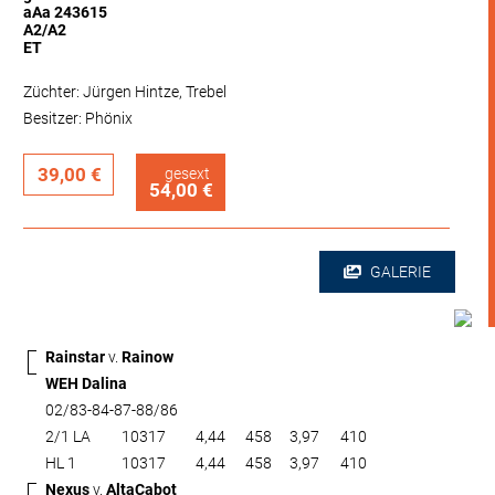
aAa 243615
A2/A2
ET
Züchter: Jürgen Hintze, Trebel
Besitzer: Phönix
39,00 €
gesext
54,00 €
GALERIE
Rainstar
v.
Rainow
WEH Dalina
02/83-84-87-88/86
2/1 LA
10317
4,44
458
3,97
410
HL 1
10317
4,44
458
3,97
410
Nexus
v.
AltaCabot