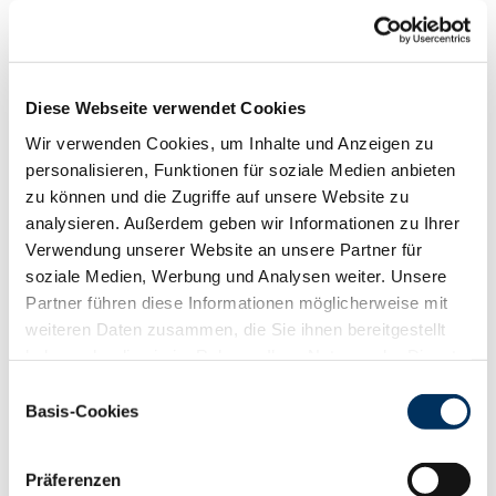
Funktionalität
88
100
112
124
RZN
129
Diese Webseite verwendet Cookies
RZS
123
Wir verwenden Cookies, um Inhalte und Anzeigen zu
RZR
109
personalisieren, Funktionen für soziale Medien anbieten
RZKd
103
zu können und die Zugriffe auf unsere Website zu
RZKm
107
analysieren. Außerdem geben wir Informationen zu Ihrer
RZÖko
141
Verwendung unserer Website an unsere Partner für
Gesundheit
soziale Medien, Werbung und Analysen weiter. Unsere
88
100
112
124
Partner führen diese Informationen möglicherweise mit
RZGesund
113
weiteren Daten zusammen, die Sie ihnen bereitgestellt
RZ
Euterfit
103
haben oder die sie im Rahmen Ihrer Nutzung der Dienste
RZ
Klaue
117
gesammelt haben. Sie geben Einwilligung zu unseren
Einwilligungsauswahl
RZ
Metabol
105
Cookies, wenn Sie unsere Webseite weiterhin nutzen.
Basis-Cookies
RZ
Repro
106
Datenschutzerklärung
|
Impressum
DD
control
117
RZ
Kälberfit
118
Präferenzen