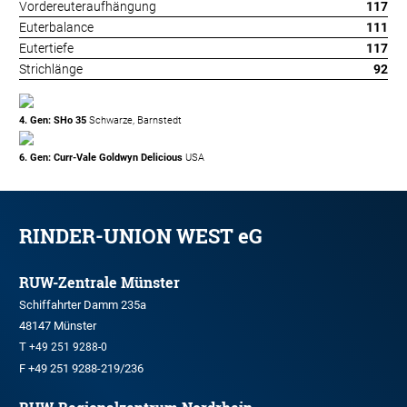
Vordereuteraufhängung
117
Euterbalance
111
Eutertiefe
117
Strichlänge
92
4. Gen: SHo 35
Schwarze, Barnstedt
6. Gen: Curr-Vale Goldwyn Delicious
USA
RINDER-UNION WEST eG
RUW-Zentrale Münster
Schiffahrter Damm 235a
48147 Münster
T
+49 251 9288-0
F +49 251 9288-219/236