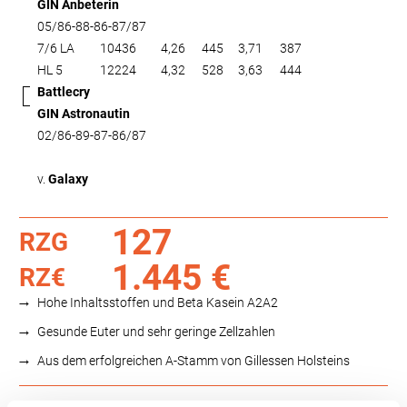
GIN Anbeterin
05/86-88-86-87/87
7/6 LA
10436
4,26
445
3,71
387
HL 5
12224
4,32
528
3,63
444
Battlecry
GIN Astronautin
02/86-89-87-86/87
v.
Galaxy
127
RZG
1.445 €
RZ€
Hohe Inhaltsstoffen und Beta Kasein A2A2
Gesunde Euter und sehr geringe Zellzahlen
Aus dem erfolgreichen A-Stamm von Gillessen Holsteins