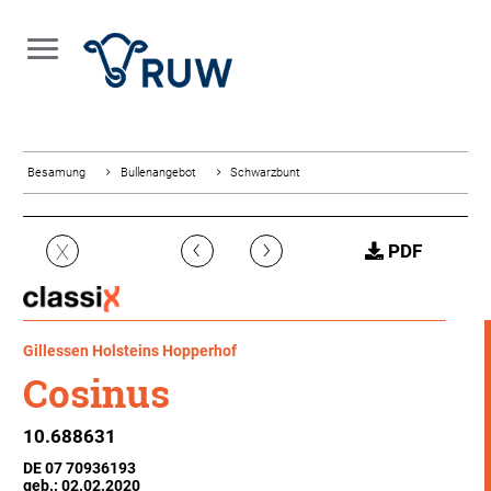
Besamung
Bullenangebot
Schwarzbunt
‹
›
X
PDF
Gillessen Holsteins Hopperhof
Cosinus
10.688631
DE 07 70936193
geb.: 02.02.2020