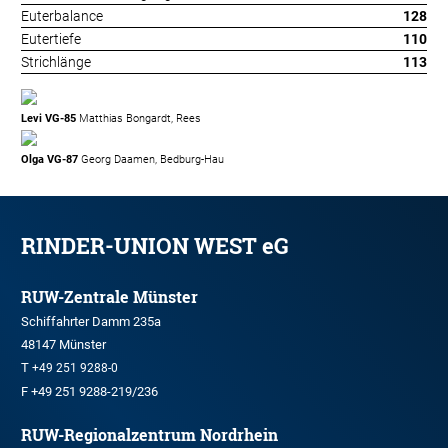
Euterbalance
128
Eutertiefe
110
Strichlänge
113
Levi VG-85
Matthias Bongardt, Rees
Olga VG-87
Georg Daamen, Bedburg-Hau
RINDER-UNION WEST eG
RUW-Zentrale Münster
Schiffahrter Damm 235a
48147 Münster
T
+49 251 9288-0
F +49 251 9288-219/236
RUW-Regionalzentrum Nordrhein