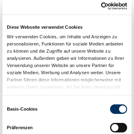
Funktionalität
88
100
112
124
RZN
115
Diese Webseite verwendet Cookies
RZS
122
RZR
88
Wir verwenden Cookies, um Inhalte und Anzeigen zu
RZKd
102
personalisieren, Funktionen für soziale Medien anbieten
RZKm
108
zu können und die Zugriffe auf unsere Website zu
RZÖko
124
analysieren. Außerdem geben wir Informationen zu Ihrer
Verwendung unserer Website an unsere Partner für
Gesundheit
soziale Medien, Werbung und Analysen weiter. Unsere
88
100
112
124
Partner führen diese Informationen möglicherweise mit
RZGesund
113
weiteren Daten zusammen, die Sie ihnen bereitgestellt
RZ
Euterfit
110
haben oder die sie im Rahmen Ihrer Nutzung der Dienste
RZ
Klaue
108
gesammelt haben. Sie geben Einwilligung zu unseren
RZ
Metabol
105
Einwilligungsauswahl
Cookies, wenn Sie unsere Webseite weiterhin nutzen.
Basis-Cookies
RZ
Repro
104
Datenschutzerklärung
|
Impressum
DD
control
106
RZ
Kälberfit
104
Präferenzen
Produktion