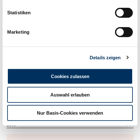
125
RZM
Statistiken
Tö./Betr.
5784/1339
Milch kg
+312
Fett %
+0.66
Marketing
Fett kg
+85
Eiweiß %
+0.14
Eiweiß kg
+26
Details zeigen
RZ
Persistenz
107
RZD
94
RZ
Robot
0
Cookies zulassen
Exterieur
111
RZE
Auswahl erlauben
Tö./Betr.
2465/490
Milchtyp
103
Körper
96
Nur Basis-Cookies verwenden
Fundament
104
Euter
114