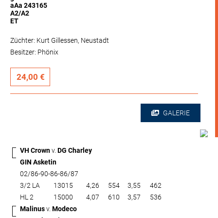
aAa 243165
A2/A2
ET
Züchter: Kurt Gillessen, Neustadt
Besitzer: Phönix
24,00 €
GALERIE
VH Crown
v.
DG Charley
GIN Asketin
02/86-90-86-86/87
3/2 LA
13015
4,26
554
3,55
462
HL 2
15000
4,07
610
3,57
536
Malinus
v.
Modeco