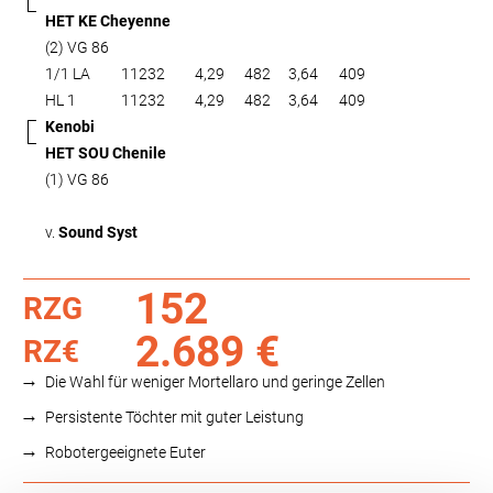
HET KE Cheyenne
(2) VG 86
1/1 LA
11232
4,29
482
3,64
409
HL 1
11232
4,29
482
3,64
409
Kenobi
HET SOU Chenile
(1) VG 86
v.
Sound Syst
152
RZG
2.689 €
RZ€
Die Wahl für weniger Mortellaro und geringe Zellen
Persistente Töchter mit guter Leistung
Robotergeeignete Euter