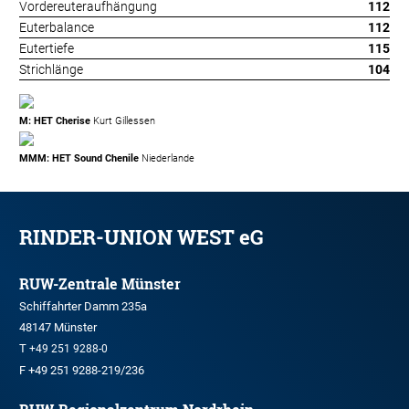
Vordereuteraufhängung
112
Euterbalance
112
Eutertiefe
115
Strichlänge
104
M: HET Cherise
Kurt Gillessen
MMM: HET Sound Chenile
Niederlande
RINDER-UNION WEST eG
RUW-Zentrale Münster
Schiffahrter Damm 235a
48147 Münster
T
+49 251 9288-0
F +49 251 9288-219/236