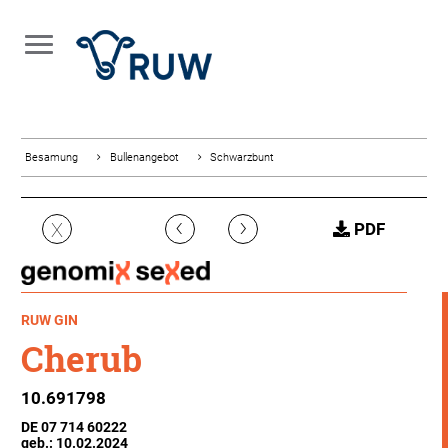
Besamung
Bullenangebot
Schwarzbunt
‹
›
X
PDF
RUW GIN
Cherub
10.691798
DE 07 714 60222
geb.: 10.02.2024