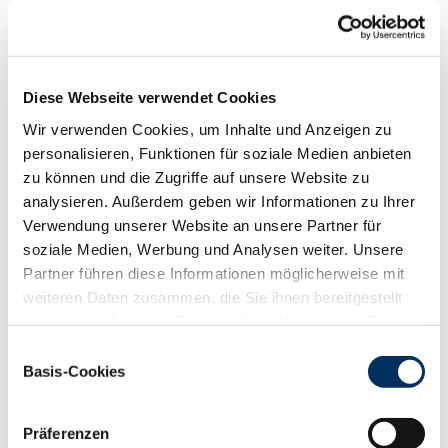
Funktionalität
88
100
112
124
RZN
130
Diese Webseite verwendet Cookies
RZS
122
Wir verwenden Cookies, um Inhalte und Anzeigen zu
RZR
106
personalisieren, Funktionen für soziale Medien anbieten
RZKd
96
zu können und die Zugriffe auf unsere Website zu
RZKm
109
analysieren. Außerdem geben wir Informationen zu Ihrer
RZÖko
148
Verwendung unserer Website an unsere Partner für
Gesundheit
soziale Medien, Werbung und Analysen weiter. Unsere
88
100
112
124
Partner führen diese Informationen möglicherweise mit
RZGesund
126
weiteren Daten zusammen, die Sie ihnen bereitgestellt
RZ
Euterfit
114
haben oder die sie im Rahmen Ihrer Nutzung der Dienste
RZ
Klaue
120
gesammelt haben. Sie geben Einwilligung zu unseren
Einwilligungsauswahl
RZ
Metabol
110
Cookies, wenn Sie unsere Webseite weiterhin nutzen.
Basis-Cookies
RZ
Repro
108
Datenschutzerklärung
|
Impressum
DD
control
125
RZ
Kälberfit
102
Präferenzen