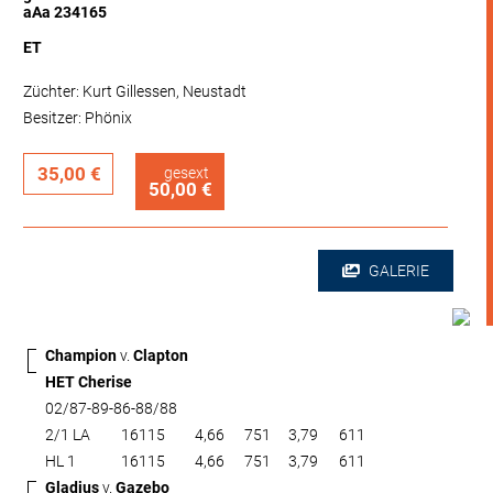
aAa 234165
ET
Züchter: Kurt Gillessen, Neustadt
Besitzer: Phönix
35,00 €
gesext
50,00 €
GALERIE
Champion
v.
Clapton
HET Cherise
02/87-89-86-88/88
2/1 LA
16115
4,66
751
3,79
611
HL 1
16115
4,66
751
3,79
611
Gladius
v.
Gazebo