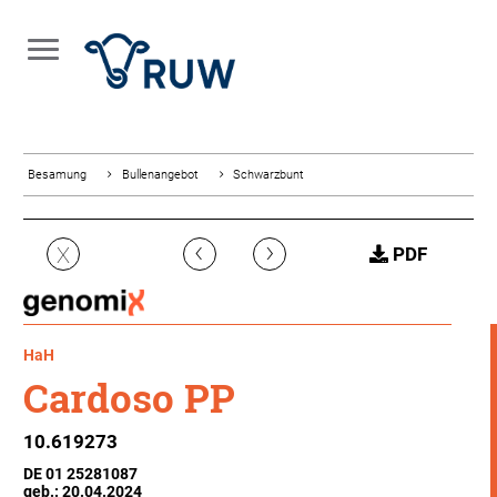
Besamung
Bullenangebot
Schwarzbunt
‹
›
X
PDF
HaH
Cardoso PP
10.619273
DE 01 25281087
geb.: 20.04.2024