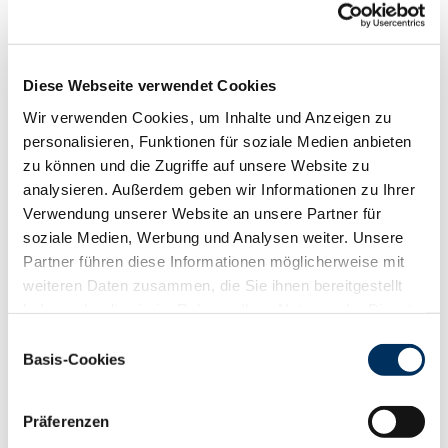
Funktionalität
88
100
112
124
RZN
125
RZS
109
Diese Webseite verwendet Cookies
RZR
108
Wir verwenden Cookies, um Inhalte und Anzeigen zu
RZKd
100
personalisieren, Funktionen für soziale Medien anbieten
RZKm
117
zu können und die Zugriffe auf unsere Website zu
RZÖko
140
analysieren. Außerdem geben wir Informationen zu Ihrer
Gesundheit
Verwendung unserer Website an unsere Partner für
soziale Medien, Werbung und Analysen weiter. Unsere
88
100
112
124
RZGesund
116
Partner führen diese Informationen möglicherweise mit
RZ
Euterfit
112
weiteren Daten zusammen, die Sie ihnen bereitgestellt
RZ
Klaue
108
haben oder die sie im Rahmen Ihrer Nutzung der Dienste
RZ
Metabol
101
gesammelt haben. Sie geben Einwilligung zu unseren
Einwilligungsauswahl
Cookies, wenn Sie unsere Webseite weiterhin nutzen.
RZ
Repro
110
Basis-Cookies
Datenschutzerklärung
|
Impressum
DD
control
104
RZ
Kälberfit
113
Präferenzen
Produktion