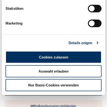
140
RZM
Statistiken
Milch kg
+1993
Fett %
+0.22
Marketing
Fett kg
+107
Eiweiß %
-0.09
Eiweiß kg
+57
RZ
Persistenz
114
Details zeigen
RZD
96
RZ
Robot
108
Cookies zulassen
Exterieur
111
RZE
Auswahl erlauben
Milchtyp
109
Körper
101
Nur Basis-Cookies verwenden
Fundament
115
Euter
102
Balkendiagramm einblenden