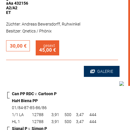
aAa 432156
A2/A2
ET
Züchter: Andreas Bewersdorff, Ruhwinkel
Besitzer: Qnetics / Phönix
30,00 €
gesext
45,00 €
GALERIE
Can PP RDC
v.
Cartoon P
HaH Biena PP
01/84-87-85-86/86
1/1 LA
12788
3,91
500
3,47
444
HL 1
12788
3,91
500
3,47
444
Signal P
v.
Simon P