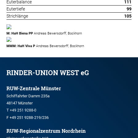
Euterbalance
111
Eutertiefe
99
Strichlänge
105
M: HaH Biena PP
Andreas Bewersdorff, Bockhorn
MMM: HaH Viva P
Andreas Bewersdorff, Bockhorn
RINDER-UNION WEST eG
RUW-Zentrale Münster
Schiffahrter Damm 235a
48147 Münster
T
+49 251 9288-0
F +49 251 9288-219/236
RUW-Regionalzentrum Nordrhein