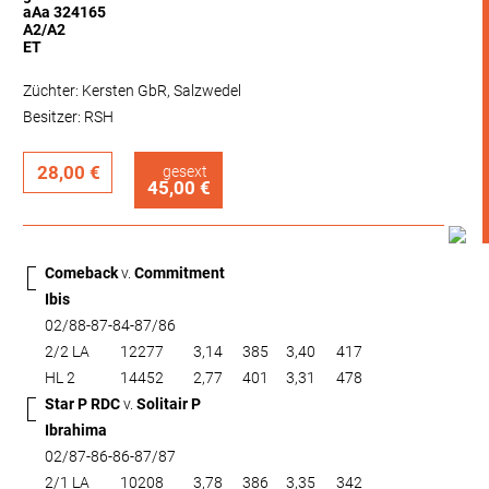
aAa 324165
A2/A2
ET
Züchter: Kersten GbR, Salzwedel
Besitzer: RSH
28,00 €
gesext
45,00 €
Comeback
v.
Commitment
Ibis
02/88-87-84-87/86
2/2 LA
12277
3,14
385
3,40
417
HL 2
14452
2,77
401
3,31
478
Star P RDC
v.
Solitair P
Ibrahima
02/87-86-86-87/87
2/1 LA
10208
3,78
386
3,35
342