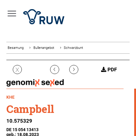
Besamung
Bullenangebot
Schwarzbunt
‹
›
X
PDF
KHE
Campbell
10.575329
DE 15 054 13413
geb.: 18.08.2023