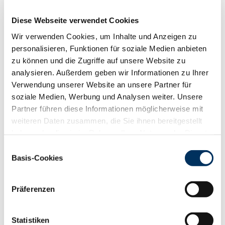
RZN
123
RZS
105
Diese Webseite verwendet Cookies
RZR
110
Wir verwenden Cookies, um Inhalte und Anzeigen zu
RZKd
112
personalisieren, Funktionen für soziale Medien anbieten
RZKm
113
zu können und die Zugriffe auf unsere Website zu
RZÖko
137
analysieren. Außerdem geben wir Informationen zu Ihrer
Gesundheit
Verwendung unserer Website an unsere Partner für
88
100
112
124
soziale Medien, Werbung und Analysen weiter. Unsere
RZGesund
116
Partner führen diese Informationen möglicherweise mit
RZ
Euterfit
103
weiteren Daten zusammen, die Sie ihnen bereitgestellt
RZ
Klaue
115
haben oder die sie im Rahmen Ihrer Nutzung der Dienste
RZ
Metabol
107
gesammelt haben. Sie geben Einwilligung zu unseren
Einwilligungsauswahl
RZ
Repro
112
Cookies, wenn Sie unsere Webseite weiterhin nutzen.
Basis-Cookies
DD
control
111
Datenschutzerklärung
|
Impressum
RZ
Kälberfit
94
Präferenzen
Produktion
140
RZM
Statistiken