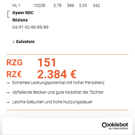
HL 1
10208
3,78
386
3,35
342
Gywer RDC
Ibiziana
04/91-92-86-89/89
v.
Salvatore
151
RZG
2.384 €
RZ€
Extremes Leistungspotential mit hoher Persistenz
Abfallende Becken und gute Mobilität der Töchter
Leichte Geburten und hohe Nutzungsdauer
Funktionalität
88
100
112
124