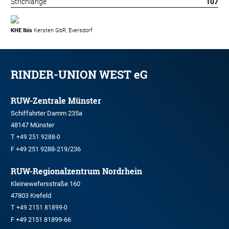
Strichlänge
107
KHE Ibis
Kersten GbR, Eversdorf
RINDER-UNION WEST eG
RUW-Zentrale Münster
Schiffahrter Damm 235a
48147 Münster
T
+49 251 9288-0
F +49 251 9288-219/236
RUW-Regionalzentrum Nordrhein
Kleinewefersstraße 160
47803 Krefeld
T
+49 2151 81899-0
F +49 2151 81899-66