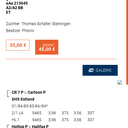
aAa 213645
A2/A2 BB
ET
Züchter: Thomas Schäfer, Steiningen
Besitzer: Phönix
35,00 €
gesext
45,00 €
GALERIE
CR 7 P
v.
Cartoon P
SHS Estland
01/84-83-83-84/84*
2/1 LA
9465
3,96
375
3,56
337
HL 1
9465
3,96
375
3,56
337
Hottop P
v.
Halifax P