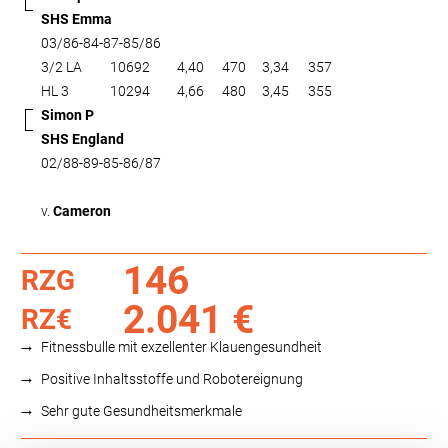
SHS Emma
03/86-84-87-85/86
3/2 LA
10692
4,40
470
3,34
357
HL 3
10294
4,66
480
3,45
355
Simon P
SHS England
02/88-89-85-86/87
v.
Cameron
146
RZG
2.041 €
RZ€
Fitnessbulle mit exzellenter Klauengesundheit
Positive Inhaltsstoffe und Robotereignung
Sehr gute Gesundheitsmerkmale