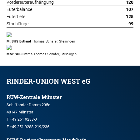
Vordereuteraufhängung
120
Euterbalance
107
Eutertiefe
125
Strichlänge
99
M: SHS Estland
Thomas Schäfer, Steiningen
MM: SHS Emma
Thomas Schäfer, Steiningen
RINDER-UNION WEST eG
RUW-Zentrale Münster
Schiffahrter Damm 235a
48147 Münster
T
+49 251 9288-0
F +49 251 9288-219/236