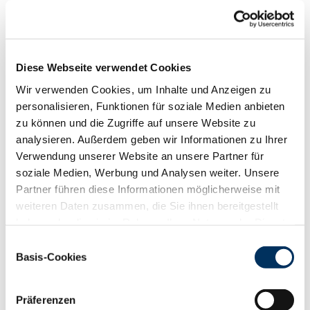
Funktionalität
88
100
112
124
RZN
132
Diese Webseite verwendet Cookies
RZS
116
Wir verwenden Cookies, um Inhalte und Anzeigen zu
RZR
113
personalisieren, Funktionen für soziale Medien anbieten
RZKd
107
zu können und die Zugriffe auf unsere Website zu
RZKm
107
analysieren. Außerdem geben wir Informationen zu Ihrer
RZÖko
143
Verwendung unserer Website an unsere Partner für
Gesundheit
soziale Medien, Werbung und Analysen weiter. Unsere
88
100
112
124
Partner führen diese Informationen möglicherweise mit
RZGesund
129
weiteren Daten zusammen, die Sie ihnen bereitgestellt
RZ
Euterfit
118
haben oder die sie im Rahmen Ihrer Nutzung der Dienste
RZ
Klaue
123
gesammelt haben. Sie geben Einwilligung zu unseren
Einwilligungsauswahl
RZ
Metabol
112
Cookies, wenn Sie unsere Webseite weiterhin nutzen.
Basis-Cookies
RZ
Repro
105
Datenschutzerklärung
|
Impressum
DD
control
125
RZ
Kälberfit
104
Präferenzen