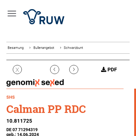
Besamung
Bullenangebot
Schwarzbunt
‹
›
X
PDF
SHS
Calman PP RDC
10.811725
DE 07 71294319
geb.: 14.06.2024