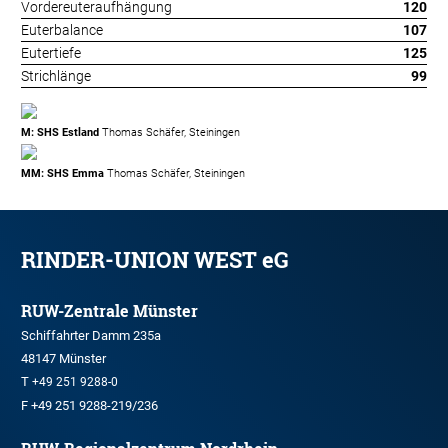
Vordereuteraufhängung
120
Euterbalance
107
Eutertiefe
125
Strichlänge
99
M: SHS Estland
Thomas Schäfer, Steiningen
MM: SHS Emma
Thomas Schäfer, Steiningen
RINDER-UNION WEST eG
RUW-Zentrale Münster
Schiffahrter Damm 235a
48147 Münster
T
+49 251 9288-0
F +49 251 9288-219/236