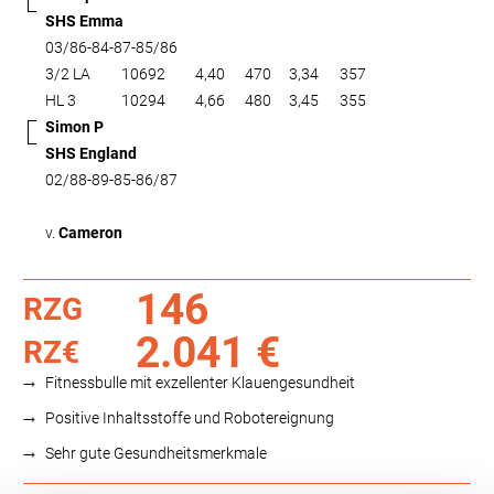
SHS Emma
03/86-84-87-85/86
3/2 LA
10692
4,40
470
3,34
357
HL 3
10294
4,66
480
3,45
355
Simon P
SHS England
02/88-89-85-86/87
v.
Cameron
146
RZG
2.041 €
RZ€
Fitnessbulle mit exzellenter Klauengesundheit
Positive Inhaltsstoffe und Robotereignung
Sehr gute Gesundheitsmerkmale