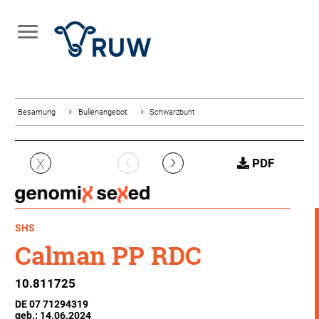
Besamung
Bullenangebot
Schwarzbunt
‹
›
X
PDF
SHS
Calman PP RDC
10.811725
DE 07 71294319
geb.: 14.06.2024