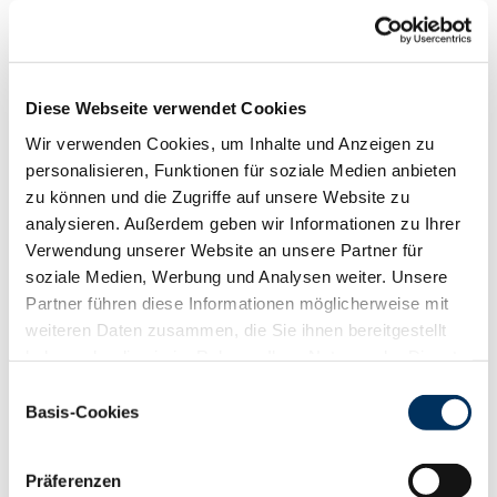
Funktionalität
88
100
112
124
RZN
132
Diese Webseite verwendet Cookies
RZS
116
Wir verwenden Cookies, um Inhalte und Anzeigen zu
RZR
113
personalisieren, Funktionen für soziale Medien anbieten
RZKd
107
zu können und die Zugriffe auf unsere Website zu
RZKm
107
analysieren. Außerdem geben wir Informationen zu Ihrer
RZÖko
143
Verwendung unserer Website an unsere Partner für
Gesundheit
soziale Medien, Werbung und Analysen weiter. Unsere
88
100
112
124
Partner führen diese Informationen möglicherweise mit
RZGesund
129
weiteren Daten zusammen, die Sie ihnen bereitgestellt
RZ
Euterfit
118
haben oder die sie im Rahmen Ihrer Nutzung der Dienste
RZ
Klaue
123
gesammelt haben. Sie geben Einwilligung zu unseren
Einwilligungsauswahl
RZ
Metabol
112
Cookies, wenn Sie unsere Webseite weiterhin nutzen.
Basis-Cookies
RZ
Repro
105
Datenschutzerklärung
|
Impressum
DD
control
125
RZ
Kälberfit
104
Präferenzen