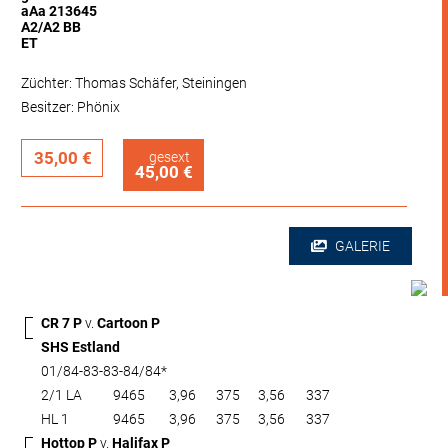
aAa 213645
A2/A2 BB
ET
Züchter: Thomas Schäfer, Steiningen
Besitzer: Phönix
35,00 €
gesext
45,00 €
GALERIE
CR 7 P
v.
Cartoon P
SHS Estland
01/84-83-83-84/84*
2/1 LA
9465
3,96
375
3,56
337
HL 1
9465
3,96
375
3,56
337
Hottop P
v.
Halifax P