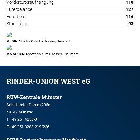
Vordereuteraufhängung
118
Euterbalance
127
Eutertiefe
116
Strichlänge
93
M: GIN Altistin P
Kurt Gillessen, Neustadt
MMM.: GIN Anbeterin
Kurt Gillessen, Neustadt
RINDER-UNION WEST eG
RUW-Zentrale Münster
Schiffahrter Damm 235a
48147 Münster
T
+49 251 9288-0
F +49 251 9288-219/236