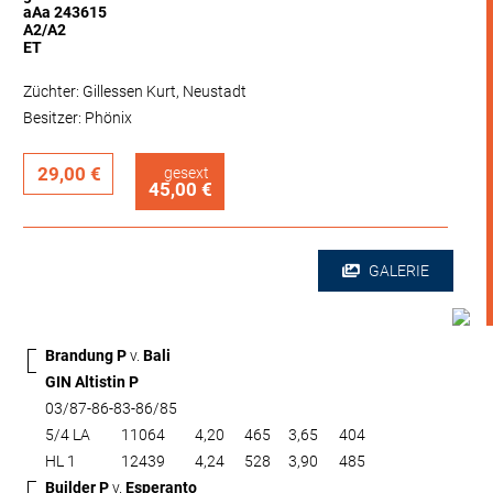
aAa 243615
A2/A2
ET
Züchter: Gillessen Kurt, Neustadt
Besitzer: Phönix
29,00 €
gesext
45,00 €
GALERIE
Brandung P
v.
Bali
GIN Altistin P
03/87-86-83-86/85
5/4 LA
11064
4,20
465
3,65
404
HL 1
12439
4,24
528
3,90
485
Builder P
v.
Esperanto