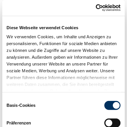
Funktionalität
88
100
112
124
RZN
117
Diese Webseite verwendet Cookies
RZS
111
Wir verwenden Cookies, um Inhalte und Anzeigen zu
RZR
105
personalisieren, Funktionen für soziale Medien anbieten
RZKd
102
zu können und die Zugriffe auf unsere Website zu
RZKm
106
analysieren. Außerdem geben wir Informationen zu Ihrer
RZÖko
126
Verwendung unserer Website an unsere Partner für
Gesundheit
soziale Medien, Werbung und Analysen weiter. Unsere
88
100
112
124
Partner führen diese Informationen möglicherweise mit
RZGesund
116
weiteren Daten zusammen, die Sie ihnen bereitgestellt
RZ
Euterfit
104
haben oder die sie im Rahmen Ihrer Nutzung der Dienste
RZ
Klaue
114
gesammelt haben. Sie geben Einwilligung zu unseren
Einwilligungsauswahl
RZ
Metabol
108
Cookies, wenn Sie unsere Webseite weiterhin nutzen.
Basis-Cookies
RZ
Repro
110
Datenschutzerklärung
|
Impressum
DD
control
113
RZ
Kälberfit
109
Präferenzen