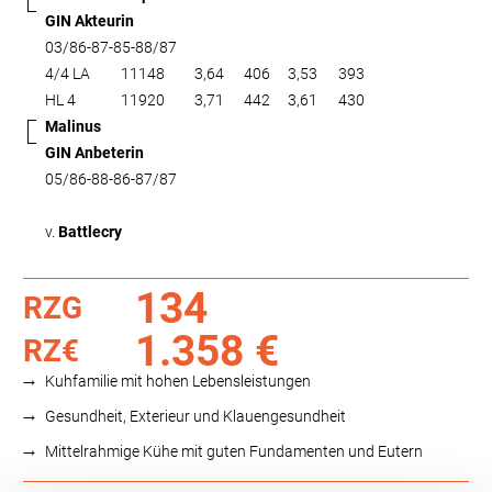
GIN Akteurin
03/86-87-85-88/87
4/4 LA
11148
3,64
406
3,53
393
HL 4
11920
3,71
442
3,61
430
Malinus
GIN Anbeterin
05/86-88-86-87/87
v.
Battlecry
134
RZG
1.358 €
RZ€
Kuhfamilie mit hohen Lebensleistungen
Gesundheit, Exterieur und Klauengesundheit
Mittelrahmige Kühe mit guten Fundamenten und Eutern