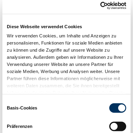
Funktionalität
88
100
112
124
RZN
121
Diese Webseite verwendet Cookies
RZS
119
RZR
109
Wir verwenden Cookies, um Inhalte und Anzeigen zu
RZKd
111
personalisieren, Funktionen für soziale Medien anbieten
RZKm
111
zu können und die Zugriffe auf unsere Website zu
RZÖko
139
analysieren. Außerdem geben wir Informationen zu Ihrer
Gesundheit
Verwendung unserer Website an unsere Partner für
soziale Medien, Werbung und Analysen weiter. Unsere
88
100
112
124
Partner führen diese Informationen möglicherweise mit
RZGesund
120
weiteren Daten zusammen, die Sie ihnen bereitgestellt
RZ
Euterfit
105
haben oder die sie im Rahmen Ihrer Nutzung der Dienste
RZ
Klaue
117
gesammelt haben. Sie geben Einwilligung zu unseren
RZ
Metabol
110
Einwilligungsauswahl
Cookies, wenn Sie unsere Webseite weiterhin nutzen.
Basis-Cookies
RZ
Repro
113
Datenschutzerklärung
|
Impressum
DD
control
119
RZ
Kälberfit
113
Präferenzen
Produktion