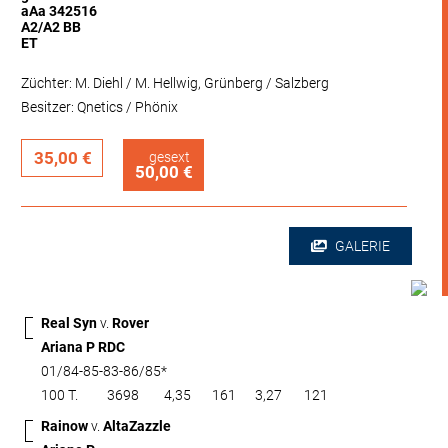
aAa 342516
A2/A2 BB
ET
Züchter: M. Diehl / M. Hellwig, Grünberg / Salzberg
Besitzer: Qnetics / Phönix
35,00 €
gesext
50,00 €
GALERIE
Real Syn
v.
Rover
Ariana P RDC
01/84-85-83-86/85*
100 T.
3698
4,35
161
3,27
121
Rainow
v.
AltaZazzle