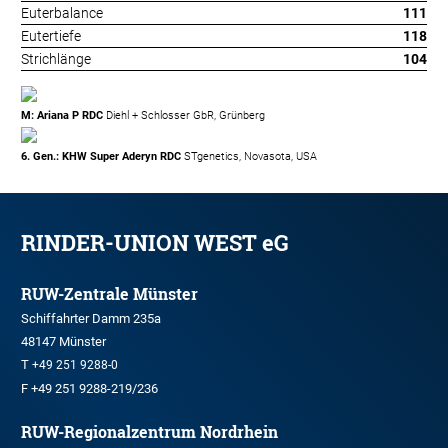
Euterbalance
111
Eutertiefe
118
Strichlänge
104
M: Ariana P RDC
Diehl + Schlosser GbR, Grünberg
6. Gen.: KHW Super Aderyn RDC
STgenetics, Novasota, USA
RINDER-UNION WEST eG
RUW-Zentrale Münster
Schiffahrter Damm 235a
48147 Münster
T
+49 251 9288-0
F +49 251 9288-219/236
RUW-Regionalzentrum Nordrhein