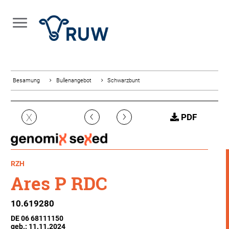
Besamung
Bullenangebot
Schwarzbunt
‹
›
X
PDF
RZH
Ares P RDC
10.619280
DE 06 68111150
geb.: 11.11.2024