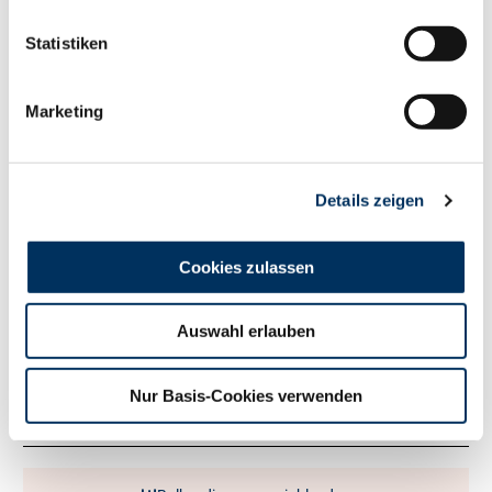
137
RZM
Statistiken
Milch kg
+1748
Fett %
+0.22
Marketing
Fett kg
+97
Eiweiß %
-0.05
Eiweiß kg
+54
Details zeigen
RZ
Persistenz
111
RZD
100
RZ
Robot
122
Cookies zulassen
Exterieur
133
RZE
Auswahl erlauben
Milchtyp
119
Körper
91
Nur Basis-Cookies verwenden
Fundament
134
Euter
121