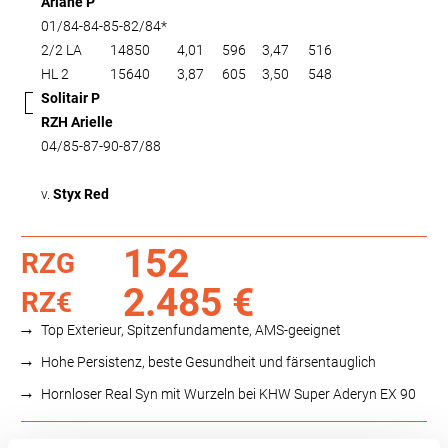
Ariane P
01/84-84-85-82/84*
2/2 LA
14850
4,01
596
3,47
516
HL 2
15640
3,87
605
3,50
548
Solitair P
RZH Arielle
04/85-87-90-87/88
v.
Styx Red
152
RZG
2.485 €
RZ€
Top Exterieur, Spitzenfundamente, AMS-geeignet
Hohe Persistenz, beste Gesundheit und färsentauglich
Hornloser Real Syn mit Wurzeln bei KHW Super Aderyn EX 90