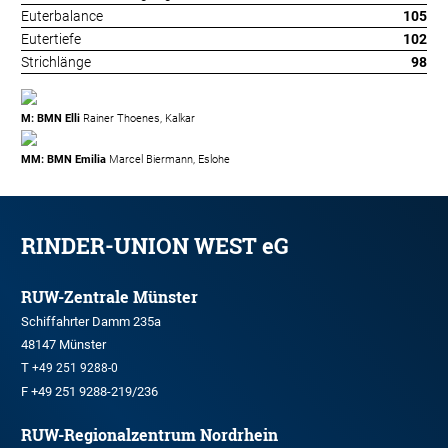
Euterbalance
105
Eutertiefe
102
Strichlänge
98
M: BMN Elli
Rainer Thoenes, Kalkar
MM: BMN Emilia
Marcel Biermann, Eslohe
RINDER-UNION WEST eG
RUW-Zentrale Münster
Schiffahrter Damm 235a
48147 Münster
T
+49 251 9288-0
F +49 251 9288-219/236
RUW-Regionalzentrum Nordrhein