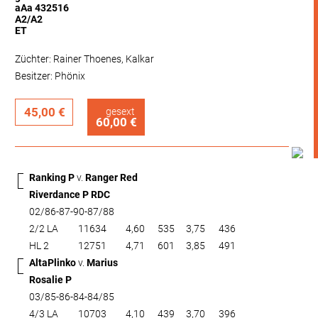
aAa 432516
A2/A2
ET
Züchter: Rainer Thoenes, Kalkar
Besitzer: Phönix
45,00 €
gesext
60,00 €
Ranking P
v.
Ranger Red
Riverdance P RDC
02/86-87-90-87/88
2/2 LA
11634
4,60
535
3,75
436
HL 2
12751
4,71
601
3,85
491
AltaPlinko
v.
Marius
Rosalie P
03/85-86-84-84/85
4/3 LA
10703
4,10
439
3,70
396