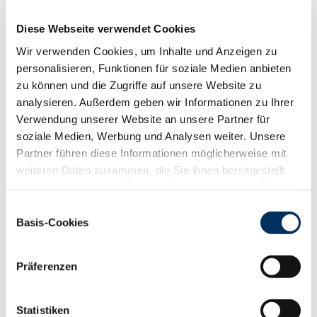
RZN
128
RZS
112
Diese Webseite verwendet Cookies
RZR
106
Wir verwenden Cookies, um Inhalte und Anzeigen zu
RZKd
107
personalisieren, Funktionen für soziale Medien anbieten
RZKm
103
zu können und die Zugriffe auf unsere Website zu
RZÖko
141
analysieren. Außerdem geben wir Informationen zu Ihrer
Gesundheit
Verwendung unserer Website an unsere Partner für
88
100
112
124
soziale Medien, Werbung und Analysen weiter. Unsere
RZGesund
116
Partner führen diese Informationen möglicherweise mit
RZ
Euterfit
101
weiteren Daten zusammen, die Sie ihnen bereitgestellt
RZ
Klaue
120
haben oder die sie im Rahmen Ihrer Nutzung der Dienste
RZ
Metabol
108
gesammelt haben. Sie geben Einwilligung zu unseren
Einwilligungsauswahl
RZ
Repro
110
Cookies, wenn Sie unsere Webseite weiterhin nutzen.
Basis-Cookies
DD
control
122
Datenschutzerklärung
|
Impressum
RZ
Kälberfit
105
Präferenzen
Produktion
138
RZM
Statistiken