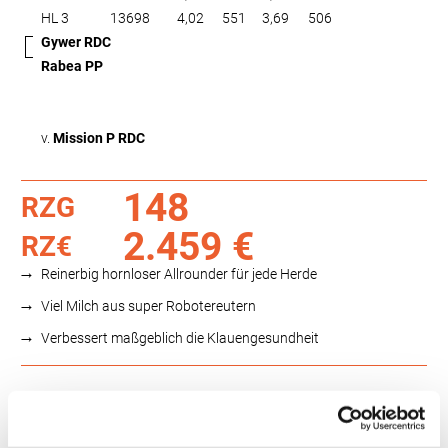
HL 3
13698
4,02
551
3,69
506
Gywer RDC
Rabea PP
v.
Mission P RDC
148
RZG
2.459 €
RZ€
Reinerbig hornloser Allrounder für jede Herde
Viel Milch aus super Robotereutern
Verbessert maßgeblich die Klauengesundheit
Funktionalität
88
100
112
124