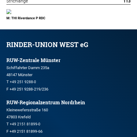
Strichlänge
113
M: THI Riverdance P RDC
RINDER-UNION WEST eG
RUW-Zentrale Münster
Schiffahrter Damm 235a
48147 Münster
T
+49 251 9288-0
F +49 251 9288-219/236
RUW-Regionalzentrum Nordrhein
Kleinewefersstraße 160
47803 Krefeld
T
+49 2151 81899-0
F +49 2151 81899-66