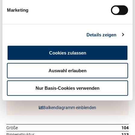
Fett kg
+75
Marketing
Eiweiß %
+0.1
Eiweiß kg
+71
RZ
Persistenz
118
RZD
81
Details zeigen
RZ
Robot
0
Exterieur
Cookies zulassen
123
RZE
Milchtyp
119
Auswahl erlauben
Körper
118
Fundament
107
Nur Basis-Cookies verwenden
Euter
113
Balkendiagramm einblenden
Größe
104
Rippenstruktur
113