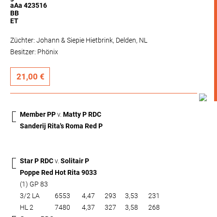
aAa 423516
BB
ET
Züchter: Johann & Siepie Hietbrink, Delden, NL
Besitzer: Phönix
21,00 €
Member PP
v.
Matty P RDC
Sanderij Rita's Roma Red P
Star P RDC
v.
Solitair P
Poppe Red Hot Rita 9033
(1) GP 83
3/2 LA
6553
4,47
293
3,53
231
HL 2
7480
4,37
327
3,58
268