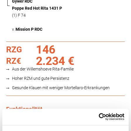
Gywer RDC
Poppe Red Hot Rita 1431 P
(1) F 74
v.
Mission P RDC
146
RZG
2.234 €
RZ€
Aus der Willemshoeve Rita-Familie
Hoher RZM und gute Persistenz
Gesunde Klauen mit weniger Mortellaro-Erkrankungen
Funktionalität
88
100
112
124
RZN
119
RZS
116