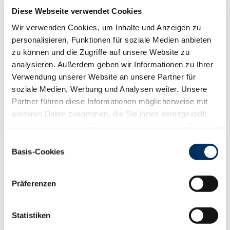
Diese Webseite verwendet Cookies
RZR
97
RZKd
106
Wir verwenden Cookies, um Inhalte und Anzeigen zu
RZKm
99
personalisieren, Funktionen für soziale Medien anbieten
RZÖko
137
zu können und die Zugriffe auf unsere Website zu
Gesundheit
analysieren. Außerdem geben wir Informationen zu Ihrer
Verwendung unserer Website an unsere Partner für
88
100
112
124
RZGesund
120
soziale Medien, Werbung und Analysen weiter. Unsere
RZ
Euterfit
106
Partner führen diese Informationen möglicherweise mit
RZ
Klaue
124
weiteren Daten zusammen, die Sie ihnen bereitgestellt
haben oder die sie im Rahmen Ihrer Nutzung der Dienste
RZ
Metabol
110
gesammelt haben. Sie geben Einwilligung zu unseren
RZ
Repro
106
Einwilligungsauswahl
Cookies, wenn Sie unsere Webseite weiterhin nutzen.
Basis-Cookies
DD
control
128
Datenschutzerklärung
|
Impressum
RZ
Kälberfit
101
Produktion
Präferenzen
139
RZM
Statistiken
Milch kg
+1701
Fett %
+0.05