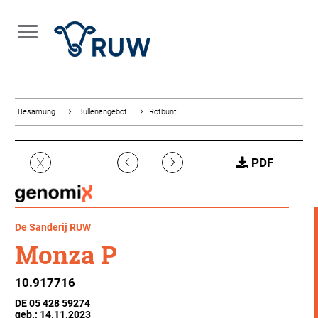
Besamung
Bullenangebot
Rotbunt
‹
›
X
PDF
De Sanderij RUW
Monza P
10.917716
DE 05 428 59274
geb.: 14.11.2023