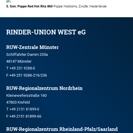
5. Gen: Poppe Red Hot Rita 860
Poppe Holsteins, Zwolle, Niederlande
RINDER-UNION WEST eG
RUW-Zentrale Münster
Schiffahrter Damm 235a
48147 Münster
T
+49 251 9288-0
F +49 251 9288-219/236
RUW-Regionalzentrum Nordrhein
Kleinewefersstraße 160
47803 Krefeld
T
+49 2151 81899-0
F +49 2151 81899-66
RUW-Regionalzentrum Rheinland-Pfalz/Saarland