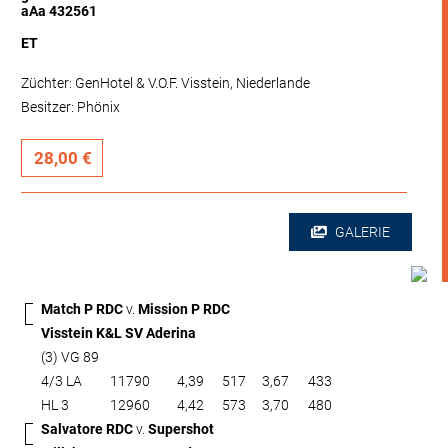
aAa 432561
ET
Züchter: GenHotel & V.O.F. Visstein, Niederlande
Besitzer: Phönix
28,00 €
GALERIE
Match P RDC
v.
Mission P RDC
Visstein K&L SV Aderina
(3) VG 89
4/3 LA
11790
4,39
517
3,67
433
HL 3
12960
4,42
573
3,70
480
Salvatore RDC
v.
Supershot