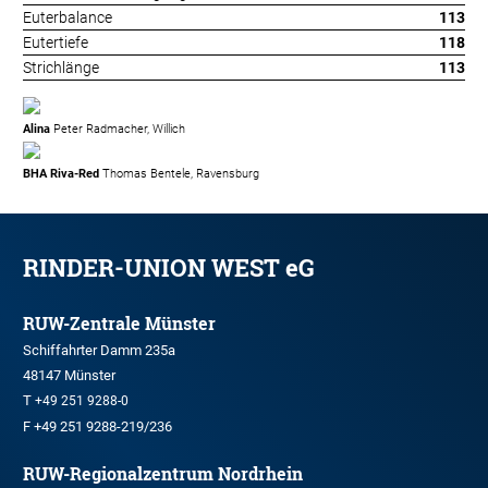
Euterbalance
113
Eutertiefe
118
Strichlänge
113
Alina
Peter Radmacher, Willich
BHA Riva-Red
Thomas Bentele, Ravensburg
RINDER-UNION WEST eG
RUW-Zentrale Münster
Schiffahrter Damm 235a
48147 Münster
T
+49 251 9288-0
F +49 251 9288-219/236
RUW-Regionalzentrum Nordrhein