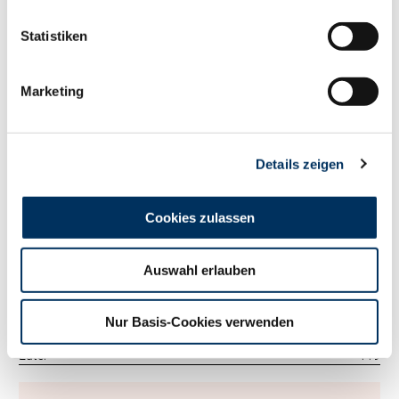
126
RZM
Statistiken
Tö./Betr.
3132/1002
Milch kg
+1220
Fett %
+0.15
Marketing
Fett kg
+66
Eiweiß %
-0.02
Eiweiß kg
+40
Details zeigen
RZ
Persistenz
114
RZD
100
RZ
Robot
0
Cookies zulassen
Exterieur
118
RZE
Auswahl erlauben
Tö./Betr.
1435/400
Milchtyp
112
Körper
94
Nur Basis-Cookies verwenden
Fundament
112
Euter
119