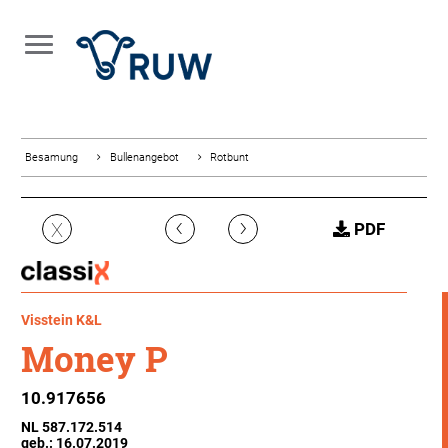
Besamung
Bullenangebot
Rotbunt
‹
›
X
PDF
Visstein K&L
Money P
10.917656
NL 587.172.514
geb.: 16.07.2019