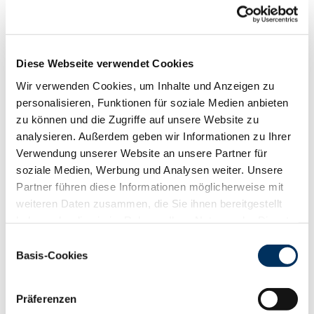
Funktionalität
88
100
112
124
RZN
119
Diese Webseite verwendet Cookies
RZS
104
RZR
112
Wir verwenden Cookies, um Inhalte und Anzeigen zu
RZKd
107
personalisieren, Funktionen für soziale Medien anbieten
RZKm
114
zu können und die Zugriffe auf unsere Website zu
RZÖko
126
analysieren. Außerdem geben wir Informationen zu Ihrer
Verwendung unserer Website an unsere Partner für
Gesundheit
soziale Medien, Werbung und Analysen weiter. Unsere
88
100
112
124
Partner führen diese Informationen möglicherweise mit
RZGesund
112
weiteren Daten zusammen, die Sie ihnen bereitgestellt
RZ
Euterfit
104
haben oder die sie im Rahmen Ihrer Nutzung der Dienste
RZ
Klaue
120
gesammelt haben. Sie geben Einwilligung zu unseren
RZ
Metabol
106
Einwilligungsauswahl
Cookies, wenn Sie unsere Webseite weiterhin nutzen.
Basis-Cookies
RZ
Repro
99
Datenschutzerklärung
|
Impressum
DD
control
123
RZ
Kälberfit
116
Präferenzen
Produktion