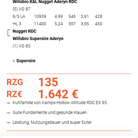
Willsbro K&L Nugget Aderyn RDC
(5) VG 87
6/5 LA
10939
4,99
546
3,91
428
HL 3
11400
5,24
597
3,95
450
Nugget RDC
Willsbro Supersire Aderyn
(1) VG 85
v.
Supersire
135
RZG
1.642 €
RZ€
Kuhfamilie von Kamps-Hollow Altitude RDC EX 95
Gute Fundamente und gesunde Klauen
Leistung, Nutzungsdauer und super Euter