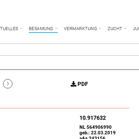
TUELLES
BESAMUNG
VERMARKTUNG
ZUCHT
JU
›
PDF
10.917632
NL 564906990
geb.: 22.03.2019
aAa 243156