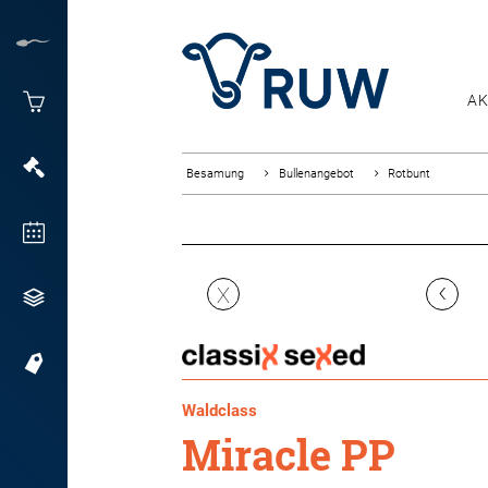
AK
Besamung
Bullenangebot
Rotbunt
‹
X
Waldclass
Miracle PP