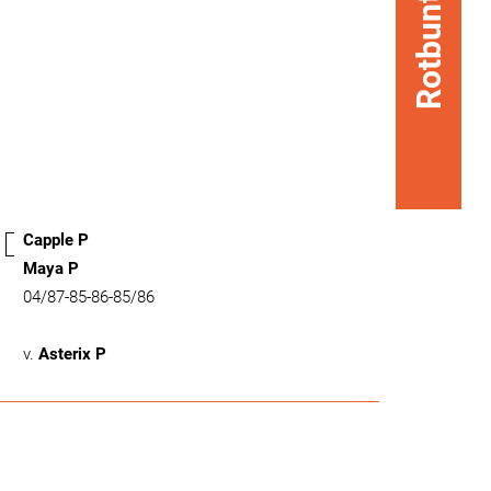
Rotbunt
Capple P
Maya P
04/87-85-86-85/86
v.
Asterix P