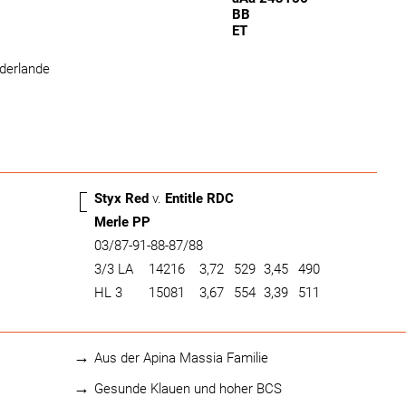
BB
ET
ederlande
Styx Red
v.
Entitle RDC
Merle PP
03/87-91-88-87/88
3/3 LA
14216
3,72
529
3,45
490
HL 3
15081
3,67
554
3,39
511
Aus der Apina Massia Familie
Gesunde Klauen und hoher BCS