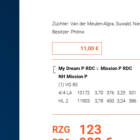
Züchter: Van der Meulen-Algra, Suwald, Ni
Besitzer: Phönix
11,00 €
My Dream P RDC
v.
Mission P RDC
NH Mission P
(1) VG 85
4/4 LA
10172
3,70
376
3,25
331
HL 2
11903
3,78
450
3,24
386
123
RZG