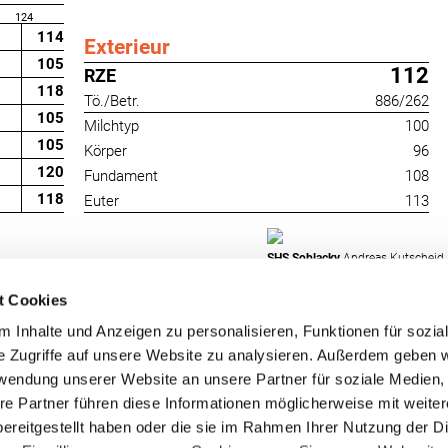
124
114
Exterieur
105
112
RZE
118
Tö./Betr.
886/262
105
Milchtyp
100
105
Körper
96
120
Fundament
108
118
Euter
113
SHS Soblacky
Andreas Kutscheid, 
t Cookies
 Inhalte und Anzeigen zu personalisieren, Funktionen für sozia
e Zugriffe auf unsere Website zu analysieren. Außerdem geben w
rwendung unserer Website an unsere Partner für soziale Medien
re Partner führen diese Informationen möglicherweise mit weite
RUW-Regionalzentrum
RUW-Regionalzentru
ereitgestellt haben oder die sie im Rahmen Ihrer Nutzung der D
Nordrhein
Rheinland-Pfalz/Saar