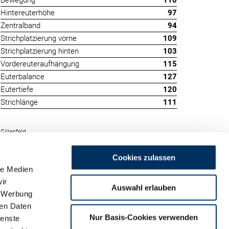
Bewegung
110
Hintereuterhöhe
97
Zentralband
94
Strichplatzierung vorne
109
Strichplatzierung hinten
103
Vordereuteraufhängung
115
Euterbalance
127
Eutertiefe
120
Strichlänge
111
Gillenfeld
Cookies zulassen
le Medien
ir
Auswahl erlauben
, Werbung
ren Daten
m
Nur Basis-Cookies verwenden
ienste
land