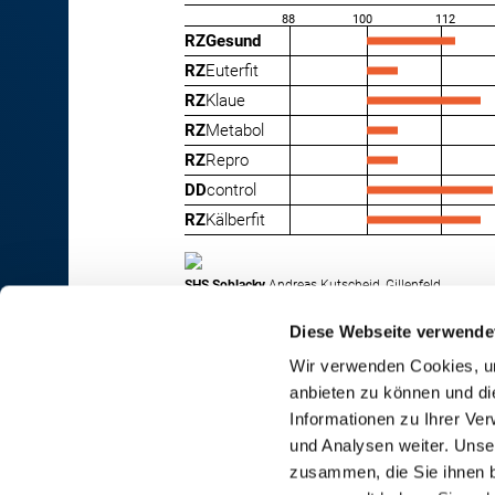
88
100
112
RZGesund
RZ
Euterfit
RZ
Klaue
RZ
Metabol
RZ
Repro
DD
control
RZ
Kälberfit
SHS Soblacky
Andreas Kutscheid, Gillenfeld
Diese Webseite verwende
Wir verwenden Cookies, um
anbieten zu können und di
RINDER-UNION WEST eG
Informationen zu Ihrer Ve
und Analysen weiter. Unse
RUW-Zentrale Münster
zusammen, die Sie ihnen b
Schiffahrter Damm 235a