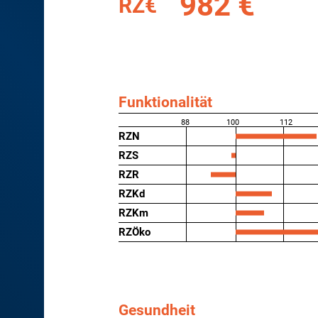
982 €
RZ€
Funktionalität
88
100
112
RZN
RZS
RZR
RZKd
RZKm
RZÖko
Gesundheit