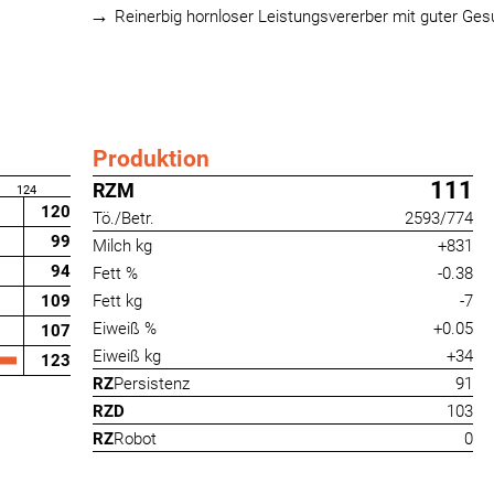
Reinerbig hornloser Leistungsvererber mit guter Ges
Produktion
111
RZM
124
120
Tö./Betr.
2593/774
99
Milch kg
+831
94
Fett %
-0.38
109
Fett kg
-7
Eiweiß %
+0.05
107
Eiweiß kg
+34
123
RZ
Persistenz
91
RZD
103
RZ
Robot
0