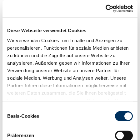
Funktionalität
88
100
112
124
RZN
133
Diese Webseite verwendet Cookies
RZS
124
Wir verwenden Cookies, um Inhalte und Anzeigen zu
RZR
106
personalisieren, Funktionen für soziale Medien anbieten
RZKd
107
zu können und die Zugriffe auf unsere Website zu
RZKm
107
analysieren. Außerdem geben wir Informationen zu Ihrer
RZÖko
147
Verwendung unserer Website an unsere Partner für
Gesundheit
soziale Medien, Werbung und Analysen weiter. Unsere
88
100
112
124
Partner führen diese Informationen möglicherweise mit
RZGesund
132
weiteren Daten zusammen, die Sie ihnen bereitgestellt
RZ
Euterfit
116
haben oder die sie im Rahmen Ihrer Nutzung der Dienste
RZ
Klaue
126
gesammelt haben. Sie geben Einwilligung zu unseren
Einwilligungsauswahl
RZ
Metabol
112
Cookies, wenn Sie unsere Webseite weiterhin nutzen.
Basis-Cookies
RZ
Repro
111
Datenschutzerklärung
|
Impressum
DD
control
136
RZ
Kälberfit
104
Präferenzen