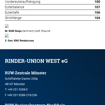
Vordereuteraufhängung
100
Euterbalance
107
Eutertiefe
106
Strichlänge
104
M: RUW Ronja
Dammertz GbR, Rheurdt
5. Gen: KNS Rendezvous
RINDER-UNION WEST eG
RUW-Zentrale Münster
Schiffahrter Damm 235a
48147 Münster
T
+49 251 9288-0
F +49 251 9288-219/236