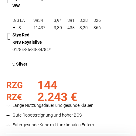
WW
3/3 LA
9934
3,94
391
3,28
326
HL 3
11437
3,80
435
3,20
366
Styx Red
KNS Royalsilve
01/84-85-83-84/84*
v.
Silver
144
RZG
2.243 €
RZ€
Lange Nutzungsdauer und gesunde Klauen
Gute Robotereignung und hoher BCS
Eutergesunde Kühe mit funktionalen Eutern