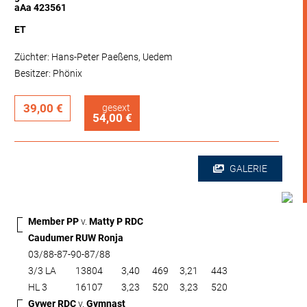
aAa 423561
ET
Züchter: Hans-Peter Paeßens, Uedem
Besitzer: Phönix
39,00 €
gesext
54,00 €
GALERIE
Member PP
v.
Matty P RDC
Caudumer RUW Ronja
03/88-87-90-87/88
3/3 LA
13804
3,40
469
3,21
443
HL 3
16107
3,23
520
3,23
520
Gywer RDC
v.
Gymnast