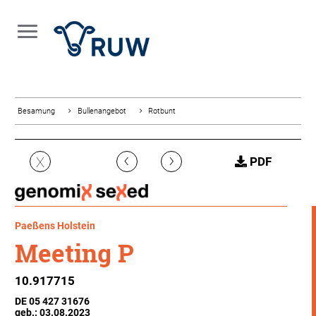
Besamung
Bullenangebot
Rotbunt
‹
›
X
PDF
Paeßens Holstein
Meeting P
10.917715
DE 05 427 31676
geb.: 03.08.2023