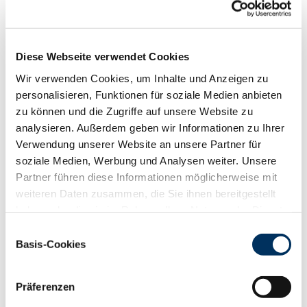
Funktionalität
88
100
112
124
RZN
124
RZS
119
Diese Webseite verwendet Cookies
RZR
97
Wir verwenden Cookies, um Inhalte und Anzeigen zu
RZKd
103
personalisieren, Funktionen für soziale Medien anbieten
RZKm
100
zu können und die Zugriffe auf unsere Website zu
RZÖko
141
analysieren. Außerdem geben wir Informationen zu Ihrer
Gesundheit
Verwendung unserer Website an unsere Partner für
soziale Medien, Werbung und Analysen weiter. Unsere
88
100
112
124
RZGesund
127
Partner führen diese Informationen möglicherweise mit
RZ
Euterfit
115
weiteren Daten zusammen, die Sie ihnen bereitgestellt
RZ
Klaue
126
haben oder die sie im Rahmen Ihrer Nutzung der Dienste
RZ
Metabol
107
gesammelt haben. Sie geben Einwilligung zu unseren
Einwilligungsauswahl
RZ
Repro
106
Cookies, wenn Sie unsere Webseite weiterhin nutzen.
Basis-Cookies
DD
control
129
Datenschutzerklärung
|
Impressum
RZ
Kälberfit
91
Präferenzen
Produktion