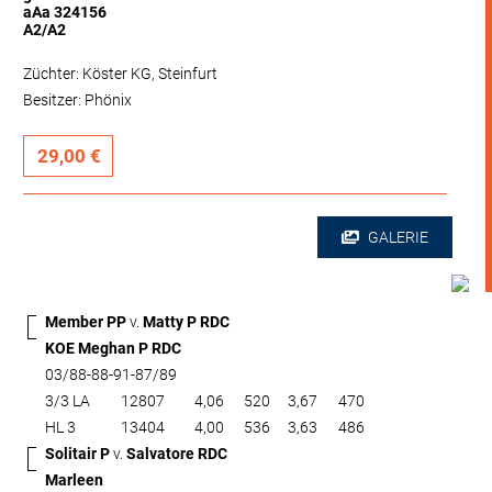
aAa 324156
A2/A2
Züchter: Köster KG, Steinfurt
Besitzer: Phönix
29,00 €
GALERIE
Member PP
v.
Matty P RDC
KOE Meghan P RDC
03/88-88-91-87/89
3/3 LA
12807
4,06
520
3,67
470
HL 3
13404
4,00
536
3,63
486
Solitair P
v.
Salvatore RDC
Marleen