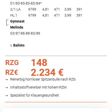
01/83-85-85-83/84*
2/1 LA
9799
4,81
471
3,99
391
HL 1
9799
4,81
471
3,99
391
Gymnast
Melinda
03/87-86-88-83/86
v.
Balisto
148
RZG
2.234 €
RZ€
Reinerbig hornloser Spitzenbulle nach RZG
Inhaltsstoffvererber mit hohem RZM
Spezialist für Klauengesundheit