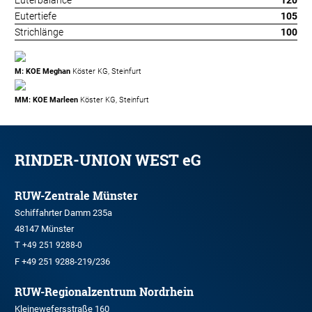
Euterbalance
120
Eutertiefe
105
Strichlänge
100
M: KOE Meghan
Köster KG, Steinfurt
MM: KOE Marleen
Köster KG, Steinfurt
RINDER-UNION WEST eG
RUW-Zentrale Münster
Schiffahrter Damm 235a
48147 Münster
T
+49 251 9288-0
F +49 251 9288-219/236
RUW-Regionalzentrum Nordrhein
Kleinewefersstraße 160