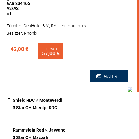
aAa 234165
A2/A2
ET
Züchter: GenHotel B.V., RA Lierderholthuis
Besitzer: Phönix
42,00 €
gesext
57,00 €
GALERIE
Shield RDC
v.
Monteverdi
3 Star OH Mientje RDC
Rammstein Red
v.
Jayvano
3 Star OH Mazzali