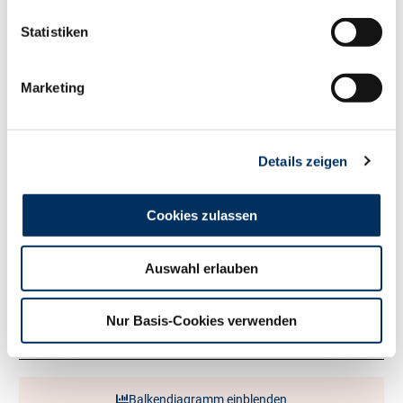
150
RZM
Statistiken
Milch kg
+930
Fett %
+0.83
Marketing
Fett kg
+126
Eiweiß %
+0.4
Eiweiß kg
+74
RZ
Persistenz
97
Details zeigen
RZD
108
RZ
Robot
115
Cookies zulassen
Exterieur
120
RZE
Auswahl erlauben
Milchtyp
131
Körper
104
Nur Basis-Cookies verwenden
Fundament
108
Euter
110
Balkendiagramm einblenden