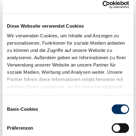
Funktionalität
88
100
112
124
RZN
130
RZS
108
Diese Webseite verwendet Cookies
RZR
117
Wir verwenden Cookies, um Inhalte und Anzeigen zu
RZKd
99
personalisieren, Funktionen für soziale Medien anbieten
RZKm
116
zu können und die Zugriffe auf unsere Website zu
RZÖko
145
analysieren. Außerdem geben wir Informationen zu Ihrer
Gesundheit
Verwendung unserer Website an unsere Partner für
soziale Medien, Werbung und Analysen weiter. Unsere
88
100
112
124
RZGesund
116
Partner führen diese Informationen möglicherweise mit
RZ
Euterfit
99
weiteren Daten zusammen, die Sie ihnen bereitgestellt
RZ
Klaue
118
haben oder die sie im Rahmen Ihrer Nutzung der Dienste
RZ
Metabol
112
gesammelt haben. Sie geben Einwilligung zu unseren
Einwilligungsauswahl
Cookies, wenn Sie unsere Webseite weiterhin nutzen.
RZ
Repro
111
Basis-Cookies
Datenschutzerklärung
|
Impressum
DD
control
119
RZ
Kälberfit
115
Präferenzen
Produktion