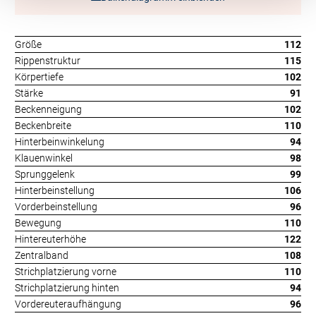
Größe
112
Rippenstruktur
115
Körpertiefe
102
Stärke
91
Beckenneigung
102
Beckenbreite
110
Hinterbeinwinkelung
94
Klauenwinkel
98
Sprunggelenk
99
Hinterbeinstellung
106
Vorderbeinstellung
96
Bewegung
110
Hintereuterhöhe
122
Zentralband
108
Strichplatzierung vorne
110
Strichplatzierung hinten
94
Vordereuteraufhängung
96