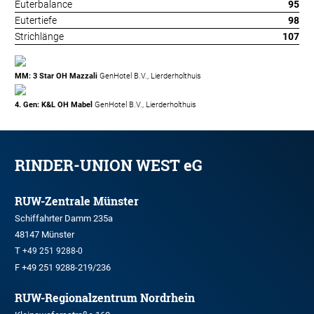
Euterbalance
95
Eutertiefe
98
Strichlänge
107
MM: 3 Star OH Mazzali
GenHotel B.V., Lierderholthuis
4. Gen: K&L OH Mabel
GenHotel B.V., Lierderholthuis
RINDER-UNION WEST eG
RUW-Zentrale Münster
Schiffahrter Damm 235a
48147 Münster
T
+49 251 9288-0
F +49 251 9288-219/236
RUW-Regionalzentrum Nordrhein