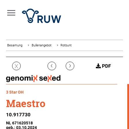
Besamung
Bullenangebot
Rotbunt
‹
›
X
PDF
3 Star OH
Maestro
10.917730
NL 671620518
geb.: 03.10.2024