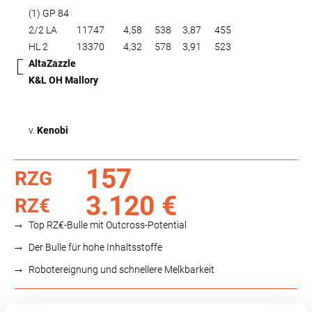
(1) GP 84
2/2 LA
11747
4,58
538
3,87
455
HL 2
13370
4,32
578
3,91
523
AltaZazzle
K&L OH Mallory
v.
Kenobi
157
RZG
3.120 €
RZ€
Top RZ€-Bulle mit Outcross-Potential
Der Bulle für hohe Inhaltsstoffe
Robotereignung und schnellere Melkbarkeit