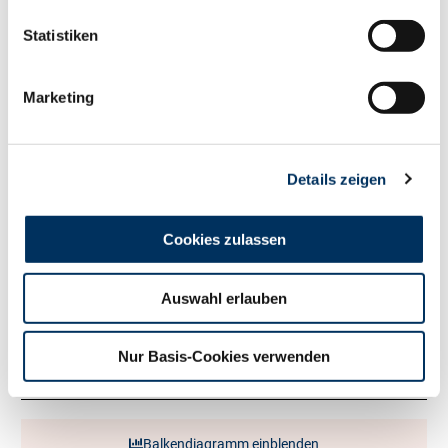
150
RZM
Statistiken
Milch kg
+930
Fett %
+0.83
Marketing
Fett kg
+126
Eiweiß %
+0.4
Eiweiß kg
+74
RZ
Persistenz
97
Details zeigen
RZD
108
RZ
Robot
115
Cookies zulassen
Exterieur
120
RZE
Auswahl erlauben
Milchtyp
131
Körper
104
Nur Basis-Cookies verwenden
Fundament
108
Euter
110
Balkendiagramm einblenden