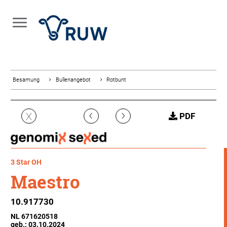
Besamung
Bullenangebot
Rotbunt
‹
›
X
PDF
3 Star OH
Maestro
10.917730
NL 671620518
geb.: 03.10.2024