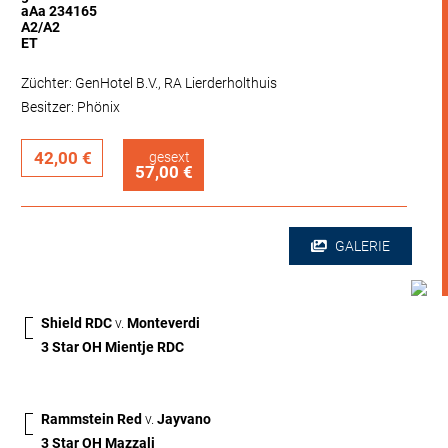
aAa 234165
A2/A2
ET
Züchter: GenHotel B.V., RA Lierderholthuis
Besitzer: Phönix
42,00 €
gesext
57,00 €
GALERIE
Shield RDC
v.
Monteverdi
3 Star OH Mientje RDC
Rammstein Red
v.
Jayvano
3 Star OH Mazzali