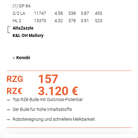
(1) GP 84
2/2 LA
11747
4,58
538
3,87
455
HL 2
13370
4,32
578
3,91
523
AltaZazzle
K&L OH Mallory
v.
Kenobi
157
RZG
3.120 €
RZ€
Top RZ€-Bulle mit Outcross-Potential
Der Bulle für hohe Inhaltsstoffe
Robotereignung und schnellere Melkbarkeit