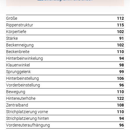
Größe
112
Rippenstruktur
115
Körpertiefe
102
Stärke
91
Beckenneigung
102
Beckenbreite
110
Hinterbeinwinkelung
94
Klauenwinkel
98
Sprunggelenk
99
Hinterbeinstellung
106
Vorderbeinstellung
96
Bewegung
110
Hintereuterhöhe
122
Zentralband
108
Strichplatzierung vorne
110
Strichplatzierung hinten
94
Vordereuteraufhängung
96