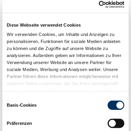
Funktionalität
88
100
112
124
RZN
130
RZS
108
Diese Webseite verwendet Cookies
RZR
117
Wir verwenden Cookies, um Inhalte und Anzeigen zu
RZKd
99
personalisieren, Funktionen für soziale Medien anbieten
RZKm
116
zu können und die Zugriffe auf unsere Website zu
RZÖko
145
analysieren. Außerdem geben wir Informationen zu Ihrer
Gesundheit
Verwendung unserer Website an unsere Partner für
soziale Medien, Werbung und Analysen weiter. Unsere
88
100
112
124
RZGesund
116
Partner führen diese Informationen möglicherweise mit
RZ
Euterfit
99
weiteren Daten zusammen, die Sie ihnen bereitgestellt
RZ
Klaue
118
haben oder die sie im Rahmen Ihrer Nutzung der Dienste
RZ
Metabol
112
gesammelt haben. Sie geben Einwilligung zu unseren
Einwilligungsauswahl
Cookies, wenn Sie unsere Webseite weiterhin nutzen.
RZ
Repro
111
Basis-Cookies
Datenschutzerklärung
|
Impressum
DD
control
119
RZ
Kälberfit
115
Präferenzen
Produktion