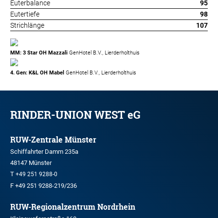
Euterbalance
95
Eutertiefe
98
Strichlänge
107
MM: 3 Star OH Mazzali
GenHotel B.V., Lierderholthuis
4. Gen: K&L OH Mabel
GenHotel B.V., Lierderholthuis
RINDER-UNION WEST eG
RUW-Zentrale Münster
Schiffahrter Damm 235a
48147 Münster
T
+49 251 9288-0
F +49 251 9288-219/236
RUW-Regionalzentrum Nordrhein