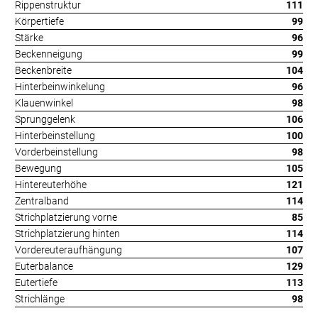
Rippenstruktur
111
Körpertiefe
99
Stärke
96
Beckenneigung
99
Beckenbreite
104
Hinterbeinwinkelung
96
Klauenwinkel
98
Sprunggelenk
106
Hinterbeinstellung
100
Vorderbeinstellung
98
Bewegung
105
Hintereuterhöhe
121
Zentralband
114
Strichplatzierung vorne
85
Strichplatzierung hinten
114
Vordereuteraufhängung
107
Euterbalance
129
Eutertiefe
113
Strichlänge
98