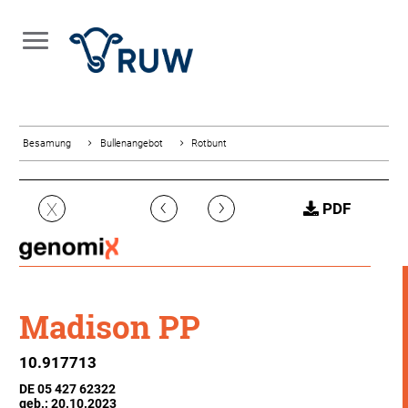
Besamung
Bullenangebot
Rotbunt
‹
›
X
PDF
Madison PP
10.917713
DE 05 427 62322
geb.: 20.10.2023