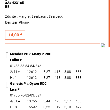
aAa 423165
BB
Züchter: Margret Beerbaum, Saerbeck
Besitzer: Phönix
14,00 €
Member PP
v.
Matty P RDC
Lolita P
01/83-83-84-84/84*
2/1 LA
12612
3,27
413
3,08
388
HL 1
12612
3,27
413
3,08
388
Genesis P
v.
Gywer RDC
Lisa P
01/85-76-82-83/82*
4/3 LA
13765
3,44
473
3,17
436
HL 3
15592
3,33
519
3,19
497