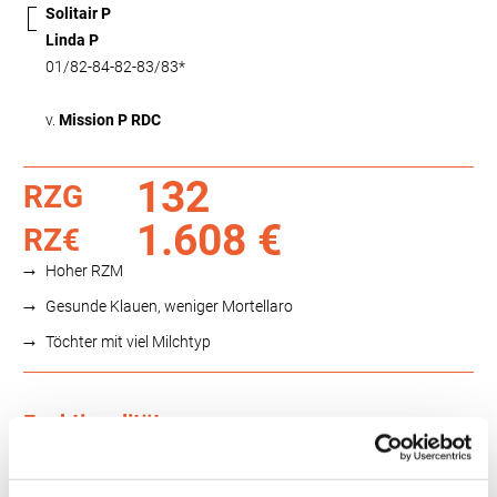
Solitair P
Linda P
01/82-84-82-83/83*
v.
Mission P RDC
132
RZG
1.608 €
RZ€
Hoher RZM
Gesunde Klauen, weniger Mortellaro
Töchter mit viel Milchtyp
Funktionalität
88
100
112
124
RZN
112