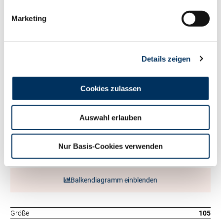
Fett %
+0.29
Fett kg
+75
Marketing
Eiweiß %
+0.13
Eiweiß kg
+52
RZ
Persistenz
117
Details zeigen
RZD
89
RZ
Robot
0
Exterieur
Cookies zulassen
119
RZE
Auswahl erlauben
Milchtyp
123
Körper
101
Fundament
107
Nur Basis-Cookies verwenden
Euter
113
Balkendiagramm einblenden
Größe
105