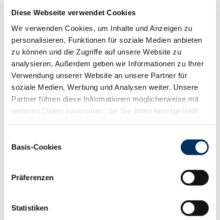
RZS
102
Diese Webseite verwendet Cookies
RZR
95
RZKd
103
Wir verwenden Cookies, um Inhalte und Anzeigen zu
RZKm
88
personalisieren, Funktionen für soziale Medien anbieten
RZÖko
123
zu können und die Zugriffe auf unsere Website zu
analysieren. Außerdem geben wir Informationen zu Ihrer
Gesundheit
Verwendung unserer Website an unsere Partner für
88
100
112
124
soziale Medien, Werbung und Analysen weiter. Unsere
RZGesund
111
Partner führen diese Informationen möglicherweise mit
RZ
Euterfit
100
weiteren Daten zusammen, die Sie ihnen bereitgestellt
RZ
Klaue
121
haben oder die sie im Rahmen Ihrer Nutzung der Dienste
RZ
Metabol
106
gesammelt haben. Sie geben Einwilligung zu unseren
RZ
Repro
100
Einwilligungsauswahl
Cookies, wenn Sie unsere Webseite weiterhin nutzen.
Basis-Cookies
DD
control
123
Datenschutzerklärung
|
Impressum
RZ
Kälberfit
96
Produktion
Präferenzen
133
RZM
Statistiken
Milch kg
+1097