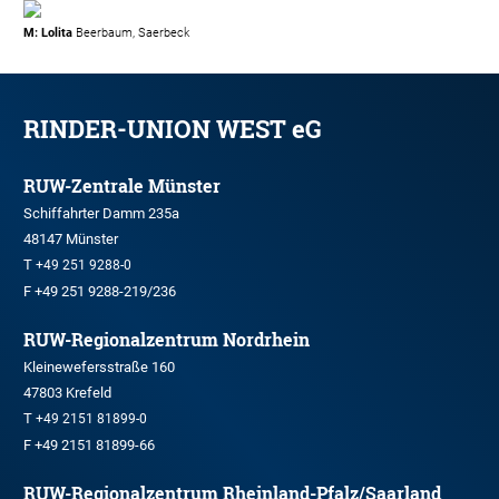
M: Lolita
Beerbaum, Saerbeck
RINDER-UNION WEST eG
RUW-Zentrale Münster
Schiffahrter Damm 235a
48147 Münster
T
+49 251 9288-0
F +49 251 9288-219/236
RUW-Regionalzentrum Nordrhein
Kleinewefersstraße 160
47803 Krefeld
T
+49 2151 81899-0
F +49 2151 81899-66
RUW-Regionalzentrum Rheinland-Pfalz/Saarland