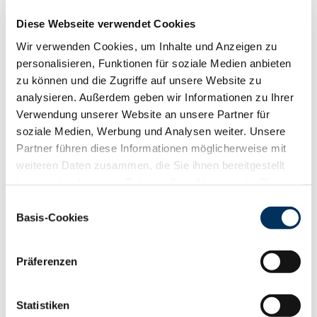
RZS
109
Diese Webseite verwendet Cookies
RZR
115
Wir verwenden Cookies, um Inhalte und Anzeigen zu
RZKd
113
personalisieren, Funktionen für soziale Medien anbieten
RZKm
110
zu können und die Zugriffe auf unsere Website zu
RZÖko
119
analysieren. Außerdem geben wir Informationen zu Ihrer
Gesundheit
Verwendung unserer Website an unsere Partner für
88
100
112
124
soziale Medien, Werbung und Analysen weiter. Unsere
RZGesund
104
Partner führen diese Informationen möglicherweise mit
RZ
Euterfit
102
weiteren Daten zusammen, die Sie ihnen bereitgestellt
RZ
Klaue
100
haben oder die sie im Rahmen Ihrer Nutzung der Dienste
RZ
Metabol
101
gesammelt haben. Sie geben Einwilligung zu unseren
Einwilligungsauswahl
RZ
Repro
104
Cookies, wenn Sie unsere Webseite weiterhin nutzen.
Basis-Cookies
DD
control
92
Datenschutzerklärung
|
Impressum
RZ
Kälberfit
107
Präferenzen
Produktion
124
RZM
Statistiken
Milch kg
+1530