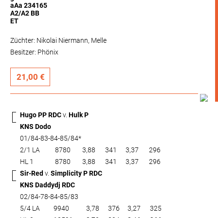
aAa 234165
A2/A2 BB
ET
Züchter: Nikolai Niermann, Melle
Besitzer: Phönix
21,00 €
Hugo PP RDC
v.
Hulk P
KNS Dodo
01/84-83-84-85/84*
2/1 LA
8780
3,88
341
3,37
296
HL 1
8780
3,88
341
3,37
296
Sir-Red
v.
Simplicity P RDC
KNS Daddydj RDC
02/84-78-84-85/83
5/4 LA
9940
3,78
376
3,27
325