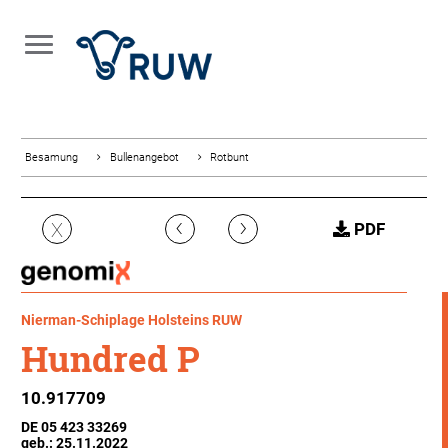
Besamung
Bullenangebot
Rotbunt
‹
›
X
PDF
Nierman-Schiplage Holsteins RUW
Hundred P
10.917709
DE 05 423 33269
geb.: 25.11.2022