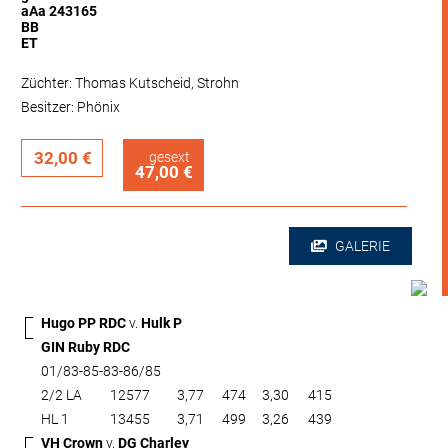
aAa 243165
BB
ET
Züchter: Thomas Kutscheid, Strohn
Besitzer: Phönix
32,00 €
gesext
47,00 €
GALERIE
Hugo PP RDC
v.
Hulk P
GIN Ruby RDC
01/83-85-83-86/85
2/2 LA
12577
3,77
474
3,30
415
HL 1
13455
3,71
499
3,26
439
VH Crown
v.
DG Charley