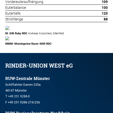
Vordereuteraufhängung
109
Euterbalance
100
Eutertiefe
120
Strichlänge
88
M: GIN Ruby RDC
Andreas Kutscheid, Gillenfeld
MMM: Morningview Racer 4405 RDC
RINDER-UNION WEST eG
RUW-Zentrale Münster
Schiffahrter Damm 235a
48147 Münster
T
+49 251 9288-0
F +49 251 9288-219/236