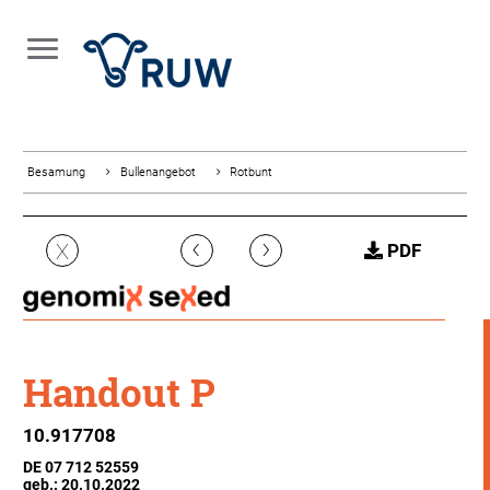
Besamung
Bullenangebot
Rotbunt
‹
›
X
PDF
Handout P
10.917708
DE 07 712 52559
geb.: 20.10.2022