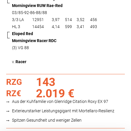
Morningview RUW Rae-Red
03/85-92-86-88/88
3/3 LA
12951
3,97
514
3,52
456
HL 3
14454
4,14
599
3,41
493
Eloped Red
Morningview Racer RDC
(3) VG 88
v.
Racer
143
RZG
2.019 €
RZ€
Aus der Kuhfamilie von Glenridge Citation Roxy EX 97
Exterieurstarker Leistungsgigant mit Mortellaro-Resilienz
Spitzen Gesundheit und weniger Zellen