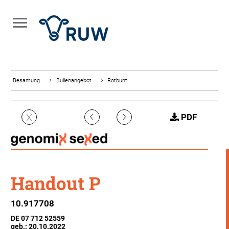
Besamung
Bullenangebot
Rotbunt
‹
›
X
PDF
Handout P
10.917708
DE 07 712 52559
geb.: 20.10.2022