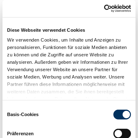
Funktionalität
88
100
112
124
RZN
120
Diese Webseite verwendet Cookies
RZS
126
Wir verwenden Cookies, um Inhalte und Anzeigen zu
RZR
108
personalisieren, Funktionen für soziale Medien anbieten
RZKd
108
zu können und die Zugriffe auf unsere Website zu
RZKm
105
analysieren. Außerdem geben wir Informationen zu Ihrer
RZÖko
132
Verwendung unserer Website an unsere Partner für
Gesundheit
soziale Medien, Werbung und Analysen weiter. Unsere
88
100
112
124
Partner führen diese Informationen möglicherweise mit
RZGesund
120
weiteren Daten zusammen, die Sie ihnen bereitgestellt
RZ
Euterfit
117
haben oder die sie im Rahmen Ihrer Nutzung der Dienste
RZ
Klaue
115
gesammelt haben. Sie geben Einwilligung zu unseren
Einwilligungsauswahl
RZ
Metabol
102
Cookies, wenn Sie unsere Webseite weiterhin nutzen.
Basis-Cookies
RZ
Repro
102
Datenschutzerklärung
|
Impressum
DD
control
120
RZ
Kälberfit
116
Präferenzen