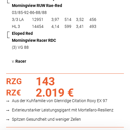
Morningview RUW Rae-Red
03/85-92-86-88/88
3/3 LA
12951
3,97
514
3,52
456
HL 3
14454
4,14
599
3,41
493
Eloped Red
Morningview Racer RDC
(3) VG 88
v.
Racer
143
RZG
2.019 €
RZ€
Aus der Kuhfamilie von Glenridge Citation Roxy EX 97
Exterieurstarker Leistungsgigant mit Mortellaro-Resilienz
Spitzen Gesundheit und weniger Zellen