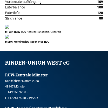
Vordereuteraufhängung
109
Euterbalance
100
Eutertiefe
120
Strichlänge
88
M: GIN Ruby RDC
Andreas Kutscheid, Gillenfeld
MMM: Morningview Racer 4405 RDC
RINDER-UNION WEST eG
RUW-Zentrale Münster
Schiffahrter Damm 235a
48147 Münster
T
+49 251 9288-0
F +49 251 9288-219/236