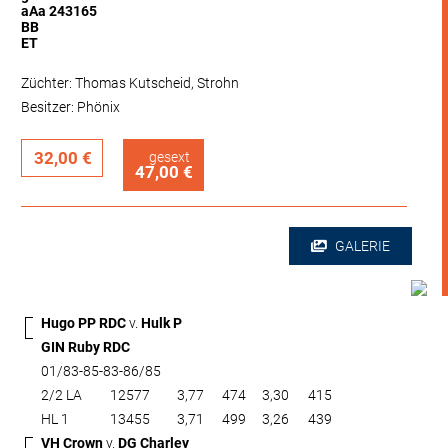
aAa 243165
BB
ET
Züchter: Thomas Kutscheid, Strohn
Besitzer: Phönix
32,00 €
gesext
47,00 €
GALERIE
Hugo PP RDC
v.
Hulk P
GIN Ruby RDC
01/83-85-83-86/85
2/2 LA
12577
3,77
474
3,30
415
HL 1
13455
3,71
499
3,26
439
VH Crown
v.
DG Charley