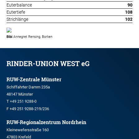
Euterbalance
90
Eutertiefe
108
Strichlänge
102
Bibi
Annegret Rensing, Borken
RINDER-UNION WEST eG
RUW-Zentrale Münster
Schiffahrter Damm 235a
48147 Münster
T
+49 251 9288-0
F +49 251 9288-219/236
RUW-Regionalzentrum Nordrhein
Kleinewefersstraße 160
47803 Krefeld