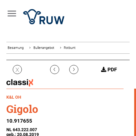
Besamung
Bullenangebot
Rotbunt
‹
›
X
PDF
K&L OH
Gigolo
10.917655
NL 643.222.007
geb.: 20.08.2019