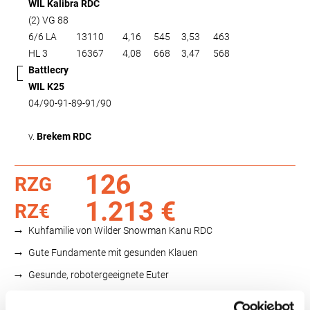
WIL Kalibra RDC
(2) VG 88
6/6 LA
13110
4,16
545
3,53
463
HL 3
16367
4,08
668
3,47
568
Battlecry
WIL K25
04/90-91-89-91/90
v.
Brekem RDC
126
RZG
1.213 €
RZ€
Kuhfamilie von Wilder Snowman Kanu RDC
Gute Fundamente mit gesunden Klauen
Gesunde, robotergeeignete Euter