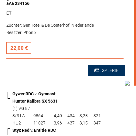
aAa 234156
ET
Züchter: GenHotel & De Oosterhof, Niederlande
Besitzer: Phönix
22,00 €
GALERIE
Gywer RDC
v.
Gymnast
Hunter Kalibra SX 5631
(1) VG 87
3/3 LA
9864
4,40
434
3,25
321
HL 2
11027
3,96
437
3,15
347
Styx Red
v.
Entitle RDC