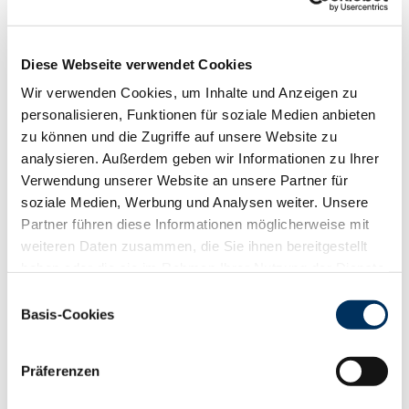
Funktionalität
88
100
112
124
RZN
121
Diese Webseite verwendet Cookies
RZS
115
Wir verwenden Cookies, um Inhalte und Anzeigen zu
RZR
104
personalisieren, Funktionen für soziale Medien anbieten
RZKd
115
zu können und die Zugriffe auf unsere Website zu
RZKm
108
analysieren. Außerdem geben wir Informationen zu Ihrer
RZÖko
122
Verwendung unserer Website an unsere Partner für
Gesundheit
soziale Medien, Werbung und Analysen weiter. Unsere
Partner führen diese Informationen möglicherweise mit
88
100
112
124
RZGesund
113
weiteren Daten zusammen, die Sie ihnen bereitgestellt
RZ
Euterfit
105
haben oder die sie im Rahmen Ihrer Nutzung der Dienste
gesammelt haben. Sie geben Einwilligung zu unseren
RZ
Klaue
107
Einwilligungsauswahl
Cookies, wenn Sie unsere Webseite weiterhin nutzen.
RZ
Metabol
112
Basis-Cookies
Datenschutzerklärung
|
Impressum
RZ
Repro
106
DD
control
100
Präferenzen
RZ
Kälberfit
102
Produktion