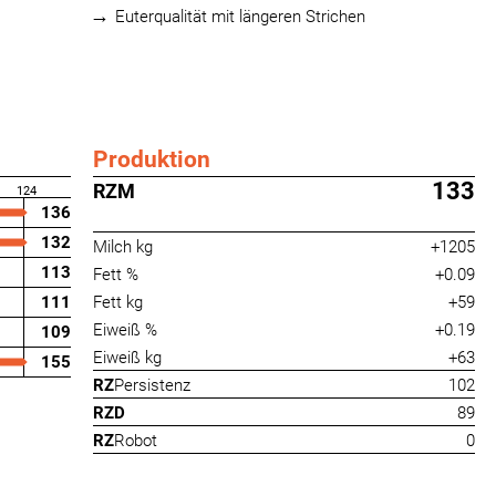
Euterqualität mit längeren Strichen
Produktion
133
RZM
124
136
132
Milch kg
+1205
113
Fett %
+0.09
111
Fett kg
+59
Eiweiß %
+0.19
109
Eiweiß kg
+63
155
RZ
Persistenz
102
RZD
89
RZ
Robot
0