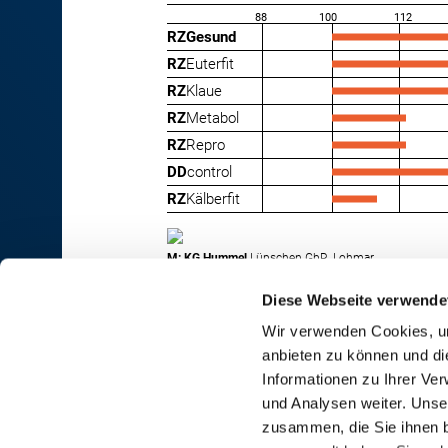
88
100
112
RZGesund
RZ
Euterfit
RZ
Klaue
RZ
Metabol
RZ
Repro
DD
control
RZ
Kälberfit
M: KG Hummel
Lüpschen GbR, Lohmar
Diese Webseite verwende
Wir verwenden Cookies, um
anbieten zu können und di
RINDER-UNION WEST eG
Informationen zu Ihrer Ve
und Analysen weiter. Unse
RUW-Zentrale Münster
zusammen, die Sie ihnen b
Schiffahrter Damm 235a