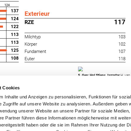
124
137
Exterieur
124
117
RZE
122
113
Milchtyp
103
113
Körper
102
125
Fundament
107
108
Euter
118
5. Gen: Hol Stiens Jazzstar
H. van
t Cookies
 Inhalte und Anzeigen zu personalisieren, Funktionen für sozia
e Zugriffe auf unsere Website zu analysieren. Außerdem geben w
rwendung unserer Website an unsere Partner für soziale Medien
re Partner führen diese Informationen möglicherweise mit weite
RUW-Regionalzentrum
RUW-Regionalzentru
ereitgestellt haben oder die sie im Rahmen Ihrer Nutzung der D
Nordrhein
Rheinland-Pfalz/Saar