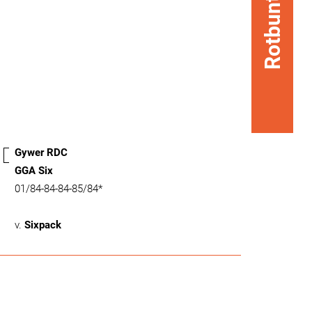
Rotbunt
Gywer RDC
GGA Six
01/84-84-84-85/84*
v.
Sixpack