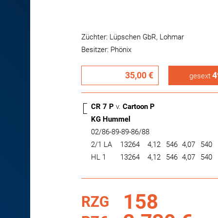
Züchter: Lüpschen GbR, Lohmar
Besitzer: Phönix
35,00 €
4
gesext
CR 7 P
v.
Cartoon P
KG Hummel
02/86-89-89-86/88
2/1 LA
13264
4,12
546
4,07
540
HL 1
13264
4,12
546
4,07
540
158
RZG