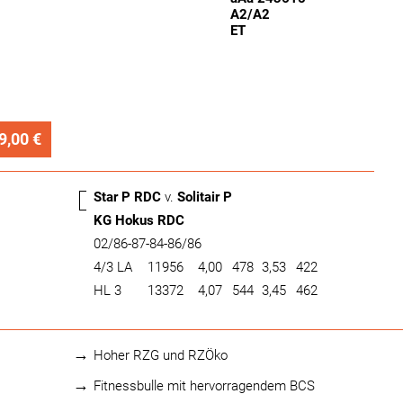
A2/A2
ET
9,00 €
Star P RDC
v.
Solitair P
KG Hokus RDC
02/86-87-84-86/86
4/3 LA
11956
4,00
478
3,53
422
HL 3
13372
4,07
544
3,45
462
Hoher RZG und RZÖko
Fitnessbulle mit hervorragendem BCS