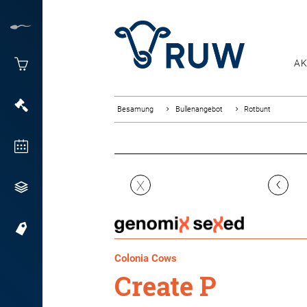
AK
Besamung
Bullenangebot
Rotbunt
‹
X
Colonia Cows
Create P