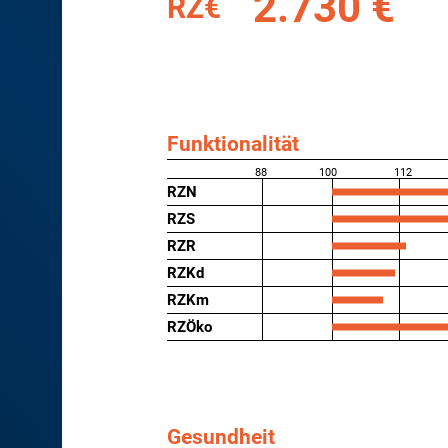
2.730 €
RZ€
Funktionalität
88
100
112
RZN
RZS
RZR
RZKd
RZKm
RZÖko
Gesundheit