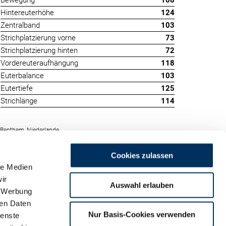
Bewegung
108
Hintereuterhöhe
124
Zentralband
103
Strichplatzierung vorne
73
Strichplatzierung hinten
72
Vordereuteraufhängung
118
Euterbalance
103
Eutertiefe
125
Strichlänge
114
 Benthem, Niederlande
Cookies zulassen
le Medien
ir
Auswahl erlauben
, Werbung
ren Daten
m
Nur Basis-Cookies verwenden
ienste
land