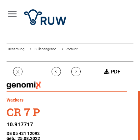
Besamung
Bullenangebot
Rotbunt
‹
›
X
PDF
Wackers
CR 7 P
10.917717
DE 05 421 12092
geb.: 25.08.2022