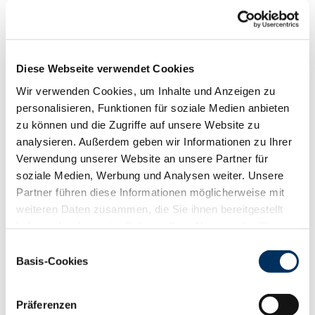
Funktionalität
88
100
112
124
RZN
127
Diese Webseite verwendet Cookies
RZS
125
Wir verwenden Cookies, um Inhalte und Anzeigen zu
RZR
112
personalisieren, Funktionen für soziale Medien anbieten
RZKd
102
zu können und die Zugriffe auf unsere Website zu
RZKm
104
analysieren. Außerdem geben wir Informationen zu Ihrer
RZÖko
142
Verwendung unserer Website an unsere Partner für
Gesundheit
soziale Medien, Werbung und Analysen weiter. Unsere
88
100
112
124
Partner führen diese Informationen möglicherweise mit
RZGesund
132
weiteren Daten zusammen, die Sie ihnen bereitgestellt
RZ
Euterfit
118
haben oder die sie im Rahmen Ihrer Nutzung der Dienste
RZ
Klaue
123
gesammelt haben. Sie geben Einwilligung zu unseren
Einwilligungsauswahl
RZ
Metabol
111
Cookies, wenn Sie unsere Webseite weiterhin nutzen.
Basis-Cookies
RZ
Repro
113
Datenschutzerklärung
|
Impressum
DD
control
127
RZ
Kälberfit
107
Präferenzen