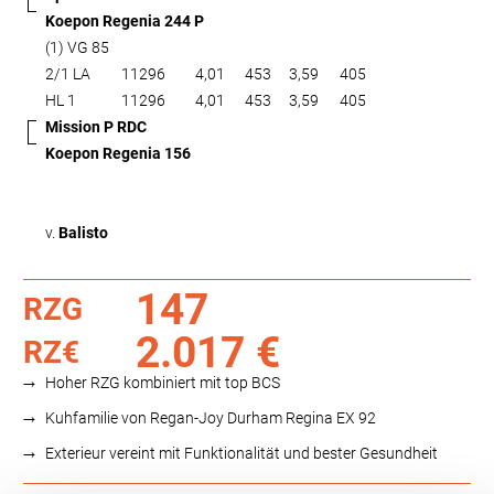
Koepon Regenia 244 P
(1) VG 85
2/1 LA
11296
4,01
453
3,59
405
HL 1
11296
4,01
453
3,59
405
Mission P RDC
Koepon Regenia 156
v.
Balisto
147
RZG
2.017 €
RZ€
Hoher RZG kombiniert mit top BCS
Kuhfamilie von Regan-Joy Durham Regina EX 92
Exterieur vereint mit Funktionalität und bester Gesundheit