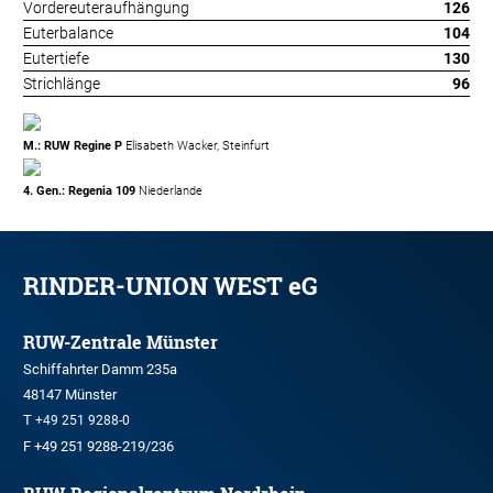
Vordereuteraufhängung
126
Euterbalance
104
Eutertiefe
130
Strichlänge
96
M.: RUW Regine P
Elisabeth Wacker, Steinfurt
4. Gen.: Regenia 109
Niederlande
RINDER-UNION WEST eG
RUW-Zentrale Münster
Schiffahrter Damm 235a
48147 Münster
T
+49 251 9288-0
F +49 251 9288-219/236