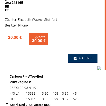
aAa 243165
BB
ET
Züchter: Elisabeth Wacker, Steinfurt
Besitzer: Phönix
20,00 €
gesext
30,00 €
GALERIE
Cartoon P
v.
ATop-Red
RUW Regine P
03/90-90-93-91/91
4/3 LA
13383
3,50
468
3,39
454
HL 3
15814
3,35
529
3,32
525
Spark Red
v.
Salvatore RDC