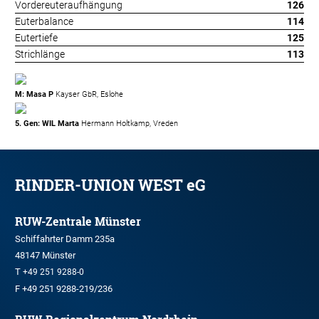
Vordereuteraufhängung
126
Euterbalance
114
Eutertiefe
125
Strichlänge
113
M: Masa P
Kayser GbR, Eslohe
5. Gen: WIL Marta
Hermann Holtkamp, Vreden
RINDER-UNION WEST eG
RUW-Zentrale Münster
Schiffahrter Damm 235a
48147 Münster
T
+49 251 9288-0
F +49 251 9288-219/236