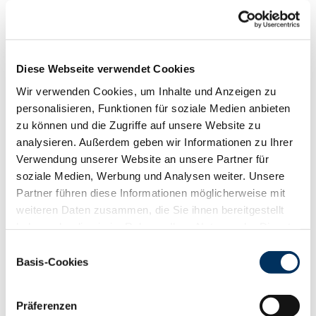
Funktionalität
88
100
112
124
RZN
128
Diese Webseite verwendet Cookies
RZS
121
Wir verwenden Cookies, um Inhalte und Anzeigen zu
RZR
124
personalisieren, Funktionen für soziale Medien anbieten
RZKd
103
zu können und die Zugriffe auf unsere Website zu
RZKm
110
analysieren. Außerdem geben wir Informationen zu Ihrer
RZÖko
144
Verwendung unserer Website an unsere Partner für
Gesundheit
soziale Medien, Werbung und Analysen weiter. Unsere
88
100
112
124
Partner führen diese Informationen möglicherweise mit
RZGesund
129
weiteren Daten zusammen, die Sie ihnen bereitgestellt
RZ
Euterfit
110
haben oder die sie im Rahmen Ihrer Nutzung der Dienste
RZ
Klaue
134
gesammelt haben. Sie geben Einwilligung zu unseren
Einwilligungsauswahl
RZ
Metabol
109
Cookies, wenn Sie unsere Webseite weiterhin nutzen.
Basis-Cookies
RZ
Repro
111
Datenschutzerklärung
|
Impressum
DD
control
140
RZ
Kälberfit
108
Präferenzen