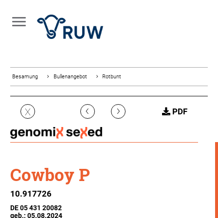
Besamung
Bullenangebot
Rotbunt
‹
›
X
PDF
Cowboy P
10.917726
DE 05 431 20082
geb.: 05.08.2024