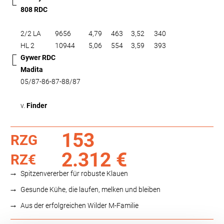
808 RDC
2/2 LA
9656
4,79
463
3,52
340
HL 2
10944
5,06
554
3,59
393
Gywer RDC
Madita
05/87-86-87-88/87
v.
Finder
153
RZG
2.312 €
RZ€
Spitzenvererber für robuste Klauen
Gesunde Kühe, die laufen, melken und bleiben
Aus der erfolgreichen Wilder M-Familie