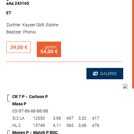
aAa 243165
ET
Züchter: Kayser GbR, Eslohe
Besitzer: Phönix
39,00 €
gesext
54,00 €
GALERIE
CR 7 P
v.
Cartoon P
Masa P
03/87-86-88-88/88
3/2 LA
12550
3,96
497
3,32
417
HL 2
13749
4,11
565
3,46
476
Money P
v.
Match P RDC