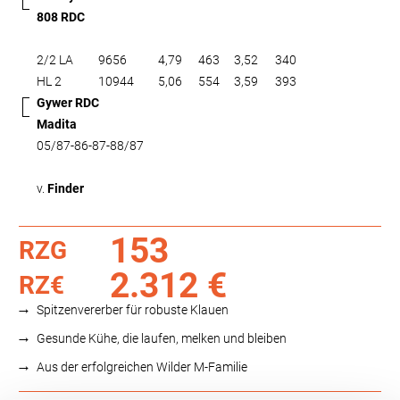
808 RDC
2/2 LA
9656
4,79
463
3,52
340
HL 2
10944
5,06
554
3,59
393
Gywer RDC
Madita
05/87-86-87-88/87
v.
Finder
153
RZG
2.312 €
RZ€
Spitzenvererber für robuste Klauen
Gesunde Kühe, die laufen, melken und bleiben
Aus der erfolgreichen Wilder M-Familie