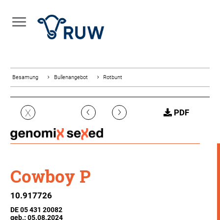
Besamung
Bullenangebot
Rotbunt
‹
›
X
PDF
Cowboy P
10.917726
DE 05 431 20082
geb.: 05.08.2024