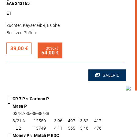
aAa 243165
ET
Züchter: Kayser GbR, Eslohe
Besitzer: Phönix
39,00 €
gesext
54,00 €
GALERIE
CR 7 P
v.
Cartoon P
Masa P
03/87-86-88-88/88
3/2 LA
12550
3,96
497
3,32
417
HL 2
13749
4,11
565
3,46
476
Money P
v.
Match P RDC