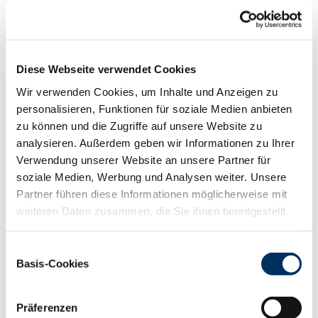
Funktionalität
88
100
112
124
RZN
128
Diese Webseite verwendet Cookies
RZS
121
Wir verwenden Cookies, um Inhalte und Anzeigen zu
RZR
124
personalisieren, Funktionen für soziale Medien anbieten
RZKd
103
zu können und die Zugriffe auf unsere Website zu
RZKm
110
analysieren. Außerdem geben wir Informationen zu Ihrer
RZÖko
144
Verwendung unserer Website an unsere Partner für
Gesundheit
soziale Medien, Werbung und Analysen weiter. Unsere
88
100
112
124
Partner führen diese Informationen möglicherweise mit
RZGesund
129
weiteren Daten zusammen, die Sie ihnen bereitgestellt
RZ
Euterfit
110
haben oder die sie im Rahmen Ihrer Nutzung der Dienste
RZ
Klaue
134
gesammelt haben. Sie geben Einwilligung zu unseren
Einwilligungsauswahl
RZ
Metabol
109
Cookies, wenn Sie unsere Webseite weiterhin nutzen.
Basis-Cookies
RZ
Repro
111
Datenschutzerklärung
|
Impressum
DD
control
140
RZ
Kälberfit
108
Präferenzen