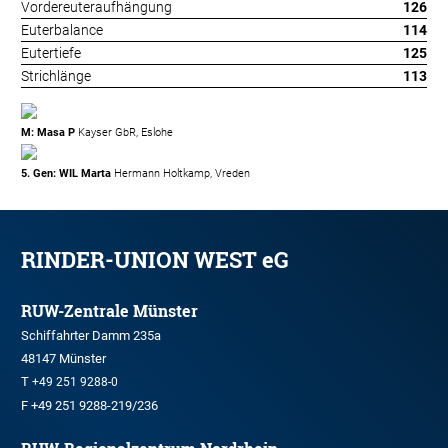
Vordereuteraufhängung
126
Euterbalance
114
Eutertiefe
125
Strichlänge
113
M: Masa P
Kayser GbR, Eslohe
5. Gen: WIL Marta
Hermann Holtkamp, Vreden
RINDER-UNION WEST eG
RUW-Zentrale Münster
Schiffahrter Damm 235a
48147 Münster
T
+49 251 9288-0
F +49 251 9288-219/236